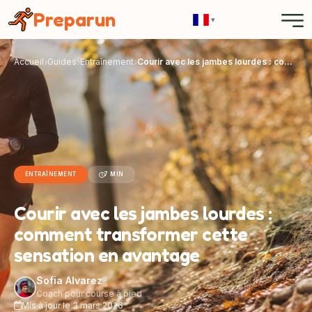
Panneau de gestion des cookies
Preparun
▾
Accueil
Guides
Entraînement
Courir avec les jambes lourdes : comment transformer cette sensation en avantage
ENTRAÎNEMENT
7 MIN
Courir avec les jambes lourdes :
comment transformer cette
sensation en avantage
Sofia Alvarez
Coach pour course à pied
Mis à jour le 3 mars 2026