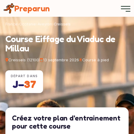
Panneau de gestion des cookies
Preparun
France
Occitanie
Aveyron
Creissels
Course Eiffage du Viaduc de
Millau
Creissels (12100)
13 septembre 2026
Course à pied
DÉPART DANS
J−
37
Créez votre plan d'entrainement
pour cette course