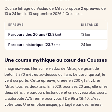
Course Eiffage du Viaduc de Millau propose 2 épreuves de
13 à 24 km, le 13 septembre 2026 à Creissels.
ÉPREUVE
DISTANCE
Informations clés des épreuves de Course Eiffage du Viaduc d
Parcours des 20 ans (12.8km)
13 km
Parcours historique (23.7km)
24 km
Une course mythique au cœur des Causses
Imaginez-vous filer sur le viaduc de Millau, ce géant de
béton à 270 mètres au-dessus du
Tarn
. Le cœur qui bat, le
vent qui porte. Cette épreuve, créée en 2007, fait vibrer
Millau tous les deux ans. En 2026, pour ses 20 ans, elle offre
deux défis : le parcours historique et un nouveau plus court.
L'autoroute A75 ferme pour vous ! De 9h à 12h40, c'est
votre tour. Une émotion unique, partagée par des milliers.