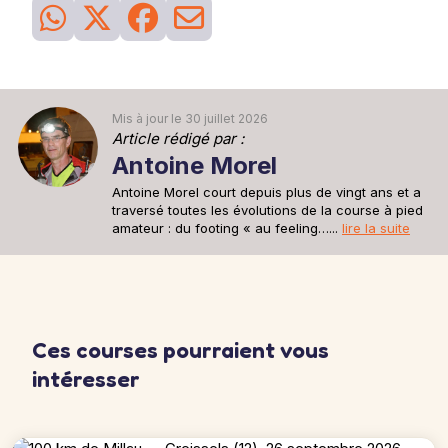
26
Séance
du 28 mai
Sortie recup
Une sortie recup de 30min pour se remettre en jambe après la
sortie longue d'avant hier.
30min à 6'15''/km
Mis à jour le 30 juillet 2026
Article rédigé par :
Antoine Morel
Antoine Morel court depuis plus de vingt ans et a
traversé toutes les évolutions de la course à pied
amateur : du footing « au feeling…...
lire la suite
Ces courses pourraient vous
intéresser