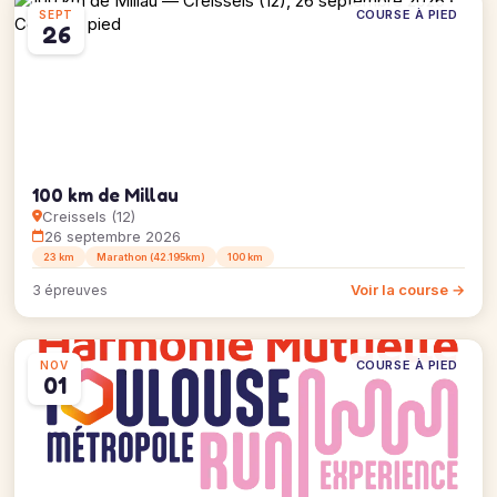
COURSE À PIED
SEPT
26
100 km de Millau
Creissels (12)
26 septembre 2026
23 km
Marathon (42.195km)
100 km
Voir la course →
3 épreuves
COURSE À PIED
NOV
01