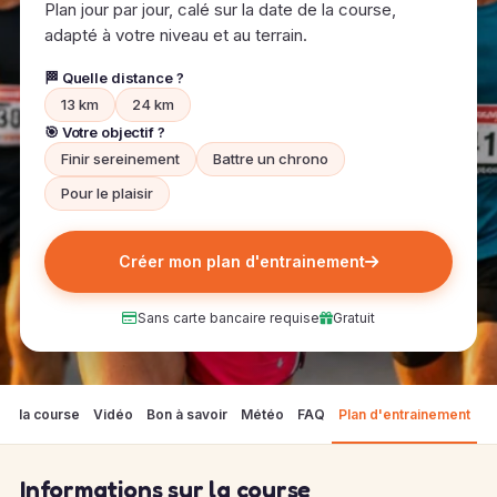
Plan jour par jour, calé sur la date de la course,
adapté à votre niveau et au terrain.
🏁 Quelle distance ?
13 km
24 km
🎯 Votre objectif ?
Finir sereinement
Battre un chrono
Pour le plaisir
Créer mon plan d'entrainement
Sans carte bancaire requise
Gratuit
sur la course
Vidéo
Bon à savoir
Météo
FAQ
Plan d'entrainement
Informations sur la course