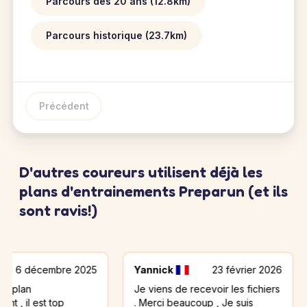
Parcours des 20 ans (12.8km)
Parcours historique (23.7km)
Précédent
D'autres coureurs utilisent déjà les
plans d'entrainements Preparun (et ils
sont ravis!)
cembre 2025
Yannick
23 février 2026
Patri
Je viens de recevoir les fichiers
très s
st top
. Merci beaucoup , Je suis
Mainte