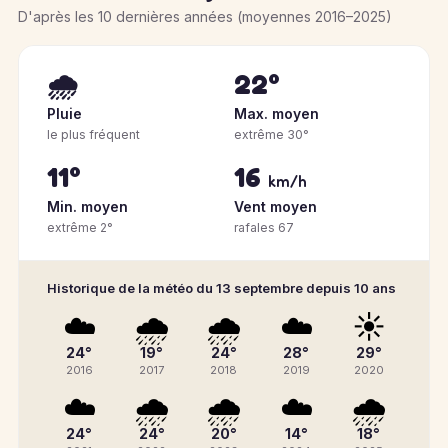
D'après les 10 dernières années (moyennes 2016–2025)
🌧️
22°
Pluie
Max. moyen
le plus fréquent
extrême 30°
11°
16
km/h
Min. moyen
Vent moyen
extrême 2°
rafales 67
Historique de la météo du 13 septembre depuis 10 ans
☁️
🌧️
🌧️
☁️
☀️
24°
19°
24°
28°
29°
2016
2017
2018
2019
2020
☁️
🌧️
🌧️
☁️
🌧️
24°
24°
20°
14°
18°