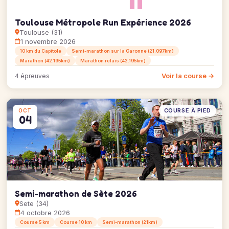
Toulouse Métropole Run Expérience 2026
Toulouse (31)
1 novembre 2026
10 km du Capitole
Semi-marathon sur la Garonne (21.097km)
Marathon (42.195km)
Marathon relais (42.195km)
Voir la course →
4 épreuves
COURSE À PIED
OCT
04
Semi-marathon de Sète 2026
Sete (34)
4 octobre 2026
Course 5 km
Course 10 km
Semi-marathon (21km)