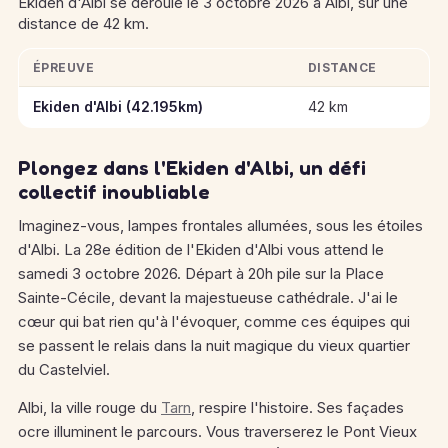
Ekiden d'Albi se déroule le 3 octobre 2026 à Albi, sur une
distance de 42 km.
ÉPREUVE
DISTANCE
Informations clés des épreuves de Ekiden d'Albi
Ekiden d'Albi (42.195km)
42 km
Plongez dans l'Ekiden d'Albi, un défi
collectif inoubliable
Imaginez-vous, lampes frontales allumées, sous les étoiles
d'Albi. La 28e édition de l'Ekiden d'Albi vous attend le
samedi 3 octobre 2026. Départ à 20h pile sur la Place
Sainte-Cécile, devant la majestueuse cathédrale. J'ai le
cœur qui bat rien qu'à l'évoquer, comme ces équipes qui
se passent le relais dans la nuit magique du vieux quartier
du Castelviel.
Albi, la ville rouge du
Tarn
, respire l'histoire. Ses façades
ocre illuminent le parcours. Vous traverserez le Pont Vieux