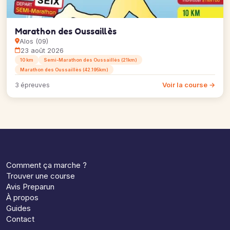
Marathon des Oussaillès
Alos (09)
23 août 2026
10 km
Semi-Marathon des Oussaillès (21km)
Marathon des Oussaillès (42.195km)
Voir la course →
3 épreuves
Comment ça marche ?
Trouver une course
Avis Preparun
À propos
Guides
Contact