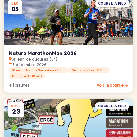
COURSE À PIED
DÉC
05
Nature MarathonMan 2026
St jean de cuculles (34)
5 décembre 2026
10 km
Marche Santé Aésio (10km)
Semi-marathon (21.1km)
Marathon (42.195km)
Voir la course →
4 épreuves
COURSE À PIED
AOÛT
23