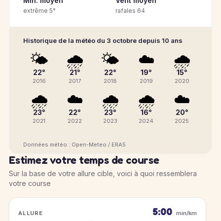
Min. moyen
Vent moyen
extrême 5°
rafales 64
Historique de la météo du 3 octobre depuis 10 ans
🌤️
🌧️
🌤️
☁️
🌧️
22°
21°
22°
19°
15°
2016
2017
2018
2019
2020
🌧️
☁️
🌧️
🌧️
☁️
23°
22°
23°
16°
20°
2021
2022
2023
2024
2025
Données météo : Open-Meteo / ERA5
Estimez votre temps de course
Sur la base de votre allure cible, voici à quoi ressemblera
votre course
5:00
ALLURE
min/km