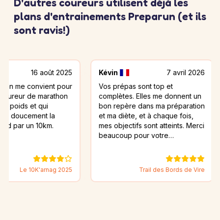
D'autres coureurs utilisent déjà les
plans d'entrainements Preparun (et ils
sont ravis!)
16 août 2025
Kévin
7 avril 2026
eric
convient pour
Vos prépas sont top et
Bien 
 de marathon
complètes. Elles me donnent un
bless
 et qui
bon repère dans ma préparation
J'ai 
ment la
et ma diète, et à chaque fois,
de co
un 10km.
mes objectifs sont atteints. Merci
beaucoup pour votre…
 10K'arnag 2025
Trail des Bords de Vire