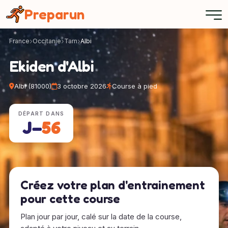
Panneau de gestion des cookies
Preparun
France
Occitanie
Tarn
Albi
Ekiden d'Albi
Albi (81000)
3 octobre 2026
Course à pied
DÉPART DANS
J−
56
Créez votre plan d'entrainement
pour cette course
Plan jour par jour, calé sur la date de la course,