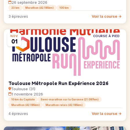
26 septembre 2026
23 km
Marathon (42.195km)
100 km
Voir la course →
3 épreuves
COURSE À PIED
NOV
01
Toulouse Métropole Run Expérience 2026
Toulouse (31)
1 novembre 2026
10 km du Capitole
Semi-marathon sur la Garonne (21.097km)
Marathon (42.195km)
Marathon relais (42.195km)
Voir la course →
4 épreuves