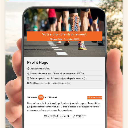
Votre plan d'entrainement
Ekiden d'Albi - 3 octobre 2026
Profil Hugo
⏱️ Objectif : viser 3h50
💪 Niveau : distance max : 26 km, allure moyenne : 5'18''/km
🗓️ Séances possibles : 4/semaine (pas dispo le mercredi)
🏥 Problèmes de santé : périostite à droite
23
Séance
du 19 mai
Fractionné
Une séance de fractionné après deux jours de repos. Tenez bien
jusqu'aux derniers intervalles. Cette séance développera votre
endurance nécessaire pour le marathon.
12 x 1’30 Allure 5km / 1’30 EF