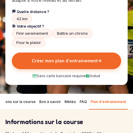
adapté à votre niveau et au terrain.
🏁 Quelle distance ?
42 km
🎯 Votre objectif ?
Finir sereinement
Battre un chrono
Pour le plaisir
Créer mon plan d'entrainement
Sans carte bancaire requise
Gratuit
mations sur la course
Bon à savoir
Météo
FAQ
Plan d'entrainement
Informations sur la course