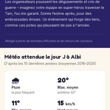
Les organisateurs poussent les déguisements et cris de
guerre – imaginez votre équipe en super-héros traverser le
Tarn, fou rire garanti. Soirée festive après, pour des
embrassades émues. Un événement qui forge des liens,
comme ces potes qui pleuraient de joie à l'arrivée.
Rédigé à partir de données officielles et de retours de coureurs.
Météo attendue le jour J à Albi
D'après les 10 dernières années (moyennes 2016–2025)
🌧️
20°
Pluie
Max. moyen
le plus fréquent
extrême 32°
11°
15
km/h