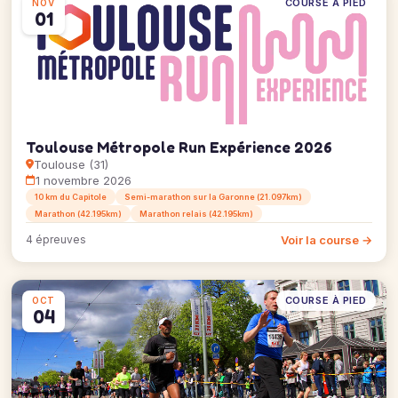
COURSE À PIED
NOV
01
Toulouse Métropole Run Expérience 2026
Toulouse (31)
1 novembre 2026
10 km du Capitole
Semi-marathon sur la Garonne (21.097km)
Marathon (42.195km)
Marathon relais (42.195km)
Voir la course →
4 épreuves
COURSE À PIED
OCT
04