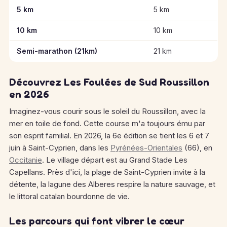
Informations clés des épreuves de Les Foulées de Sud Roussi
5 km
5 km
10 km
10 km
Semi-marathon (21km)
21 km
Découvrez Les Foulées de Sud Roussillon
en 2026
Imaginez-vous courir sous le soleil du Roussillon, avec la
mer en toile de fond. Cette course m'a toujours ému par
son esprit familial. En 2026, la 6e édition se tient les 6 et 7
juin à Saint-Cyprien, dans les
Pyrénées-Orientales
(66), en
Occitanie
. Le village départ est au Grand Stade Les
Capellans. Près d'ici, la plage de Saint-Cyprien invite à la
détente, la lagune des Alberes respire la nature sauvage, et
le littoral catalan bourdonne de vie.
Les parcours qui font vibrer le cœur