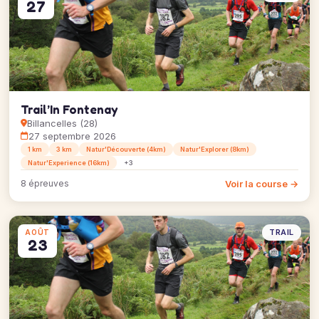
27
Trail’In Fontenay
Billancelles (28)
27 septembre 2026
1 km
3 km
Natur'Découverte (4km)
Natur'Explorer (8km)
Natur'Experience (16km)
+3
Voir la course →
8 épreuves
TRAIL
AOÛT
23