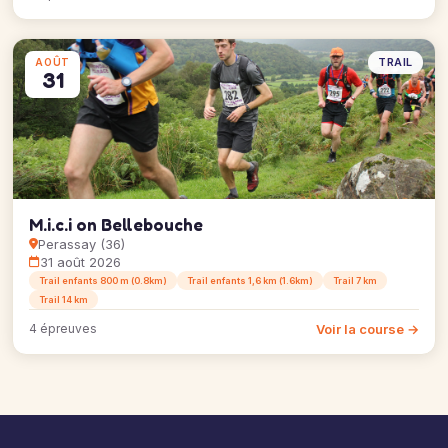
TRAIL
AOÛT
31
M.i.c.i on Bellebouche
Perassay (36)
31 août 2026
Trail enfants 800 m (0.8km)
Trail enfants 1,6 km (1.6km)
Trail 7 km
Trail 14 km
Voir la course →
4 épreuves