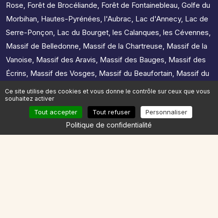
Rose
,
Forêt de Brocéliande
,
Forêt de Fontainebleau
,
Golfe du
Morbihan
,
Hautes-Pyrénées
,
l'Aubrac
,
Lac d'Annecy
,
Lac de
Serre-Ponçon
,
Lac du Bourget
,
les Calanques
,
les Cévennes
,
Massif de Belledonne
,
Massif de la Chartreuse
,
Massif de la
Vanoise
,
Massif des Aravis
,
Massif des Bauges
,
Massif des
Écrins
,
Massif des Vosges
,
Massif du Beaufortain
,
Massif du
Canigou
,
Massif du Jura
,
Massif du Mercantour
,
Massif du
Ce site utilise des cookies et vous donne le contrôle sur ceux que vous
souhaitez activer
Mont-Blanc
,
Massif du Queyras
,
Massif du Vercors
,
Tout accepter
Tout refuser
Personnaliser
Presqu'île de Crozon
,
Pyrénées ariégeoises
Politique de confidentialité
Sélectionnez la région de votre course
Trouver le plan d'entrainement
Auvergne-Rhône-Alpes
Bourgogne-Franche-Comté
Bretagne
Centre-Val de Loire