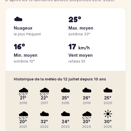
☁️
25°
Nuageux
Max. moyen
le plus fréquent
extrême 33°
16°
17
km/h
Min. moyen
Vent moyen
extrême 10°
rafales 55
Historique de la météo du 12 juillet depuis 10 ans
🌧️
🌧️
☁️
☁️
☁️
21°
22°
25°
26°
25°
2016
2017
2018
2019
2020
🌧️
☁️
☁️
🌧️
☀️
20°
32°
24°
20°
30°
2021
2022
2023
2024
2025