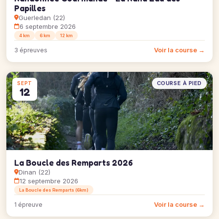
Papilles
Guerledan (22)
6 septembre 2026
4 km
6 km
12 km
Voir la course →
3 épreuves
COURSE À PIED
SEPT
12
La Boucle des Remparts 2026
Dinan (22)
12 septembre 2026
La Boucle des Remparts (6km)
Voir la course →
1 épreuve