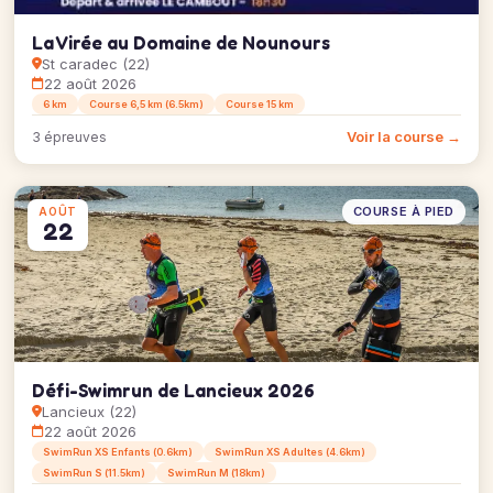
La Virée au Domaine de Nounours
St caradec (22)
22 août 2026
6 km
Course 6,5 km (6.5km)
Course 15 km
Voir la course →
3 épreuves
COURSE À PIED
AOÛT
22
Défi-Swimrun de Lancieux 2026
Lancieux (22)
22 août 2026
SwimRun XS Enfants (0.6km)
SwimRun XS Adultes (4.6km)
SwimRun S (11.5km)
SwimRun M (18km)