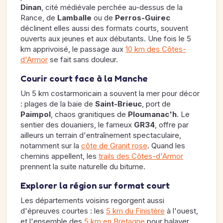
Dinan
, cité médiévale perchée au-dessus de la
Rance, de
Lamballe
ou de
Perros-Guirec
déclinent elles aussi des formats courts, souvent
ouverts aux jeunes et aux débutants. Une fois le 5
km apprivoisé, le passage aux
10 km des Côtes-
d'Armor
se fait sans douleur.
Courir court face à la Manche
Un 5 km costarmoricain a souvent la mer pour décor
: plages de la baie de
Saint-Brieuc
, port de
Paimpol
, chaos granitiques de
Ploumanac'h
. Le
sentier des douaniers, le fameux
GR34
, offre par
ailleurs un terrain d'entraînement spectaculaire,
notamment sur la
côte de Granit rose
. Quand les
chemins appellent, les
trails des Côtes-d'Armor
prennent la suite naturelle du bitume.
Explorer la région sur format court
Les départements voisins regorgent aussi
d'épreuves courtes : les
5 km du Finistère
à l'ouest,
et l'ensemble des
5 km en Bretagne
pour balayer