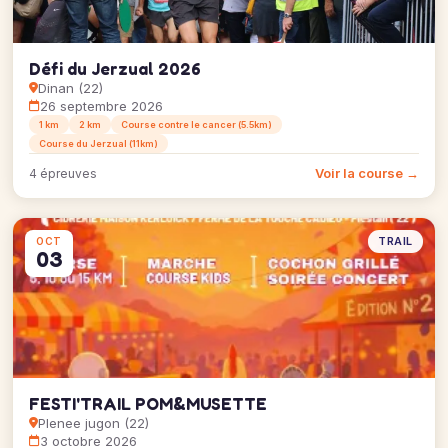
Défi du Jerzual 2026
Dinan (22)
26 septembre 2026
1 km
2 km
Course contre le cancer (5.5km)
Course du Jerzual (11km)
Voir la course →
4 épreuves
TRAIL
OCT
03
FESTI'TRAIL POM&MUSETTE
Plenee jugon (22)
3 octobre 2026