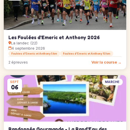
Les Foulées d'Emeric et Anthony 2026
La landec (22)
4 septembre 2026
Foulées d'Emeric et Anthony 5 km
Foulées d'Emeric et Anthony 10 km
Voir la course →
2 épreuves
MARCHE
SEPT
06
Randonnée Gourmande - La Rand'Eau des