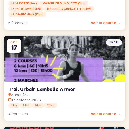
LA MUSETTE (5km)
MARCHE EN GUINGUETTE (5km)
LA P'TITE JAVA (10km)
MARCHE EN GUINGUETTE (10km)
LA GRANDE JAVA (15km)
Voir la course →
5 épreuves
TRAIL
OCT
17
Trail Urbain Lamballe Armor
Andel (22)
17 octobre 2026
1 km
2 km
6 km
12 km
Voir la course →
4 épreuves