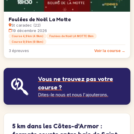
Foulées de Noël La Motte
St caradec (22)
19 décembre 2026
Course 4,9 km (4.9km)
Foulées de Noël LA MOTTE 8km
Course 9,9 km (9.9km)
Voir la course →
3 épreuves
Vous ne trouvez pas votre
course ?
Dites-le nous et nous l'ajouterons.
5 km dans les Côtes-d'Armor :