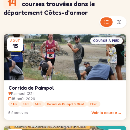
14
courses trouvées
dans le
département Côtes-d'armor
COURSE À PIED
AOÛT
15
Corrida de Paimpol
Paimpol (22)
15 août 2026
1 km
3 km
5 km
Corrida de Paimpol (9.9km)
21 km
Voir la course →
5 épreuves