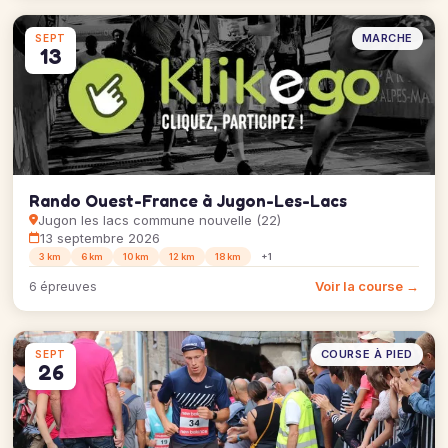
MARCHE
SEPT
13
Rando Ouest-France à Jugon-Les-Lacs
Jugon les lacs commune nouvelle (22)
13 septembre 2026
3 km
6 km
10 km
12 km
18 km
+1
Voir la course →
6 épreuves
COURSE À PIED
SEPT
26