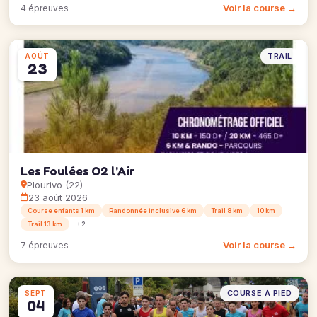
Voir la course →
4 épreuves
TRAIL
AOÛT
23
Les Foulées O2 l'Air
Plourivo (22)
23 août 2026
Course enfants 1 km
Randonnée inclusive 6 km
Trail 8 km
10 km
Trail 13 km
+2
Voir la course →
7 épreuves
COURSE À PIED
SEPT
04