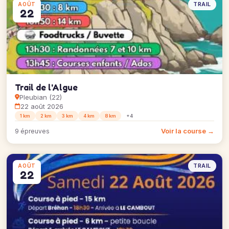
TRAIL
AOÛT
22
Trail de l'Algue
Pleubian (22)
22 août 2026
1 km
2 km
3 km
4 km
8 km
+4
Voir la course →
9 épreuves
TRAIL
AOÛT
22