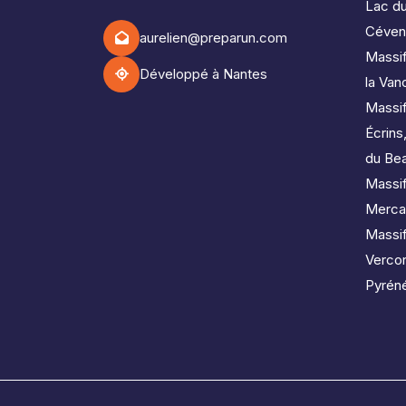
Lac d
Céven
aurelien@preparun.com
Massif
Développé à Nantes
la Van
Massi
Écrins
du Bea
Massif
Merca
Massi
Verco
Pyréné