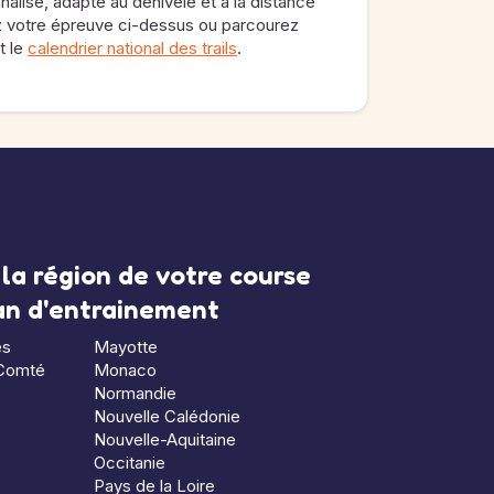
nalisé, adapté au dénivelé et à la distance
ez votre épreuve ci-dessus ou parcourez
t le
calendrier national des trails
.
la région de votre course
lan d'entrainement
es
Mayotte
Comté
Monaco
Normandie
Nouvelle Calédonie
Nouvelle-Aquitaine
Occitanie
Pays de la Loire