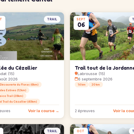
TRAIL
T
T
SEPT
06
ée du Cézallier
Trail tout de la Jordann
dat (15)
Labrousse (15)
août 2026
6 septembre 2026
l Découverte du Florac (6km)
14 km
20 km
 des Estives (12km)
sico Trail (28km)
d Trail du Cézallier (40km)
Voir la course →
Voir la co
reuves
2 épreuves
TRAIL
T
OCT