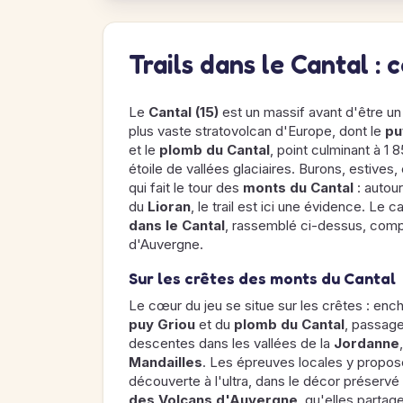
Trails dans le Cantal :
Le
Cantal (15)
est un massif avant d'être un
plus vaste stratovolcan d'Europe, dont le
pu
et le
plomb du Cantal
, point culminant à 1
étoile de vallées glaciaires. Burons, estive
qui fait le tour des
monts du Cantal
: autour
du
Lioran
, le trail est ici une évidence. Le 
dans le Cantal
, rassemblé ci-dessus, comp
d'Auvergne.
Sur les crêtes des monts du Cantal
Le cœur du jeu se situe sur les crêtes : en
puy Griou
et du
plomb du Cantal
, passage
descentes dans les vallées de la
Jordanne
Mandailles
. Les épreuves locales y propos
découverte à l'ultra, dans le décor préserv
des Volcans d'Auvergne
, qu'elles partag