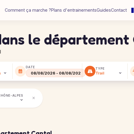
Comment ça marche ?
Plans d'entrainements
Guides
Contact
 dans le département
l
DATE
TYPE
RHÔNE-ALPES
partement Cantal