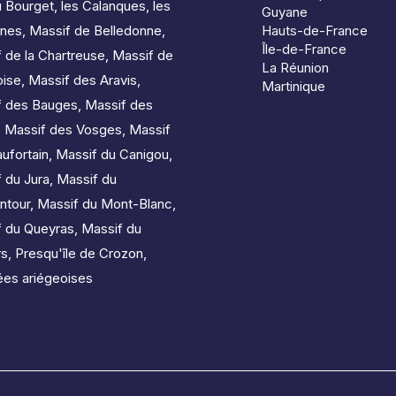
u Bourget
,
les Calanques
,
les
Guyane
nes
,
Massif de Belledonne
,
Hauts-de-France
Île-de-France
 de la Chartreuse
,
Massif de
La Réunion
oise
,
Massif des Aravis
,
Martinique
f des Bauges
,
Massif des
,
Massif des Vosges
,
Massif
ufortain
,
Massif du Canigou
,
 du Jura
,
Massif du
ntour
,
Massif du Mont-Blanc
,
f du Queyras
,
Massif du
rs
,
Presqu'île de Crozon
,
es ariégeoises