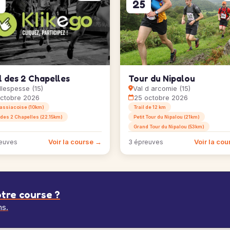
25
l des 2 Chapelles
Tour du Nipalou
llespesse (15)
Val d arcomie (15)
octobre 2026
25 octobre 2026
assiacoise (10km)
Trail de 12 km
 des 2 Chapelles (22.15km)
Petit Tour du Nipalou (21km)
Grand Tour du Nipalou (53km)
Voir la course →
Voir la co
euves
3 épreuves
tre course ?
ns.