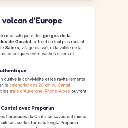
nd volcan d'Europe
nèze
basaltique et les
gorges de la
duc de Garabit
, offrent un trail plus roulant
 de
Salers
, village classé, et la vallée de la
urs bucoliques entre vaches salers et
authentique
en cultive la convivialité et les ravitaillements
r, le
calendrier des 20 km du Cantal
t les
trails d'Auvergne-Rhône-Alpes
ouvrent
e Cantal avec Preparun
tes herbeuses du Cantal se savourent mieux
aîtrisés sur les formats longs. Preparun