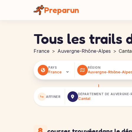
Panneau de gestion des cookies
Preparun
Tous les trails
France
Auvergne-Rhône-Alpes
Canta
PAYS
RÉGION
DÉPARTEMENT DE
AUVERGNE-
↳
AFFINER
8
courses trouvées
dans le dé