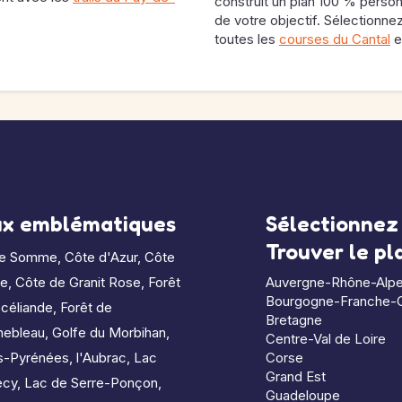
construit un plan 100 % person
de votre objectif. Sélectionn
toutes les
courses du Cantal
e
ux emblématiques
Sélectionnez 
Trouver le p
de Somme
,
Côte d'Azur
,
Côte
le
,
Côte de Granit Rose
,
Forêt
Auvergne-Rhône-Alp
Bourgogne-Franche-
céliande
,
Forêt de
Bretagne
nebleau
,
Golfe du Morbihan
,
Centre-Val de Loire
s-Pyrénées
,
l'Aubrac
,
Lac
Corse
Grand Est
ecy
,
Lac de Serre-Ponçon
,
Guadeloupe