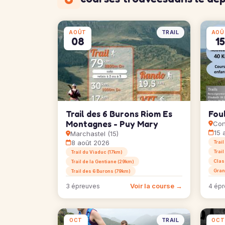
TRAIL
AOÛT
AOÛ
08
15
Trail des 6 Burons Riom Es
Foul
Montagnes - Puy Mary
Con
15 
Marchastel (15)
8 août 2026
Trai
Trail
Trail du Viaduc (17km)
Clas
Trail de la Gentiane (29km)
Gran
Trail des 6 Burons (79km)
Voir la course →
3 épreuves
4 ép
TRAIL
OCT
OCT