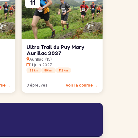
11
Ultra Trail du Puy Mary
Aurillac 2027
Aurillac (15)
11 juin 2027
28 km
50 km
112 km
urse →
Voir la course →
3 épreuves