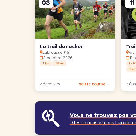
03
11
Le trail du rocher
Trai
Labrousse (15)
Viei
3 octobre 2026
11 
7 km
29 km
La M
Trail
Voir la course →
2 épreuves
2 épr
Vous ne trouvez pas vo
Dites-le nous et nous l'ajoutero