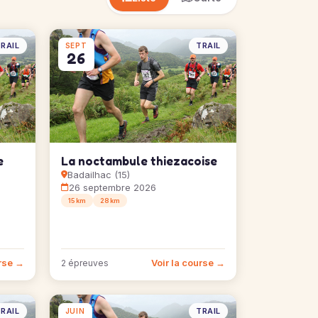
RAIL
TRAIL
SEPT
26
e
La noctambule thiezacoise
Badailhac (15)
26 septembre 2026
15 km
28 km
urse →
Voir la course →
2 épreuves
RAIL
TRAIL
JUIN