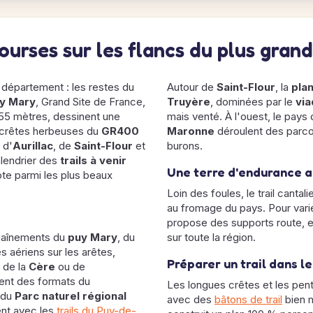
 courses sur les flancs du plus gra
 département : les restes du
Autour de
Saint-Flour
, la
pla
y Mary
, Grand Site de France,
Truyère
, dominées par le
via
 855 mètres, dessinent une
mais venté. À l'ouest, le pays
s, crêtes herbeuses du
GR400
Maronne
déroulent des parco
 d'
Aurillac
, de
Saint-Flour
et
burons.
calendrier des
trails à venir
Une terre d'endurance 
te parmi les plus beaux
Loin des foules, le trail cantali
au fromage du pays. Pour varie
propose des supports route, e
chaînements du
puy Mary
, du
sur toute la région.
s aériens sur les arêtes,
Préparer un trail dans l
, de la
Cère
ou de
ent des formats du
Les longues crêtes et les pen
é du
Parc naturel régional
avec des
bâtons de trail
bien m
ent avec les
trails du Puy-de-