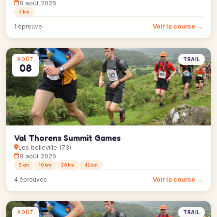
8 août 2026
4 km
Voir la course →
1 épreuve
TRAIL
AOÛT
08
Val Thorens Summit Games
Les belleville (73)
8 août 2026
5 km
10 km
20 km
42 km
Voir la course →
4 épreuves
TRAIL
AOÛT