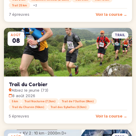
Trail 25 km
+2
Voir la course →
7 épreuves
TRAIL
AOÛT
08
Trail du Corbier
Albiez le jeune (73)
8 août 2026
5 km
Trail Nocturne (7.2km)
Trail de l'Ouillon (9km)
Trail du Charvin (16km)
Trail des Sybelles (32km)
Voir la course →
5 épreuves