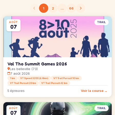
1
2
…
66
TRAIL
AOÛT
07
Val Tho Summit Games 2026
Les belleville (73)
7 août 2026
1 km
VT Speed 3200 (4.6km)
VT Trail Pursuit 10 km
VT Trail Pursuit 20 km
VT Trail Pursuit 42 km
Voir la course →
5 épreuves
TRAIL
AOÛT
07