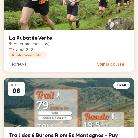
La Rubatée Verte
Les chalesmes (39)
8 août 2026
Rubatée Verte (9.5km)
Voir la course →
1 épreuve
TRAIL
AOÛT
08
Trail des 6 Burons Riom Es Montagnes - Puy