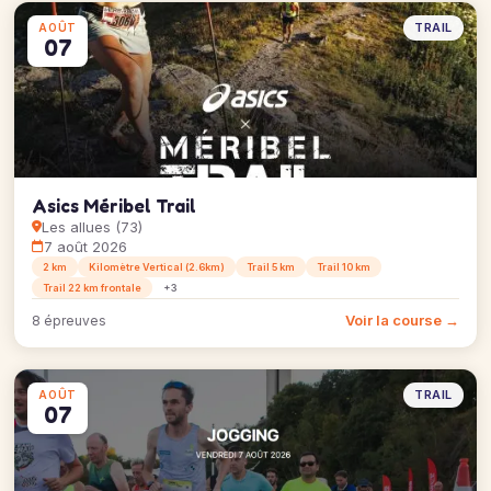
TRAIL
AOÛT
07
Asics Méribel Trail
Les allues (73)
7 août 2026
2 km
Kilomètre Vertical (2.6km)
Trail 5 km
Trail 10 km
Trail 22 km frontale
+3
Voir la course →
8 épreuves
TRAIL
AOÛT
07