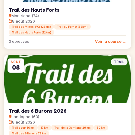
Trail des Hauts Forts
Montriond (74)
8 août 2026
Trail des Mines d'Or (23km)
Trail du Fornet (36km)
Trail des Hauts Forts (52km)
Voir la course →
3 épreuves
TRAIL
AOÛT
08
Trail des 6 Burons 2026
Landogne (63)
8 août 2026
Trail court 16 km
17 km
Trail de la Gentiane 29 km
30 km
Trail des 6 Burons 79 km