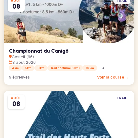
TRAIL
AOÛT
08
Championnat du Canigó
Casteil (66)
8 août 2026
4 km
5 km
8 km
Trail nocturne (9km)
10 km
+4
Voir la course →
9 épreuves
TRAIL
AOÛT
08