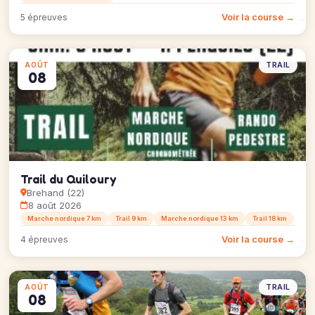
Voir la course →
5 épreuves
TRAIL
AOÛT
08
Trail du Quiloury
Brehand (22)
8 août 2026
Marche nordique 7 km
Trail 9 km
Marche nordique 13 km
Trail 18 km
Voir la course →
4 épreuves
TRAIL
AOÛT
08