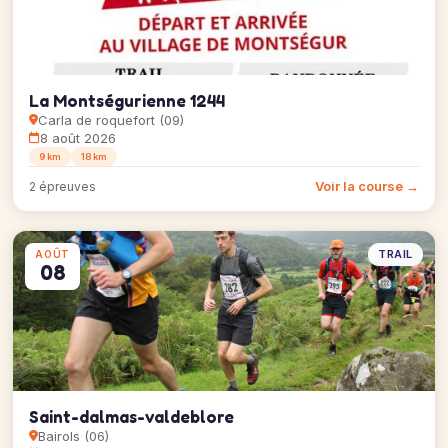
La Montségurienne 1244
Carla de roquefort (09)
8 août 2026
9 km
18 km
Voir la course →
2 épreuves
TRAIL
AOÛT
08
Saint-dalmas-valdeblore
Bairols (06)