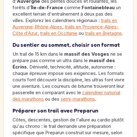
d'
Auvergne
des pentes douces et roulantes, les
forêts d'
Île-de-France
comme
Fontainebleau
un
excellent terrain d'entraînement à deux pas des
villes. Explorez les calendriers régionaux :
trails en
Auvergne-Rhône-Alpes
,
trails en Provence-Alpes-
Côte d'Azur
,
trails en Occitanie
ou
trails en Bretagne
.
Du sentier au sommet, choisir son format
Un trail de 15 km dans le
massif des Vosges
ne se
prépare pas comme un ultra dans le
massif des
Écrins
. Dénivelé, technicité, altitude, autonomie :
chaque épreuve impose ses exigences. Les formats
courts font découvrir la discipline, les ultras font vivre
une aventure. Les coureurs de bitume trouveront leur
passerelle en comparant avec le
calendrier national
des marathons
ou des
semi-marathons
.
Préparer son trail avec Preparun
Côtes, descentes, gestion de l'allure au cardio plutôt
qu'au chrono : le trail demande une préparation
spécifique que Preparun construit sur mesure, selon