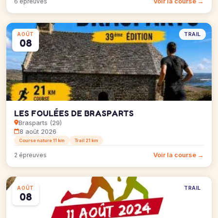
Voir la course →
6 épreuves
TRAIL
AOÛT
08
LES FOULÉES DE BRASPARTS
Brasparts (29)
8 août 2026
Course nature 11 km
Trail 21 km
Voir la course →
2 épreuves
TRAIL
AOÛT
08