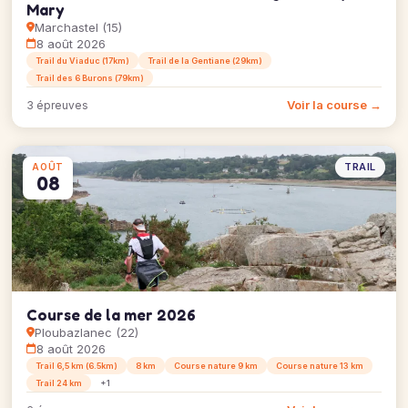
Mary
Marchastel (15)
8 août 2026
Trail du Viaduc (17km)
Trail de la Gentiane (29km)
Trail des 6 Burons (79km)
Voir la course →
3 épreuves
TRAIL
AOÛT
08
Course de la mer 2026
Ploubazlanec (22)
8 août 2026
Trail 6,5 km (6.5km)
8 km
Course nature 9 km
Course nature 13 km
Trail 24 km
+1