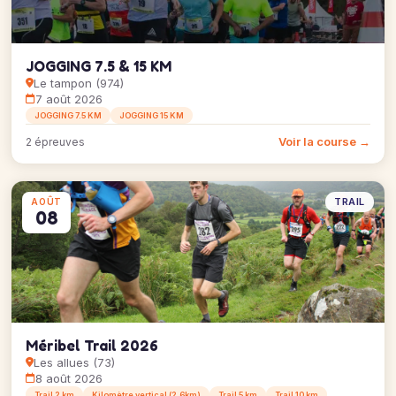
JOGGING 7.5 & 15 KM
Le tampon (974)
7 août 2026
JOGGING 7.5 KM
JOGGING 15 KM
Voir la course →
2 épreuves
TRAIL
AOÛT
08
Méribel Trail 2026
Les allues (73)
8 août 2026
Trail 2 km
Kilomètre vertical (2.6km)
Trail 5 km
Trail 10 km