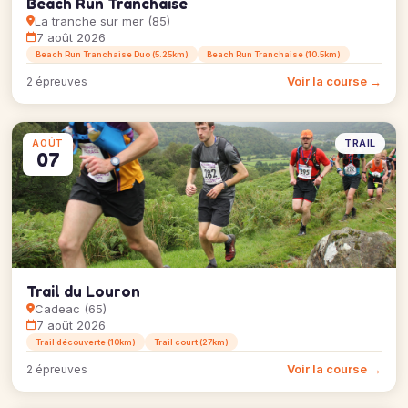
Beach Run Tranchaise
La tranche sur mer (85)
7 août 2026
Beach Run Tranchaise Duo (5.25km)
Beach Run Tranchaise (10.5km)
Voir la course →
2 épreuves
TRAIL
AOÛT
07
Trail du Louron
Cadeac (65)
7 août 2026
Trail découverte (10km)
Trail court (27km)
Voir la course →
2 épreuves