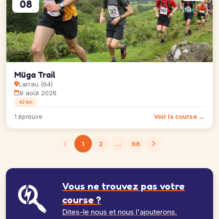
08
Müga Trail
Larrau (64)
8 août 2026
42 km
Voir la course →
1 épreuve
1
2
…
66
Vous ne trouvez pas votre
course ?
Dites-le nous et nous l'ajouterons.