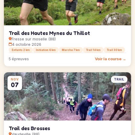
Trail des Hautes Mynes du Thillot
Fresse sur moselle (88)
4 octobre 2026
Enfants 2 km
Initiation 6 km
Marche 7 km
Trail 14 km
Trail 30 km
Voir la course →
5 épreuves
TRAIL
NOV
07
Trail des Brosses
Vaudeville (88)