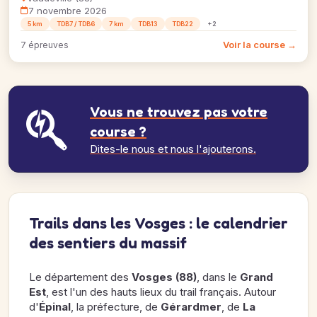
7 novembre 2026
5 km
TDB7 / TDB6
7 km
TDB13
TDB22
+2
Voir la course →
7 épreuves
Vous ne trouvez pas votre
course ?
Dites-le nous et nous l'ajouterons.
Trails dans les Vosges : le calendrier
des sentiers du massif
Le département des
Vosges (88)
, dans le
Grand
Est
, est l'un des hauts lieux du trail français. Autour
d'
Épinal
, la préfecture, de
Gérardmer
, de
La