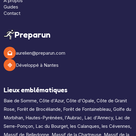
À propos
Guides
Contact
Preparun
aurelien@preparun.com
Développé à Nantes
Lieux emblématiques
Baie de Somme
,
Côte d'Azur
,
Côte d'Opale
,
Côte de Granit
Rose
,
Forêt de Brocéliande
,
Forêt de Fontainebleau
,
Golfe du
Morbihan
,
Hautes-Pyrénées
,
l'Aubrac
,
Lac d'Annecy
,
Lac de
Serre-Ponçon
,
Lac du Bourget
,
les Calanques
,
les Cévennes
,
Massif de Belledonne
,
Massif de la Chartreuse
,
Massif de la