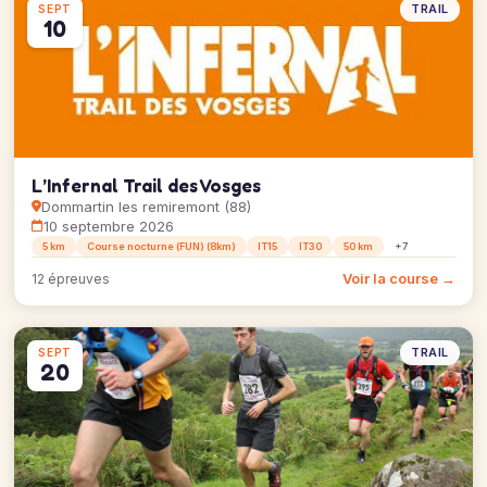
TRAIL
SEPT
10
L’Infernal Trail des Vosges
Dommartin les remiremont (88)
10 septembre 2026
5 km
Course nocturne (FUN) (8km)
IT15
IT30
50 km
+7
Voir la course →
12 épreuves
TRAIL
SEPT
20