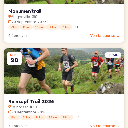
Monumen'trail
Attigneville (88)
20 septembre 2026
7 km
11 km
12 km
16 km
31 km
+1
Voir la course →
6 épreuves
TRAIL
SEPT
20
Rainkopf Trail 2026
La bresse (88)
20 septembre 2026
9 km
11 km
14 km
23 km
25 km
+2
Voir la course →
7 épreuves