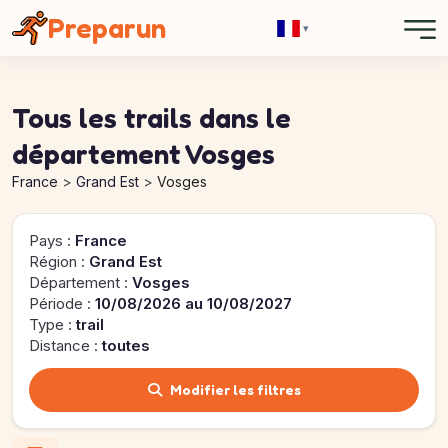
Panneau de gestion des cookies
Preparun
▾
Tous les trails dans le
département Vosges
France
Grand Est
Vosges
Pays :
France
Région :
Grand Est
Département :
Vosges
Période :
10/08/2026 au 10/08/2027
Type :
trail
Distance :
toutes
Modifier les filtres