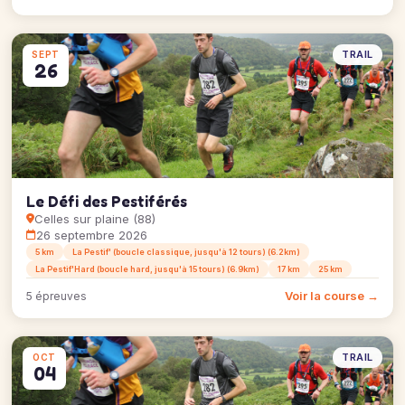
TRAIL
SEPT
26
Le Défi des Pestiférés
Celles sur plaine (88)
26 septembre 2026
5 km
La Pestif' (boucle classique, jusqu'à 12 tours) (6.2km)
La Pestif'Hard (boucle hard, jusqu'à 15 tours) (6.9km)
17 km
25 km
Voir la course →
5 épreuves
TRAIL
OCT
04