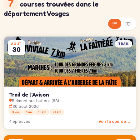
7
courses trouvées
dans le
département Vosges
TRAIL
AOÛT
30
Trail de l'Avison
Belmont sur buttant (88)
30 août 2026
3 km
7 km
10 km
24 km
Voir la course →
4 épreuves