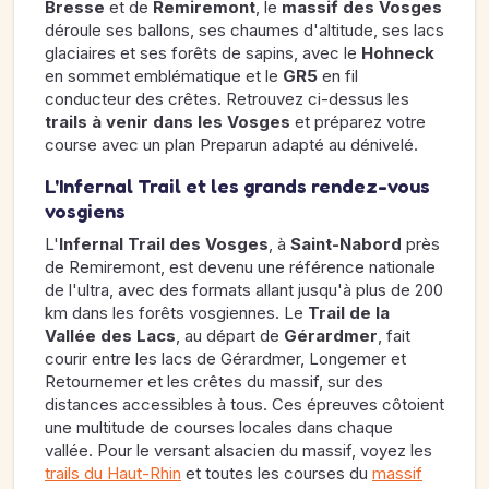
Bresse
et de
Remiremont
, le
massif des Vosges
déroule ses ballons, ses chaumes d'altitude, ses lacs
glaciaires et ses forêts de sapins, avec le
Hohneck
en sommet emblématique et le
GR5
en fil
conducteur des crêtes. Retrouvez ci-dessus les
trails à venir dans les Vosges
et préparez votre
course avec un plan Preparun adapté au dénivelé.
L'Infernal Trail et les grands rendez-vous
vosgiens
L'
Infernal Trail des Vosges
, à
Saint-Nabord
près
de Remiremont, est devenu une référence nationale
de l'ultra, avec des formats allant jusqu'à plus de 200
km dans les forêts vosgiennes. Le
Trail de la
Vallée des Lacs
, au départ de
Gérardmer
, fait
courir entre les lacs de Gérardmer, Longemer et
Retournemer et les crêtes du massif, sur des
distances accessibles à tous. Ces épreuves côtoient
une multitude de courses locales dans chaque
vallée. Pour le versant alsacien du massif, voyez les
trails du Haut-Rhin
et toutes les courses du
massif