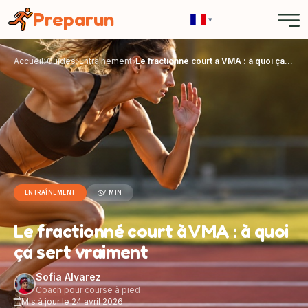
Panneau de gestion des cookies
Preparun
▾
Accueil
Guides
Entraînement
Le fractionné court à VMA : à quoi ça sert vraiment
ENTRAÎNEMENT
7 MIN
Le fractionné court à VMA : à quoi
ça sert vraiment
Sofia Alvarez
Coach pour course à pied
Mis à jour le 24 avril 2026