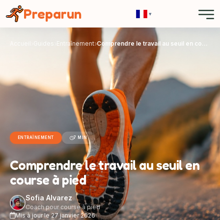
Panneau de gestion des cookies
Preparun
▾
Accueil
Guides
Entraînement
Comprendre le travail au seuil en course à pied
ENTRAÎNEMENT
7 MIN
Comprendre le travail au seuil en
course à pied
Sofia Alvarez
Coach pour course à pied
Mis à jour le 27 janvier 2026