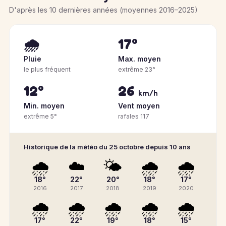
D'après les 10 dernières années (moyennes 2016–2025)
🌧️
17°
Pluie
Max. moyen
le plus fréquent
extrême 23°
12°
26
km/h
Min. moyen
Vent moyen
extrême 5°
rafales 117
Historique de la météo du 25 octobre depuis 10 ans
🌧️
☁️
🌤️
🌧️
🌧️
18°
22°
20°
18°
17°
2016
2017
2018
2019
2020
🌧️
🌧️
🌧️
🌧️
🌧️
17°
22°
19°
18°
15°