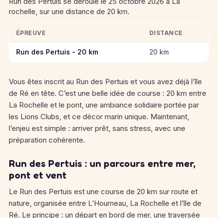
Run des Pertuis se déroule le 25 octobre 2026 à La
rochelle, sur une distance de 20 km.
ÉPREUVE
DISTANCE
Informations clés des épreuves de Run des Pertuis
Run des Pertuis - 20 km
20 km
Vous êtes inscrit au Run des Pertuis et vous avez déjà l’île
de Ré en tête. C’est une belle idée de course : 20 km entre
La Rochelle et le pont, une ambiance solidaire portée par
les Lions Clubs, et ce décor marin unique. Maintenant,
l’enjeu est simple : arriver prêt, sans stress, avec une
préparation cohérente.
Run des Pertuis : un parcours entre mer,
pont et vent
Le Run des Pertuis est une course de 20 km sur route et
nature, organisée entre L’Houmeau, La Rochelle et l’île de
Ré. Le principe : un départ en bord de mer, une traversée