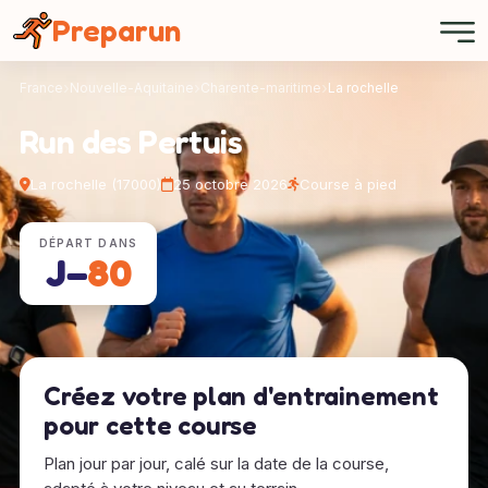
Panneau de gestion des cookies
Preparun
France
Nouvelle-Aquitaine
Charente-maritime
La rochelle
Run des Pertuis
La rochelle (17000)
25 octobre 2026
Course à pied
DÉPART DANS
J−
80
Créez votre plan d'entrainement
pour cette course
Plan jour par jour, calé sur la date de la course,