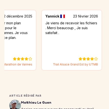
mbre 2025
Yannick
23 février 2026
Sim
lan
Je viens de recevoir les fichiers
Merci po
e
. Merci beaucoup , Je suis
partager
Je vous
satisfait .
votre ex
.
m'aider 
erreurs 
 de Vannes
Trail Alsace Grand Est by UTMB
ARTICLE RÉDIGÉ PAR
Matthieu Le Guen
Ancien coureur sur route reconverti au trail,