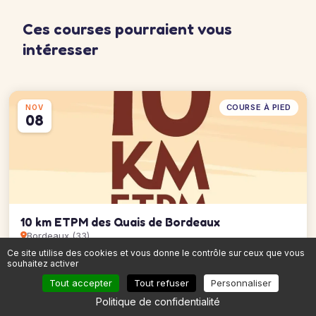
Ces courses pourraient vous
intéresser
COURSE À PIED
NOV
08
10 km ETPM des Quais de Bordeaux
Bordeaux (33)
8 novembre 2026
Ce site utilise des cookies et vous donne le contrôle sur ceux que vous
5 km Matmut #NésPourBouger
10 km des Quais de Bordeaux
souhaitez activer
Mutuelle Ociane Matmut Semi de Bordeaux
Marathon
Tout accepter
Tout refuser
Personnaliser
Voir la course →
4 épreuves
Politique de confidentialité