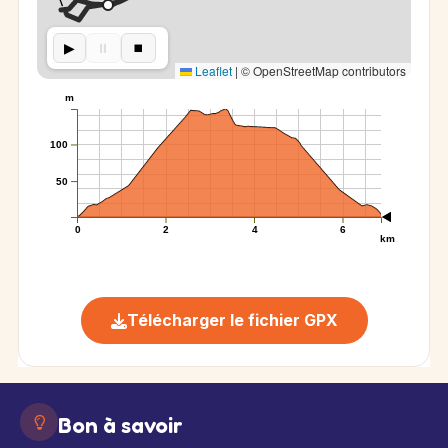
▶︎
⏸︎
⏹︎
Leaflet
|
© OpenStreetMap contributors
m
100
50
0
2
4
6
km
Télécharger le fichier GPX
Bon à savoir