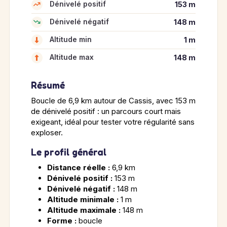
Dénivelé positif
153 m
Dénivelé négatif
148 m
Altitude min
1 m
Altitude max
148 m
Résumé
Boucle de 6,9 km autour de Cassis, avec 153 m
de dénivelé positif : un parcours court mais
exigeant, idéal pour tester votre régularité sans
exploser.
Le profil général
Distance réelle :
6,9 km
Dénivelé positif :
153 m
Dénivelé négatif :
148 m
Altitude minimale :
1 m
Altitude maximale :
148 m
Forme :
boucle