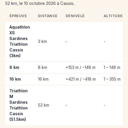
52 km, le 10 octobre 2026 à Cassis.
ÉPREUVE
DISTANCE
DÉNIVELÉ
ALTITUDE
Informations clés des épreuves de Sardines Triathlon Cassis 
Aquathlon
XS
Sardines
3 km
-
-
Triathlon
Cassis
(3km)
8 km
8 km
+153 m / −148 m
1 – 148 m
16 km
16 km
+421 m / −418 m
1 – 355 m
Triathlon
M
Sardines
52 km
-
-
Triathlon
Cassis
(51.5km)