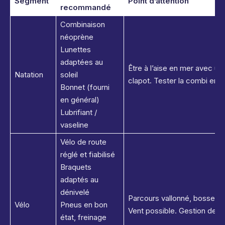
Segment
Point d’attention
recommandé
Combinaison
néoprène
Lunettes
adaptées au
Être à l’aise en mer avec u
Natation
soleil
clapot. Tester la combi en ea
Bonnet (fourni
en général)
Lubrifiant /
vaseline
Vélo de route
réglé et fiabilisé
Braquets
adaptés au
dénivelé
Parcours vallonné, bosses,
Vélo
Pneus en bon
Vent possible. Gestion de l’h
état, freinage