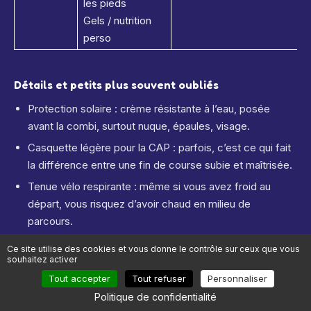
les pieds
Gels / nutrition
perso
Détails et petits plus souvent oubliés
Protection solaire : crème résistante à l’eau, posée
avant la combi, surtout nuque, épaules, visage.
Casquette légère pour la CAP : parfois, c’est ce qui fait
la différence entre une fin de course subie et maîtrisée.
Tenue vélo respirante : même si vous avez froid au
départ, vous risquez d’avoir chaud en milieu de
parcours.
Plan nutrition écrit
Ce site utilise des cookies et vous donne le contrôle sur ceux que vous
souhaitez activer
On voit souvent des athlètes extrêmement pointus sur leur
Tout accepter
Tout refuser
Personnaliser
vélo, leur FTP, leur VO2… Mais qui oublient la crème solaire,
Politique de confidentialité
la casquette, ou un simple plan “je mange quoi et à quel