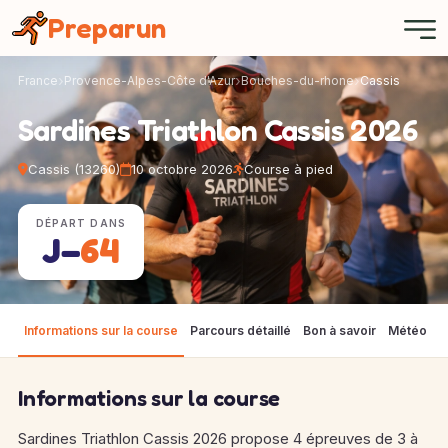
Panneau de gestion des cookies
Preparun
France
Provence-Alpes-Côte d'Azur
Bouches-du-rhone
Cassis
Sardines Triathlon Cassis 2026
Cassis (13260)
10 octobre 2026
Course à pied
DÉPART DANS
J−
64
Informations sur la course
Parcours détaillé
Bon à savoir
Météo
F
Informations sur la course
Sardines Triathlon Cassis 2026 propose 4 épreuves de 3 à