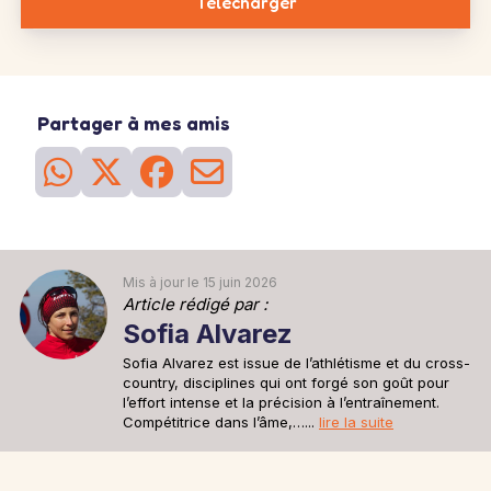
Télécharger
chaque jambes
25
Séance
du 23 mai
Sortie longue
La sortie longue de la semaine. Vous risquez de ressentir la
fatigue mais cela prépare votre corps à affronter le 'mur' qui vous
Partager à mes amis
attend en général autour des km 25-30 d'un marathon.
2h30 à 6'05''/km
26
Séance
du 28 mai
Sortie recup
Une sortie recup de 30min pour se remettre en jambe après la
sortie longue d'avant hier.
30min à 6'15''/km
Mis à jour le 15 juin 2026
Article rédigé par :
Sofia Alvarez
Sofia Alvarez est issue de l’athlétisme et du cross-
country, disciplines qui ont forgé son goût pour
l’effort intense et la précision à l’entraînement.
Compétitrice dans l’âme,…...
lire la suite