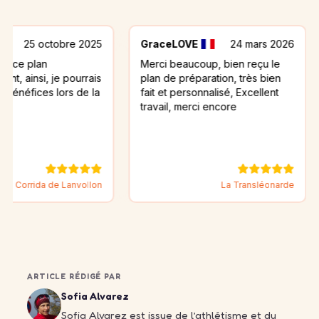
ctobre 2025
GraceLOVE
24 mars 2026
Nicola
Merci beaucoup, bien reçu le
Je suis
 je pourrais
plan de préparation, très bien
d'entra
s lors de la
fait et personnalisé, Excellent
très bi
travail, merci encore
pour la
renfor
à voir 
 de Lanvollon
La Transléonarde
ARTICLE RÉDIGÉ PAR
Sofia Alvarez
Sofia Alvarez est issue de l’athlétisme et du