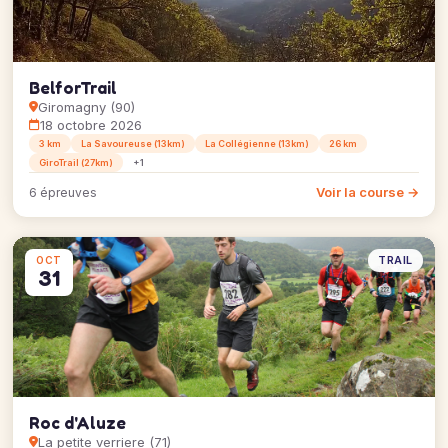
BelforTrail
Giromagny (90)
18 octobre 2026
3 km
La Savoureuse (13km)
La Collégienne (13km)
26 km
GiroTrail (27km)
+1
Voir la course →
6 épreuves
TRAIL
OCT
31
Roc d'Aluze
La petite verriere (71)