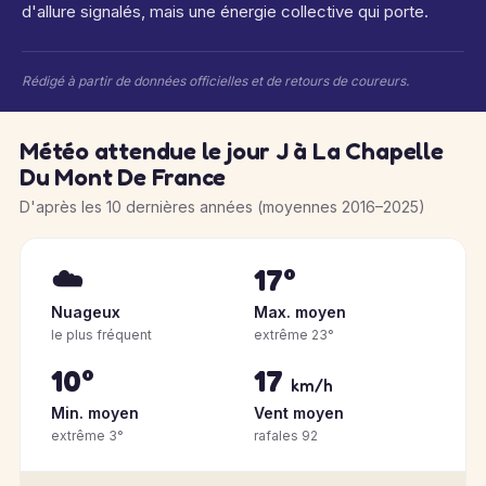
d'allure signalés, mais une énergie collective qui porte.
Rédigé à partir de données officielles et de retours de coureurs.
Météo attendue le jour J à La Chapelle
Du Mont De France
D'après les 10 dernières années (moyennes 2016–2025)
☁️
17°
Nuageux
Max. moyen
le plus fréquent
extrême 23°
10°
17
km/h
Min. moyen
Vent moyen
extrême 3°
rafales 92