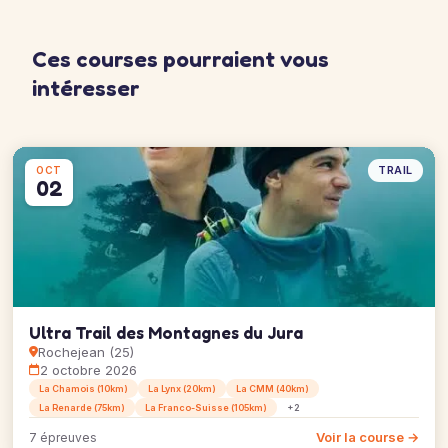
Ces courses pourraient vous
intéresser
TRAIL
OCT
02
Ultra Trail des Montagnes du Jura
Rochejean (25)
2 octobre 2026
La Chamois (10km)
La Lynx (20km)
La CMM (40km)
La Renarde (75km)
La Franco-Suisse (105km)
+2
Voir la course →
7 épreuves