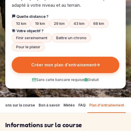
adapté à votre niveau et au terrain.
🏁 Quelle distance ?
10 km
19 km
29 km
43 km
68 km
🎯 Votre objectif ?
Finir sereinement
Battre un chrono
Pour le plaisir
Créer mon plan d'entrainement
Sans carte bancaire requise
Gratuit
mations sur la course
Bon à savoir
Météo
FAQ
Plan d'entrainement
Informations sur la course