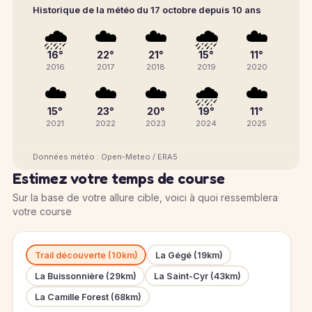
Historique de la météo du 17 octobre depuis 10 ans
🌧️
☁️
☁️
🌧️
☁️
16°
22°
21°
15°
11°
2016
2017
2018
2019
2020
☁️
☁️
☁️
🌧️
☁️
15°
23°
20°
19°
11°
2021
2022
2023
2024
2025
Données météo : Open-Meteo / ERA5
Estimez votre temps de course
Sur la base de votre allure cible, voici à quoi ressemblera
votre course
Trail découverte (10km)
La Gégé (19km)
La Buissonnière (29km)
La Saint-Cyr (43km)
La Camille Forest (68km)