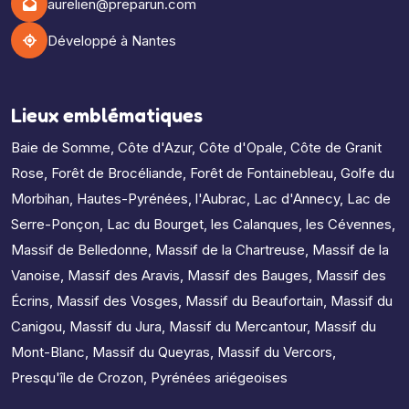
aurelien@preparun.com
Développé à Nantes
Lieux emblématiques
Baie de Somme
,
Côte d'Azur
,
Côte d'Opale
,
Côte de Granit
Rose
,
Forêt de Brocéliande
,
Forêt de Fontainebleau
,
Golfe du
Morbihan
,
Hautes-Pyrénées
,
l'Aubrac
,
Lac d'Annecy
,
Lac de
Serre-Ponçon
,
Lac du Bourget
,
les Calanques
,
les Cévennes
,
Massif de Belledonne
,
Massif de la Chartreuse
,
Massif de la
Vanoise
,
Massif des Aravis
,
Massif des Bauges
,
Massif des
Écrins
,
Massif des Vosges
,
Massif du Beaufortain
,
Massif du
Canigou
,
Massif du Jura
,
Massif du Mercantour
,
Massif du
Mont-Blanc
,
Massif du Queyras
,
Massif du Vercors
,
Presqu'île de Crozon
,
Pyrénées ariégeoises