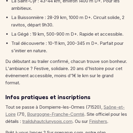
La Saint-Cyr : 43-44 km, environ 1400 m D+. Pour les
ambitieux.
La Buissonnière : 28-29 km, 1000 m D+. Circuit solide, 2
ravitos, départ 9h30.
La Gégé : 19 km, 500-900 m D+. Rapide et accessible.
Trail découverte : 10-11 km, 200-345 m D+. Parfait pour
s'initier en nature.
Du débutant au trailer confirmé, chacun trouve son bonheur.
L'ambiance ? Festive, solidaire. 20 ans d'histoire pour cet
événement accessible, moins d'1€ le km sur le grand
format.
Infos pratiques et inscriptions
Tout se passe à Dompierre-les-Ormes (71520),
Saône-et-
Loire
(71),
Bourgogne-Franche-Comté
. Site officiel pour les
détails :
trailduhautclunysois.com
. Ou sur
Finishers
.
Prêt à vous lancer ? Sur preparun.com, notre plan