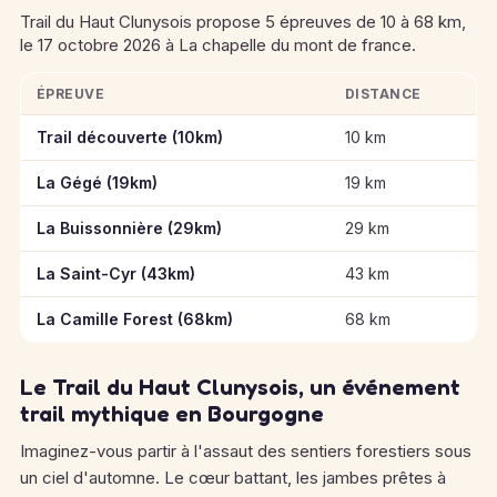
Trail du Haut Clunysois propose 5 épreuves de 10 à 68 km,
le 17 octobre 2026 à La chapelle du mont de france.
ÉPREUVE
DISTANCE
Informations clés des épreuves de Trail du Haut Clunysois
Trail découverte (10km)
10 km
La Gégé (19km)
19 km
La Buissonnière (29km)
29 km
La Saint-Cyr (43km)
43 km
La Camille Forest (68km)
68 km
Le Trail du Haut Clunysois, un événement
trail mythique en Bourgogne
Imaginez-vous partir à l'assaut des sentiers forestiers sous
un ciel d'automne. Le cœur battant, les jambes prêtes à