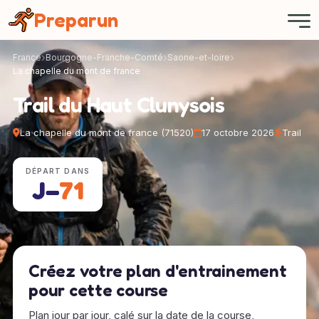
Panneau de gestion des cookies
Preparun
France
Bourgogne-Franche-Comté
Saone-et-loire
La chapelle du mont de france
Trail du Haut Clunysois
La chapelle du mont de france (71520)
17 octobre 2026
Trail
DÉPART DANS
J−
71
Créez votre plan d'entrainement
pour cette course
Plan jour par jour, calé sur la date de la course,