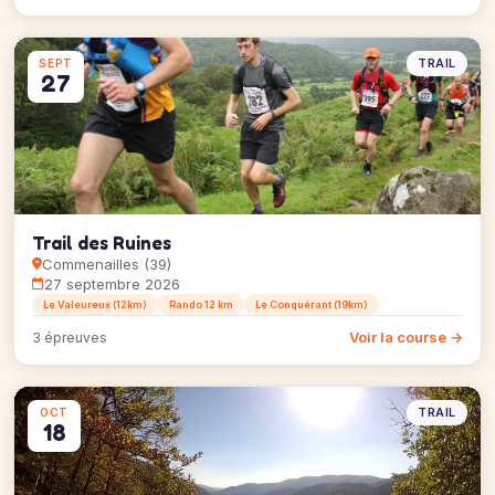
TRAIL
SEPT
27
Trail des Ruines
Commenailles (39)
27 septembre 2026
Le Valeureux (12km)
Rando 12 km
Le Conquérant (19km)
Voir la course →
3 épreuves
TRAIL
OCT
18