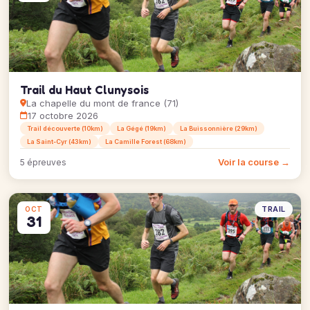
Trail du Haut Clunysois
La chapelle du mont de france (71)
17 octobre 2026
Trail découverte (10km)
La Gégé (19km)
La Buissonnière (29km)
La Saint-Cyr (43km)
La Camille Forest (68km)
Voir la course →
5 épreuves
TRAIL
OCT
31