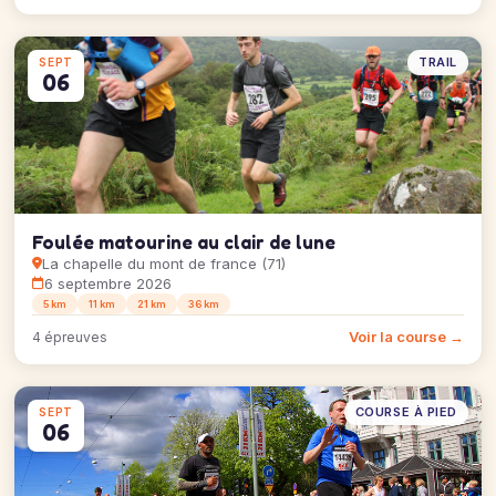
TRAIL
SEPT
06
Foulée matourine au clair de lune
La chapelle du mont de france (71)
6 septembre 2026
5 km
11 km
21 km
36 km
Voir la course →
4 épreuves
COURSE À PIED
SEPT
06