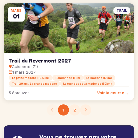
TRAIL
MARS
01
Trail du Revermont 2027
Cuiseaux (71)
1 mars 2027
La petite madone (10.5km)
Randonnée 11 km
La madone (17km)
Trail 29 km / La grande madone
Le tour des deux madones (50km)
Voir la course →
5 épreuves
1
2
Vous ne trouvez pas votre