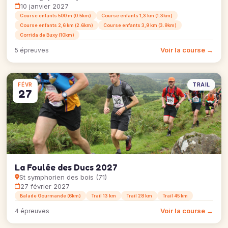
10 janvier 2027
Course enfants 500 m (0.5km)
Course enfants 1,3 km (1.3km)
Course enfants 2,6 km (2.6km)
Course enfants 3,9 km (3.9km)
Corrida de Buxy (10km)
Voir la course →
5 épreuves
TRAIL
FÉVR
27
La Foulée des Ducs 2027
St symphorien des bois (71)
27 février 2027
Balade Gourmande (6km)
Trail 13 km
Trail 28 km
Trail 45 km
Voir la course →
4 épreuves