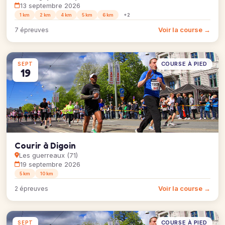
13 septembre 2026
1 km
2 km
4 km
5 km
6 km
+2
Voir la course →
7 épreuves
COURSE À PIED
SEPT
19
Courir à Digoin
Les guerreaux (71)
19 septembre 2026
5 km
10 km
Voir la course →
2 épreuves
COURSE À PIED
SEPT