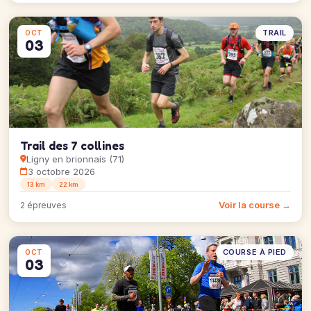
TRAIL
OCT
03
Trail des 7 collines
Ligny en brionnais (71)
3 octobre 2026
13 km
22 km
Voir la course →
2 épreuves
COURSE À PIED
OCT
03