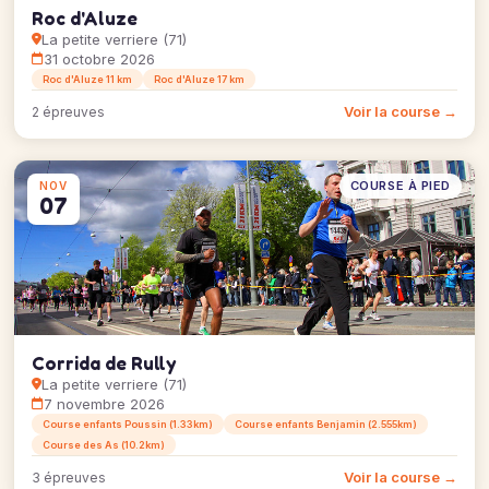
Roc d'Aluze
La petite verriere (71)
31 octobre 2026
Roc d'Aluze 11 km
Roc d'Aluze 17 km
Voir la course →
2 épreuves
COURSE À PIED
NOV
07
Corrida de Rully
La petite verriere (71)
7 novembre 2026
Course enfants Poussin (1.33km)
Course enfants Benjamin (2.555km)
Course des As (10.2km)
Voir la course →
3 épreuves