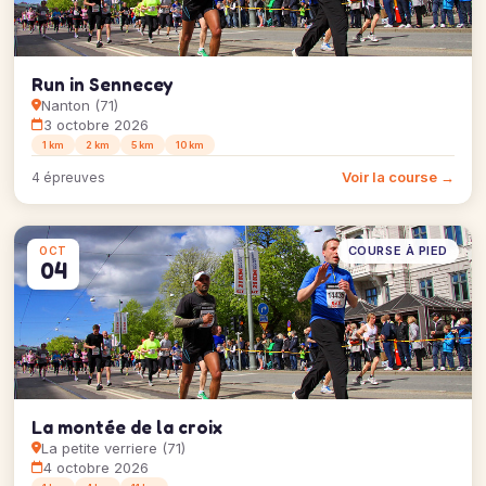
Run in Sennecey
Nanton (71)
3 octobre 2026
1 km
2 km
5 km
10 km
Voir la course →
4 épreuves
COURSE À PIED
OCT
04
La montée de la croix
La petite verriere (71)
4 octobre 2026