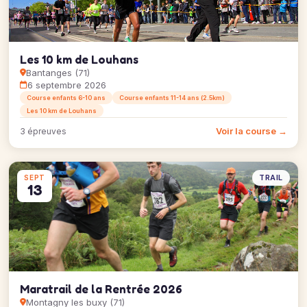
Les 10 km de Louhans
Bantanges (71)
6 septembre 2026
Course enfants 6-10 ans
Course enfants 11-14 ans (2.5km)
Les 10 km de Louhans
Voir la course →
3 épreuves
TRAIL
SEPT
13
Maratrail de la Rentrée 2026
Montagny les buxy (71)