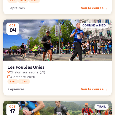
1 km
4 km
11 km
Voir la course →
3 épreuves
COURSE À PIED
OCT
04
Les Foulées Unies
Chalon sur saone (71)
4 octobre 2026
5 km
10 km
Voir la course →
2 épreuves
TRAIL
OCT
17