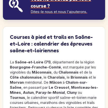
course ?
Dites-le nous et nous l'ajouterons.
Courses à pied et trails en Saône-
et-Loire : calendrier des épreuves
saône-et-loiriennes
La
Saône-et-Loire (71)
, département de la région
Bourgogne-Franche-Comté
, est marquée par les
vignobles du
Mâconnais
, du
Chalonnais
et de la
Côte chalonnaise
, le
Charolais
, le
Brionnais
et le
Morvan
méridional. De
Mâcon
à
Chalon-sur-
Saône
, en passant par
Le Creusot
,
Montceau-les-
Mines
,
Autun
,
Paray-le-Monial
,
Cluny
ou
Tournus
, le calendrier sportif saône-et-loirien marie
courses urbaines, marathons des vignobles et trails
forestiers. Retrouvez ci-dessus la liste complète des