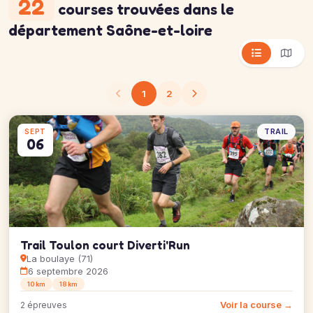
22
courses trouvées
dans le
département Saône-et-loire
1
2
TRAIL
SEPT
06
Trail Toulon court Diverti'Run
La boulaye (71)
6 septembre 2026
10 km
18 km
Voir la course →
2 épreuves