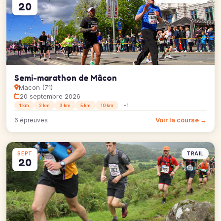
20
Semi-marathon de Mâcon
Macon (71)
20 septembre 2026
1 km
2 km
3 km
5 km
10 km
+1
Voir la course →
6 épreuves
TRAIL
SEPT
20