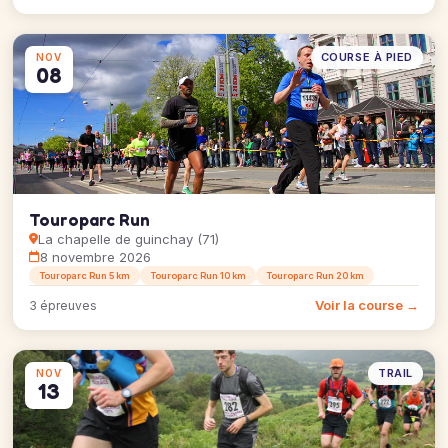
COURSE À PIED
NOV
08
Touroparc Run
La chapelle de guinchay (71)
8 novembre 2026
Touroparc Run 5 km
Touroparc Run 10 km
Touroparc Run 20 km
Voir la course →
3 épreuves
TRAIL
NOV
13