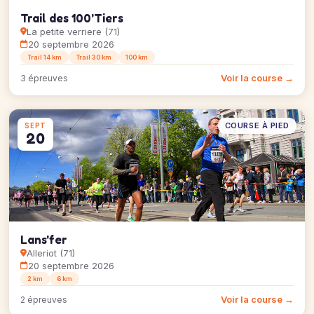
Trail des 100'Tiers
La petite verriere (71)
20 septembre 2026
Trail 14 km
Trail 30 km
100 km
Voir la course →
3 épreuves
COURSE À PIED
SEPT
20
Lans'fer
Alleriot (71)
20 septembre 2026
2 km
6 km
Voir la course →
2 épreuves