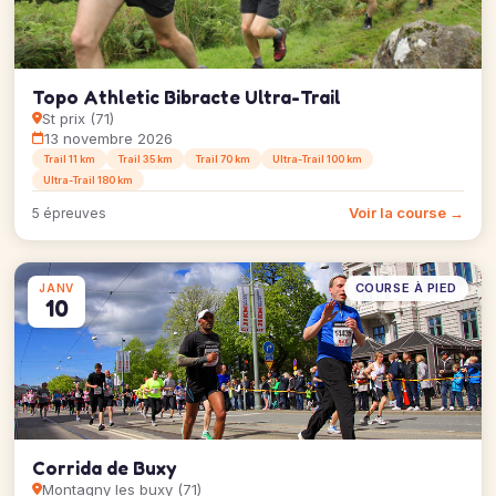
Topo Athletic Bibracte Ultra-Trail
St prix (71)
13 novembre 2026
Trail 11 km
Trail 35 km
Trail 70 km
Ultra-Trail 100 km
Ultra-Trail 180 km
Voir la course →
5 épreuves
COURSE À PIED
JANV
10
Corrida de Buxy
Montagny les buxy (71)