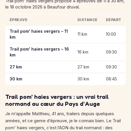
Trail pom' haies vergers propose 4 épreuves de 11 à 30 km,
le 18 octobre 2026 à Beaufour druval.
ÉPREUVE
DISTANCE
DÉPART
Informations clés des épreuves de Trail pom' haies vergers
Trail pom' haies vergers – 11
11 km
10:00
km
Trail pom' haies vergers – 16
16 km
09:30
km
27 km
27 km
09:30
30 km
30 km
08:45
Trail pom' haies vergers : un vrai trail
normand au cœur du Pays d’Auge
Je m’appelle Matthieu, 41 ans, trailers depuis quelques
années, et ce genre d’épreuve, je le connais bien. Le Trail
pom' haies vergers, c’est l’ADN du trail normand : des