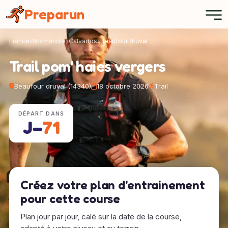
Panneau de gestion des cookies
Preparun
France
Normandie
Calvados
Beaufour druval
Trail pom' haies vergers
Beaufour druval (14340)
18 octobre 2026
Trail
DÉPART DANS
J−
71
Créez votre plan d'entrainement
pour cette course
Plan jour par jour, calé sur la date de la course,