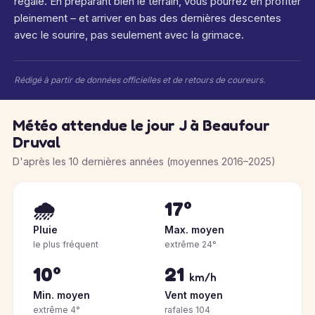
régale. En préparant bien le terrain, vous pourrez en profiter
pleinement – et arriver en bas des dernières descentes
avec le sourire, pas seulement avec la grimace.
Rédigé à partir de données officielles et de retours de coureurs.
Météo attendue le jour J à Beaufour
Druval
D'après les 10 dernières années (moyennes 2016–2025)
🌧️
17°
Pluie
Max. moyen
le plus fréquent
extrême 24°
10°
21
km/h
Min. moyen
Vent moyen
extrême 4°
rafales 104