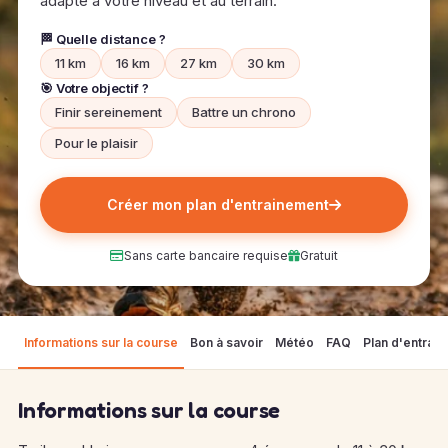
adapté à votre niveau et au terrain.
🏁 Quelle distance ?
11 km
16 km
27 km
30 km
🎯 Votre objectif ?
Finir sereinement
Battre un chrono
Pour le plaisir
Créer mon plan d'entrainement
Sans carte bancaire requise
Gratuit
Informations sur la course
Bon à savoir
Météo
FAQ
Plan d'entrai
Informations sur la course