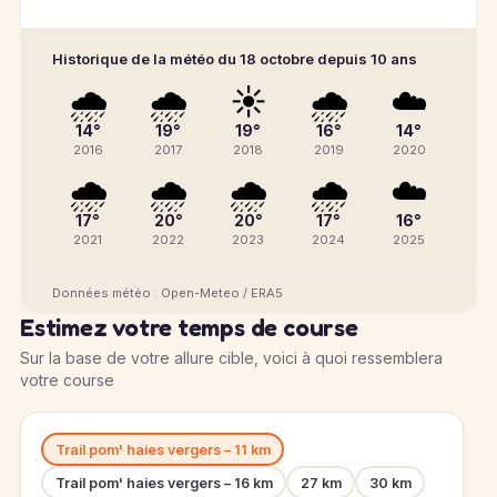
Historique de la météo du 18 octobre depuis 10 ans
🌧️
🌧️
☀️
🌧️
☁️
14°
19°
19°
16°
14°
2016
2017
2018
2019
2020
🌧️
🌧️
🌧️
🌧️
☁️
17°
20°
20°
17°
16°
2021
2022
2023
2024
2025
Données météo : Open-Meteo / ERA5
Estimez votre temps de course
Sur la base de votre allure cible, voici à quoi ressemblera
votre course
Trail pom' haies vergers – 11 km
Trail pom' haies vergers – 16 km
27 km
30 km