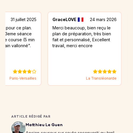
uillet 2025
GraceLOVE
24 mars 2026
marie
e plan.
Merci beaucoup, bien reçu le
pour l'in
 séance
plan de préparation, très bien
preparati
se (5 min
fait et personnalisé, Excellent
assez co
lonné".
travail, merci encore
-Versailles
La Transléonarde
ARTICLE RÉDIGÉ PAR
Matthieu Le Guen
Ancien coureur sur route reconverti au trail,