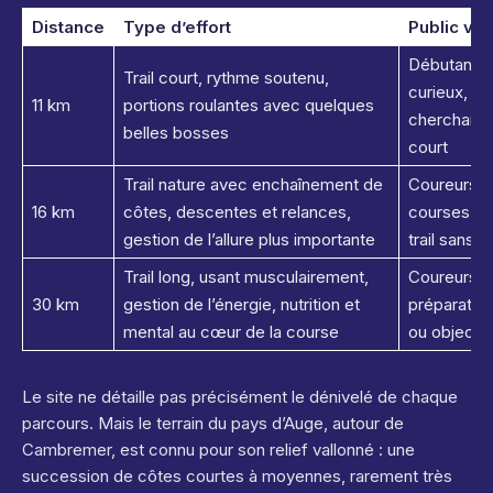
Distance
Type d’effort
Public vis
Débutants e
Trail court, rythme soutenu,
curieux, co
11 km
portions roulantes avec quelques
cherchant u
belles bosses
court
Trail nature avec enchaînement de
Coureurs a
16 km
côtes, descentes et relances,
courses à l
gestion de l’allure plus importante
trail sans a
Trail long, usant musculairement,
Coureurs e
30 km
gestion de l’énergie, nutrition et
préparation
mental au cœur de la course
ou objectif
Le site ne détaille pas précisément le dénivelé de chaque
parcours. Mais le terrain du pays d’Auge, autour de
Cambremer, est connu pour son relief vallonné : une
succession de côtes courtes à moyennes, rarement très