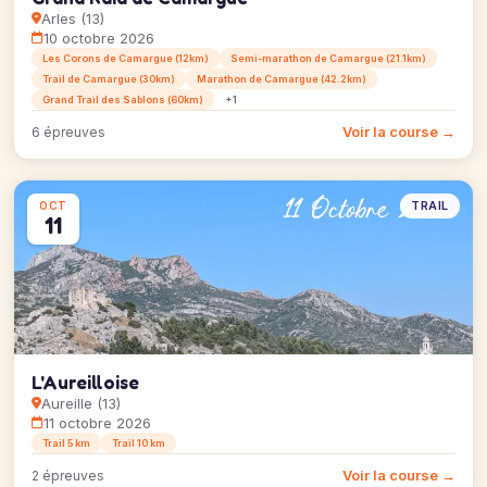
Arles (13)
10 octobre 2026
Les Corons de Camargue (12km)
Semi-marathon de Camargue (21.1km)
Trail de Camargue (30km)
Marathon de Camargue (42.2km)
Grand Trail des Sablons (60km)
+1
Voir la course →
6 épreuves
TRAIL
OCT
11
L'Aureilloise
Aureille (13)
11 octobre 2026
Trail 5 km
Trail 10 km
Voir la course →
2 épreuves