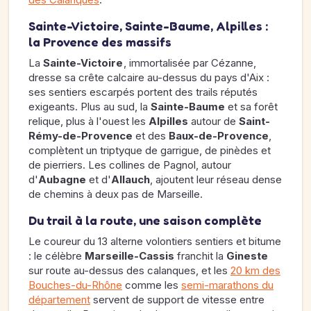
Sainte-Victoire, Sainte-Baume, Alpilles :
la Provence des massifs
La
Sainte-Victoire
, immortalisée par Cézanne,
dresse sa crête calcaire au-dessus du pays d'Aix :
ses sentiers escarpés portent des trails réputés
exigeants. Plus au sud, la
Sainte-Baume
et sa forêt
relique, plus à l'ouest les
Alpilles
autour de
Saint-
Rémy-de-Provence
et des
Baux-de-Provence
,
complètent un triptyque de garrigue, de pinèdes et
de pierriers. Les collines de Pagnol, autour
d'
Aubagne
et d'
Allauch
, ajoutent leur réseau dense
de chemins à deux pas de Marseille.
Du trail à la route, une saison complète
Le coureur du 13 alterne volontiers sentiers et bitume
: le célèbre
Marseille-Cassis
franchit la
Gineste
sur route au-dessus des calanques, et les
20 km des
Bouches-du-Rhône
comme les
semi-marathons du
département
servent de support de vitesse entre