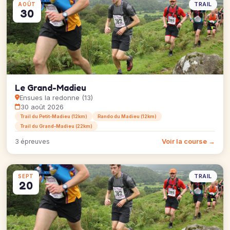
TRAIL
AOÛT
30
Le Grand-Madieu
Ensues la redonne (13)
30 août 2026
Trail du Petit-Madieu (12km)
Rando du Madieu (12km)
Trail du Grand-Madieu (22km)
Voir la course →
3 épreuves
TRAIL
SEPT
20