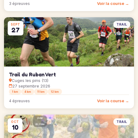
Voir la course →
3 épreuves
TRAIL
SEPT
27
Trail du Ruban Vert
Cuges les pins (13)
27 septembre 2026
1 km
4 km
11 km
12 km
Voir la course →
4 épreuves
TRAIL
OCT
10