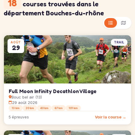
18
courses trouvées
dans le
département Bouches-du-rhône
TRAIL
AOÛT
29
Full Moon Infinity Decathlon Village
Bouc bel air (13)
29 août 2026
13 km
20 km
40 km
67 km
101 km
Voir la course →
5 épreuves