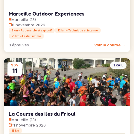
Marseille Outdoor Experiences
Marseille (13)
8 novembre 2026
5 km – Accessible et explosif
12 km – Technique et intense
21 km – Le défi ultime
Voir la course →
3 épreuves
TRAIL
NOV
11
La Course des Iles du Frioul
Marseille (13)
11 novembre 2026
15 km