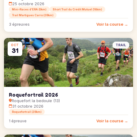
25 octobre 2026
Mini-Races d’ERA (5km)
Short Trail du Crédit Mutuel (16km)
Trail Martigues Carro (28km)
Voir la course →
3 épreuves
TRAIL
OCT
31
Roquefortrail 2026
Roquefort la bedoule (13)
31 octobre 2026
Roquefortrail (28km)
Voir la course →
1 épreuve