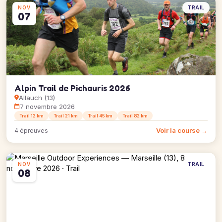
TRAIL
NOV
07
Alpin Trail de Pichauris 2026
Allauch (13)
7 novembre 2026
Trail 12 km
Trail 21 km
Trail 45 km
Trail 82 km
Voir la course →
4 épreuves
TRAIL
NOV
08