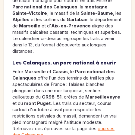
de haute montagne pour souffrir en trail. Entre le
Parc national des Calanques
, la
montagne
Sainte-Victoire
, le massif de la
Sainte-Baume
, les
Alpilles
et les collines du
Garlaban
, le département
de
Marseille
et d'
Aix-en-Provence
aligne des
massifs calcaires cassants, techniques et superbes.
Le calendrier ci-dessus regroupe les trails à venir
dans le 13, du format découverte aux longues
distances.
Les Calanques, un parc national à courir
Entre
Marseille
et
Cassis
, le
Parc national des
Calanques
offre l'un des terrains de trail les plus
spectaculaires de France : falaises blanches
plongeant dans une mer turquoise, sentiers
caillouteux du
GR98-51
, crêtes de
Marseilleveyre
et du
mont Puget
. Les trails du secteur, courus
surtout d'octobre à avril pour respecter les
restrictions estivales du massif, demandent un vrai
pied montagnard malgré l'altitude modeste.
Retrouvez ces épreuves sur la page des
courses
des Calanques
.