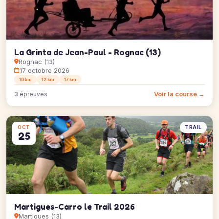
La Grinta de Jean-Paul - Rognac (13)
Rognac (13)
17 octobre 2026
10 km
12 km
17 km
Voir la course →
3 épreuves
TRAIL
OCT
25
Martigues-Carro le Trail 2026
Martigues (13)