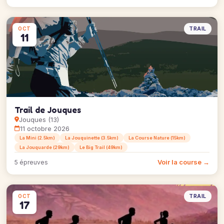
TRAIL
OCT
11
Trail de Jouques
Jouques (13)
11 octobre 2026
La Mini (2.5km)
La Jouquinette (3.5km)
La Course Nature (15km)
La Jouquarde (29km)
Le Big Trail (49km)
Voir la course →
5 épreuves
TRAIL
OCT
17