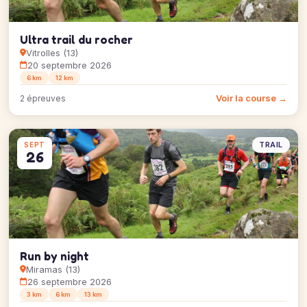
Ultra trail du rocher
Vitrolles (13)
20 septembre 2026
6 km
12 km
Voir la course →
2 épreuves
TRAIL
SEPT
26
Run by night
Miramas (13)
26 septembre 2026
3 km
6 km
13 km