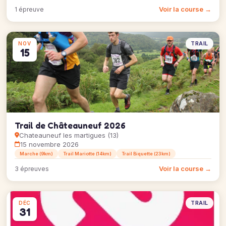
Voir la course →
1 épreuve
TRAIL
NOV
15
Trail de Châteauneuf 2026
Chateauneuf les martigues (13)
15 novembre 2026
Marche (9km)
Trail Mariotte (14km)
Trail Biquette (23km)
Voir la course →
3 épreuves
TRAIL
DÉC
31