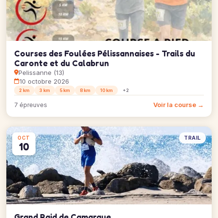
Courses des Foulées Pélissannaises - Trails du
Caronte et du Calabrun
Pelissanne (13)
10 octobre 2026
2 km
3 km
5 km
8 km
10 km
+2
Voir la course →
7 épreuves
TRAIL
OCT
10
Grand Raid de Camargue