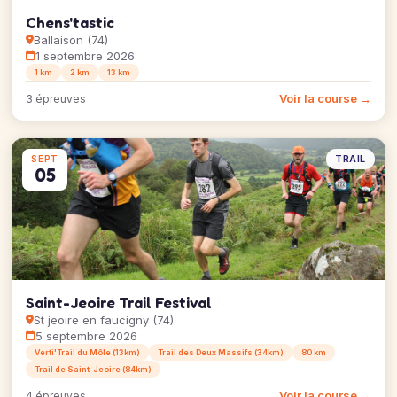
Chens'tastic
Ballaison (74)
1 septembre 2026
1 km
2 km
13 km
Voir la course →
3 épreuves
TRAIL
SEPT
05
Saint-Jeoire Trail Festival
St jeoire en faucigny (74)
5 septembre 2026
Verti'Trail du Môle (13km)
Trail des Deux Massifs (34km)
80 km
Trail de Saint-Jeoire (84km)
Voir la course →
4 épreuves