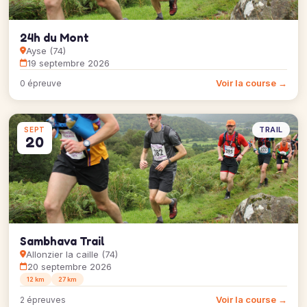
24h du Mont
Ayse (74)
19 septembre 2026
Voir la course →
0 épreuve
TRAIL
SEPT
20
Sambhava Trail
Allonzier la caille (74)
20 septembre 2026
12 km
27 km
Voir la course →
2 épreuves