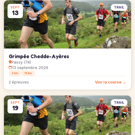
TRAIL
SEPT
13
Grimpée Chedde-Ayères
Passy (74)
13 septembre 2026
2 km
15 km
Voir la course →
2 épreuves
TRAIL
SEPT
19