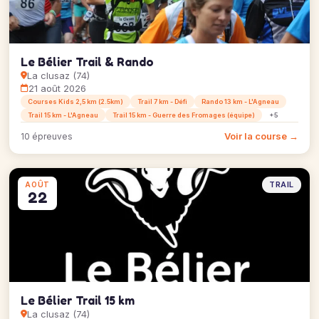
Le Bélier Trail & Rando
La clusaz (74)
21 août 2026
Courses Kids 2,5 km (2.5km)
Trail 7 km - Défi
Rando 13 km - L'Agneau
Trail 15 km - L'Agneau
Trail 15 km - Guerre des Fromages (équipe)
+5
Voir la course →
10 épreuves
TRAIL
AOÛT
22
Le Bélier Trail 15 km
La clusaz (74)