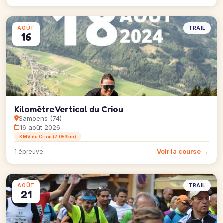
TRAIL
AOÛT
16
Kilomètre Vertical du Criou
Samoens (74)
16 août 2026
KMV du Criou (2.059km)
Voir la course →
1 épreuve
TRAIL
AOÛT
21