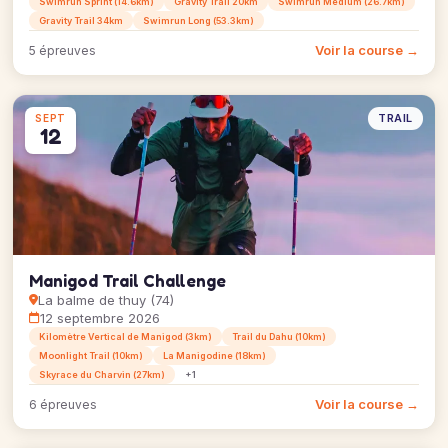
Swimrun Sprint (14.6km)
Gravity Trail 20km
Swimrun Medium (26.7km)
Gravity Trail 34km
Swimrun Long (53.3km)
Voir la course →
5 épreuves
TRAIL
SEPT
12
Manigod Trail Challenge
La balme de thuy (74)
12 septembre 2026
Kilomètre Vertical de Manigod (3km)
Trail du Dahu (10km)
Moonlight Trail (10km)
La Manigodine (18km)
Skyrace du Charvin (27km)
+1
Voir la course →
6 épreuves