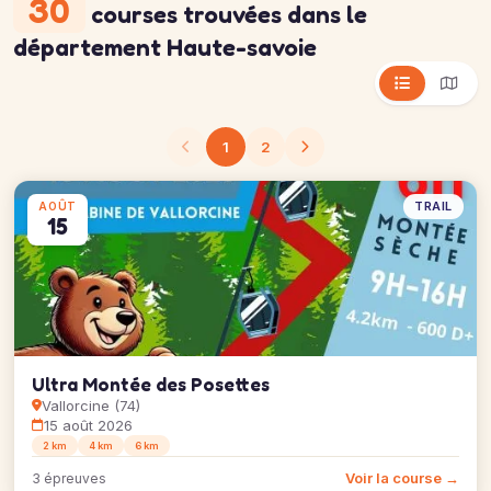
30
courses trouvées
dans le
département Haute-savoie
1
2
TRAIL
AOÛT
15
Ultra Montée des Posettes
Vallorcine (74)
15 août 2026
2 km
4 km
6 km
Voir la course →
3 épreuves