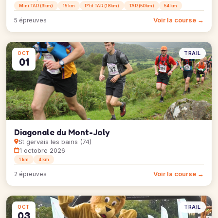
Mini TAR (9km)
15 km
P’tit TAR (18km)
TAR (50km)
54 km
Voir la course →
5 épreuves
TRAIL
OCT
01
Diagonale du Mont-Joly
St gervais les bains (74)
1 octobre 2026
1 km
4 km
Voir la course →
2 épreuves
TRAIL
OCT
03