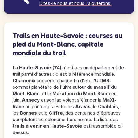
Dites-le nous et nous l'ajouterons.
Trails en Haute-Savoie : courses au
pied du Mont-Blanc, capitale
mondiale du trail
La
Haute-Savoie (74)
n'est pas un département de
trail parmi d'autres : c'est la référence mondiale.
Chamonix
accueille chaque fin d'été l'
UTMB
,
sommet planétaire de l'ultra autour du
massif du
Mont-Blanc
, et le
Marathon du Mont-Blanc
en
juin.
Annecy
et son lac voient s'élancer la
MaXi-
Race
au printemps. Entre les
Aravis
, le
Chablais
,
les
Bornes
et le
Giffre
, des centaines d'épreuves
complètent ce calendrier hors norme. La liste des
trails à venir en Haute-Savoie
est rassemblée ci-
dessus.