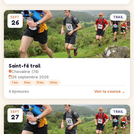
TRAIL
SEPT
26
Saint-fé trail
Chevaline (74)
26 septembre 2026
7 km
9 km
11 km
14 km
Voir la course →
4 épreuves
TRAIL
SEPT
27