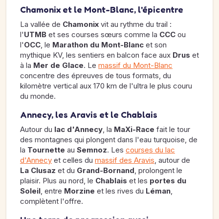
Chamonix et le Mont-Blanc, l'épicentre
La vallée de
Chamonix
vit au rythme du trail :
l'
UTMB
et ses courses sœurs comme la
CCC
ou
l'
OCC
, le
Marathon du Mont-Blanc
et son
mythique KV, les sentiers en balcon face aux
Drus
et
à la
Mer de Glace
. Le
massif du Mont-Blanc
concentre des épreuves de tous formats, du
kilomètre vertical aux 170 km de l'ultra le plus couru
du monde.
Annecy, les Aravis et le Chablais
Autour du
lac d'Annecy
, la
MaXi-Race
fait le tour
des montagnes qui plongent dans l'eau turquoise, de
la
Tournette
au
Semnoz
. Les
courses du lac
d'Annecy
et celles du
massif des Aravis
, autour de
La Clusaz
et du
Grand-Bornand
, prolongent le
plaisir. Plus au nord, le
Chablais
et les
portes du
Soleil
, entre
Morzine
et les rives du
Léman
,
complètent l'offre.