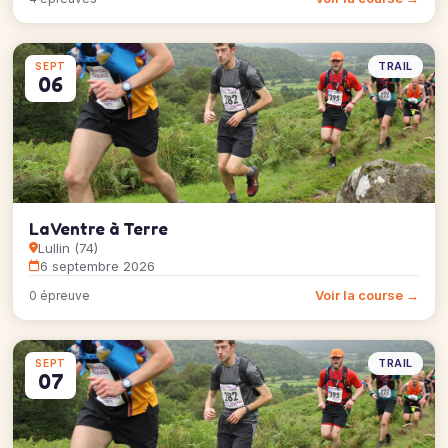
TRAIL
SEPT
06
La Ventre à Terre
Lullin (74)
6 septembre 2026
Voir la course →
0 épreuve
TRAIL
SEPT
07