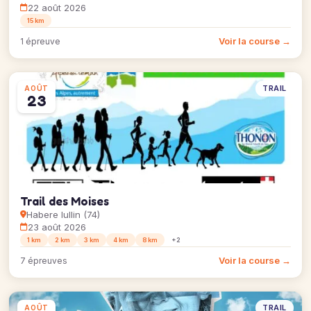
22 août 2026
15 km
Voir la course →
1 épreuve
TRAIL
AOÛT
23
Trail des Moises
Habere lullin (74)
23 août 2026
1 km
2 km
3 km
4 km
8 km
+2
Voir la course →
7 épreuves
TRAIL
AOÛT