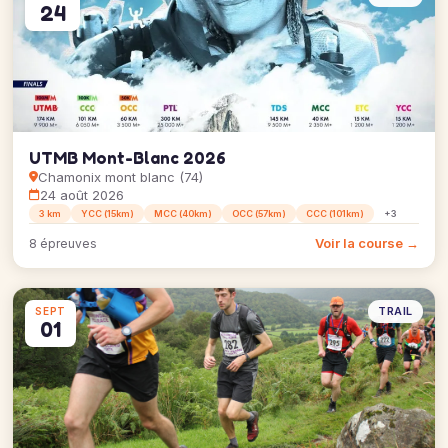
24
UTMB Mont-Blanc 2026
Chamonix mont blanc (74)
24 août 2026
3 km
YCC (15km)
MCC (40km)
OCC (57km)
CCC (101km)
+3
Voir la course →
8 épreuves
TRAIL
SEPT
01