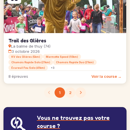
Trail des Glières
La balme de thuy (74)
3 octobre 2026
KV des Glières (5km)
Marmotte Speed (10km)
Chamois Rapide Solo (21km)
Chamois Rapide Duo (21km)
Écureuil Fou Solo (41km)
+3
Voir la course →
8 épreuves
1
2
Vous ne trouvez pas votre
course ?