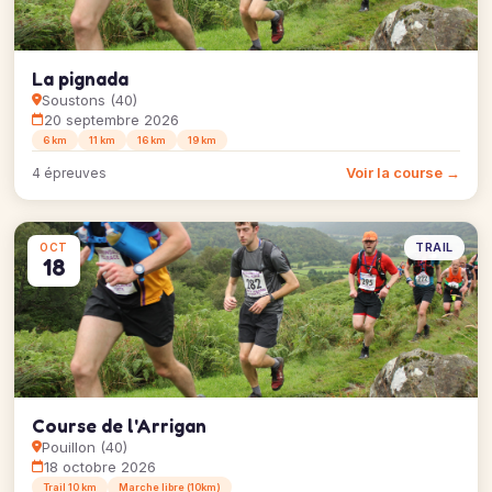
La pignada
Soustons (40)
20 septembre 2026
6 km
11 km
16 km
19 km
Voir la course →
4 épreuves
TRAIL
OCT
18
Course de l'Arrigan
Pouillon (40)
18 octobre 2026
Trail 10 km
Marche libre (10km)