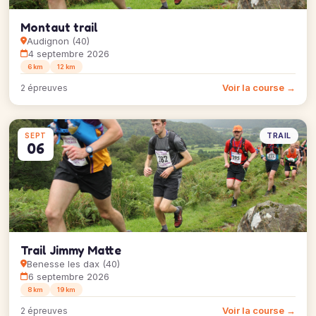
Montaut trail
Audignon (40)
4 septembre 2026
6 km
12 km
Voir la course →
2 épreuves
TRAIL
SEPT
06
Trail Jimmy Matte
Benesse les dax (40)
6 septembre 2026
8 km
19 km
Voir la course →
2 épreuves