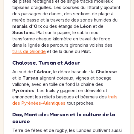
de pistes rectilignes et de single tracks moelleux
tapissés d'aiguilles. Les courses du littoral y ajoutent
des passages de dunes, des sections de plage à
marée basse et la traversée des zones humides du
marais d'Orx
ou des étangs de
Léon
et de
Soustons
. Plat sur le papier, le sable mou
transforme chaque kilomètre en travail de force,
dans la lignée des parcours girondins voisins des
trails de Gironde
et de la dune du Pilat.
Chalosse, Tursan et Adour
Au sud de l'
Adour
, le décor bascule : la
Chalosse
et le
Tursan
alignent coteaux, vignes et bocage
vallonné, avec en toile de fond la chaîne des
Pyrénées
. Les trails y gagnent en dénivelé et
annoncent les reliefs basques et béarnais des
trails
des Pyrénées-Atlantiques
tout proches.
Dax, Mont-de-Marsan et la culture de la
course
Terre de fêtes et de rugby, les Landes cultivent aussi