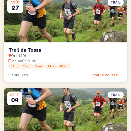
TRAIL
AOÛT
27
Trail de Tosse
Orx (40)
27 août 2026
1 km
2 km
3 km
9 km
10 km
Voir la course →
5 épreuves
TRAIL
SEPT
04