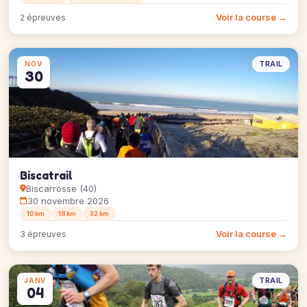
Voir la course →
2 épreuves
TRAIL
NOV
30
Biscatrail
Biscarrosse (40)
30 novembre 2026
10 km
18 km
32 km
Voir la course →
3 épreuves
TRAIL
JANV
04