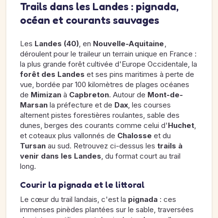
Trails dans les Landes : pignada,
océan et courants sauvages
Les
Landes (40)
, en
Nouvelle-Aquitaine
,
déroulent pour le traileur un terrain unique en France :
la plus grande forêt cultivée d'Europe Occidentale, la
forêt des Landes
et ses pins maritimes à perte de
vue, bordée par 100 kilomètres de plages océanes
de
Mimizan
à
Capbreton
. Autour de
Mont-de-
Marsan
la préfecture et de
Dax
, les courses
alternent pistes forestières roulantes, sable des
dunes, berges des courants comme celui d'
Huchet
,
et coteaux plus vallonnés de
Chalosse
et du
Tursan
au sud. Retrouvez ci-dessus les
trails à
venir dans les Landes
, du format court au trail
long.
Courir la pignada et le littoral
Le cœur du trail landais, c'est la
pignada
: ces
immenses pinèdes plantées sur le sable, traversées