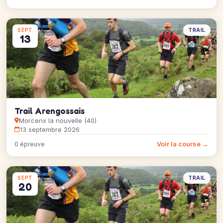
TRAIL
SEPT
13
Trail Arengossais
Morcenx la nouvelle (40)
13 septembre 2026
Voir la course →
0 épreuve
TRAIL
SEPT
20