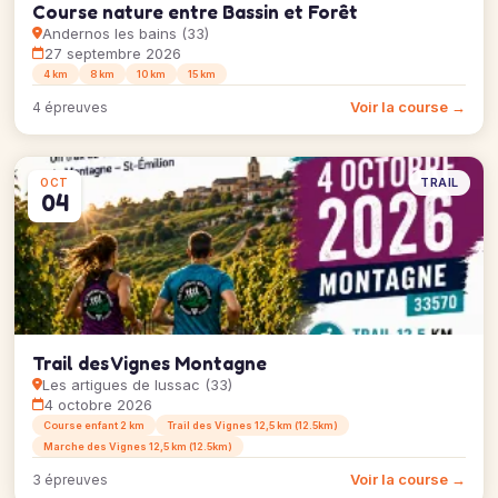
Course nature entre Bassin et Forêt
Andernos les bains (33)
27 septembre 2026
4 km
8 km
10 km
15 km
Voir la course →
4 épreuves
TRAIL
OCT
04
Trail des Vignes Montagne
Les artigues de lussac (33)
4 octobre 2026
Course enfant 2 km
Trail des Vignes 12,5 km (12.5km)
Marche des Vignes 12,5 km (12.5km)
Voir la course →
3 épreuves