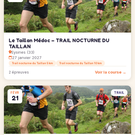
Le Taillan Médoc – TRAIL NOCTURNE DU
TAILLAN
Eysines (33)
27 janvier 2027
Trail nocturne du Taillan 5 km
Trail nocturne du Taillan 10 km
Voir la course →
2 épreuves
TRAIL
FÉVR
21