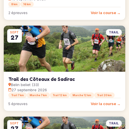
8 km
16 km
Voir la course →
2 épreuves
TRAIL
SEPT
27
Trail des Côteaux de Sadirac
Belin beliet (33)
27 septembre 2026
Trail 7 km
Marche 7 km
Trail 12 km
Marche 12 km
Trail 20 km
Voir la course →
5 épreuves
TRAIL
SEPT
27