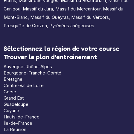
Écrins
,
Massif des Vosges
,
Massif du Beaufortain
,
Massif du
Canigou
,
Massif du Jura
,
Massif du Mercantour
,
Massif du
Mont-Blanc
,
Massif du Queyras
,
Massif du Vercors
,
Presqu'île de Crozon
,
Pyrénées ariégeoises
Sélectionnez la région de votre course
Trouver le plan d'entrainement
Auvergne-Rhône-Alpes
Bourgogne-Franche-Comté
Bretagne
Centre-Val de Loire
Corse
Grand Est
Guadeloupe
Guyane
Hauts-de-France
Île-de-France
La Réunion