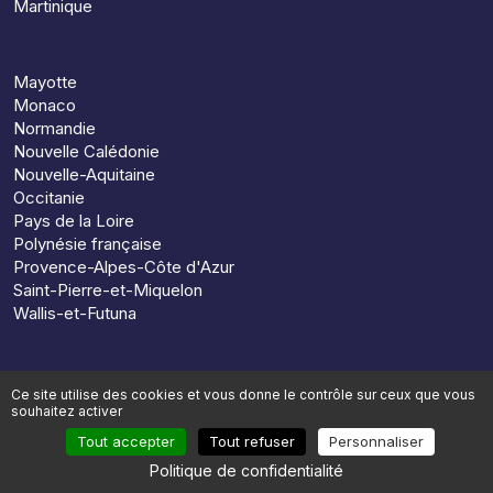
Martinique
Mayotte
Monaco
Normandie
Nouvelle Calédonie
Nouvelle-Aquitaine
Occitanie
Pays de la Loire
Polynésie française
Provence-Alpes-Côte d'Azur
Saint-Pierre-et-Miquelon
Wallis-et-Futuna
Ce site utilise des cookies et vous donne le contrôle sur ceux que vous
souhaitez activer
© 2026, Preparun. Tous droits réservés
Tout accepter
Tout refuser
Personnaliser
Mentions légales
Conditions générales de vente
Politique de confidentialité