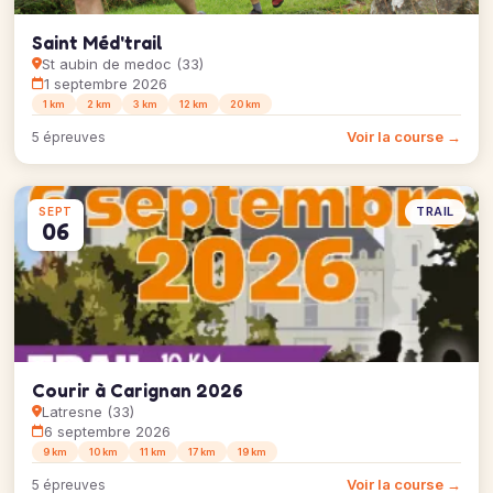
Saint Méd'trail
St aubin de medoc (33)
1 septembre 2026
1 km
2 km
3 km
12 km
20 km
Voir la course →
5 épreuves
TRAIL
SEPT
06
Courir à Carignan 2026
Latresne (33)
6 septembre 2026
9 km
10 km
11 km
17 km
19 km
Voir la course →
5 épreuves