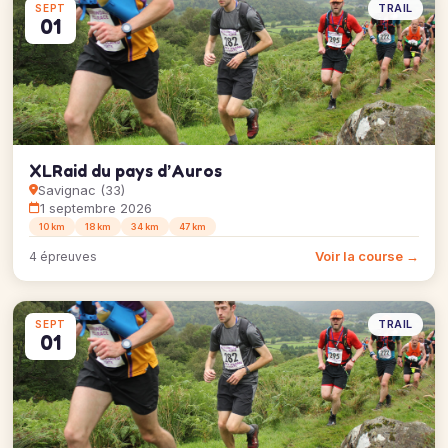
TRAIL
SEPT
01
XLRaid du pays d’Auros
Savignac (33)
1 septembre 2026
10 km
18 km
34 km
47 km
Voir la course →
4 épreuves
TRAIL
SEPT
01