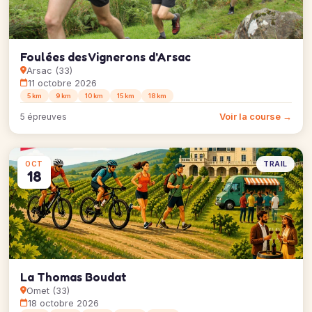
Foulées des Vignerons d'Arsac
Arsac (33)
11 octobre 2026
5 km
9 km
10 km
15 km
18 km
Voir la course →
5 épreuves
TRAIL
OCT
18
La Thomas Boudat
Omet (33)
18 octobre 2026