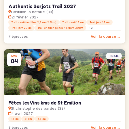
Authentic Barjots Trail 2027
Castillon la bataille (33)
21 février 2027
Trail neuit familles 2,5 km (2.5km)
Trail neuit 14 km
Trail jorn 14 km
Trail jorn 25 km
Trail challenge neuit et jorn 39 km
+2
Voir la course →
7 épreuves
TRAIL
AVR
04
Fêtes les Vins kms de St Emilion
St christophe des bardes (33)
4 avril 2027
12 km
21 km
42 km
Voir la course →
3 épreuves