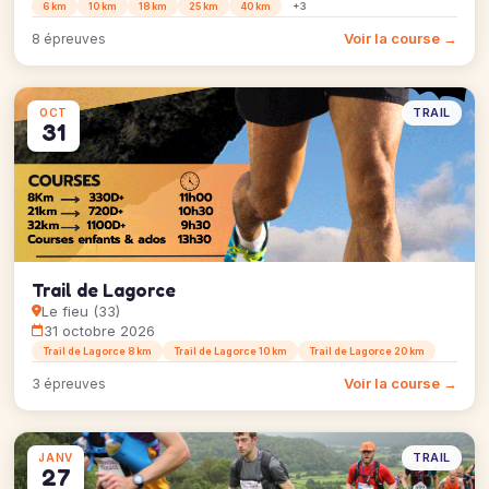
6 km
10 km
18 km
25 km
40 km
+3
Voir la course →
8 épreuves
TRAIL
OCT
31
Trail de Lagorce
Le fieu (33)
31 octobre 2026
Trail de Lagorce 8 km
Trail de Lagorce 10 km
Trail de Lagorce 20 km
Voir la course →
3 épreuves
TRAIL
JANV
27