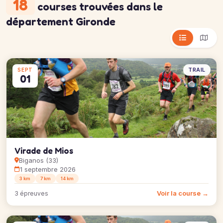
18
courses trouvées
dans le
département Gironde
TRAIL
SEPT
01
Virade de Mios
Biganos (33)
1 septembre 2026
3 km
7 km
14 km
Voir la course →
3 épreuves