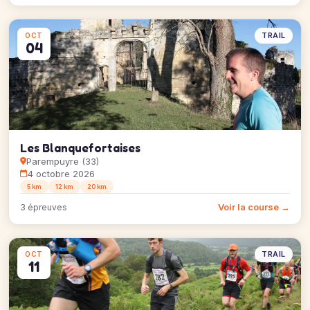
TRAIL
OCT
04
Les Blanquefortaises
Parempuyre (33)
4 octobre 2026
5 km
12 km
20 km
Voir la course →
3 épreuves
TRAIL
OCT
11