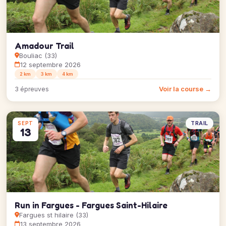
Amadour Trail
Bouliac (33)
12 septembre 2026
2 km
3 km
4 km
Voir la course →
3 épreuves
TRAIL
SEPT
13
Run in Fargues - Fargues Saint-Hilaire
Fargues st hilaire (33)
13 septembre 2026