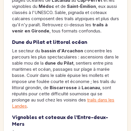
plages océanes de
Lacanau
au
Cap-Ferret
et les
vignobles du
Médoc
et de
Saint-Émilion
, eux aussi
classés à l'UNESCO. Sable, pignada et coteaux
calcaires composent des trails atypiques et plus durs
qu'il n'y paraît. Retrouvez ci-dessus les
trails à
venir en Gironde
, tous formats confondus.
Dune du Pilat et littoral océan
Le secteur du
bassin d'Arcachon
concentre les
parcours les plus spectaculaires : ascensions dans le
sable mou de la
dune du Pilat
, sentiers entre pins
maritimes et océan, passages sur plage à marée
basse. Courir dans le sable épuise les mollets et
impose une foulée courte et économe ; les trails du
littoral girondin, de
Biscarrosse
à
Lacanau
, sont
réputés pour cette difficulté sournoise qui se
prolonge au sud chez les voisins des
trails dans les
Landes
.
Vignobles et coteaux de l'Entre-deux-
Mers