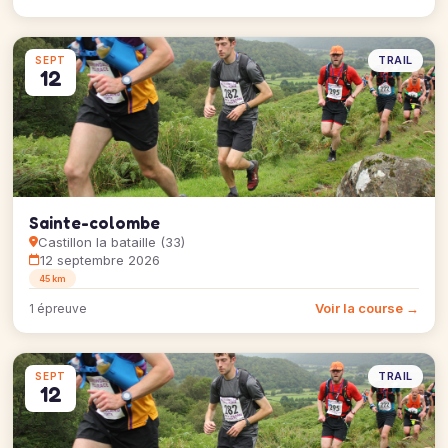
TRAIL
SEPT
12
Sainte-colombe
Castillon la bataille (33)
12 septembre 2026
45 km
Voir la course →
1 épreuve
TRAIL
SEPT
12