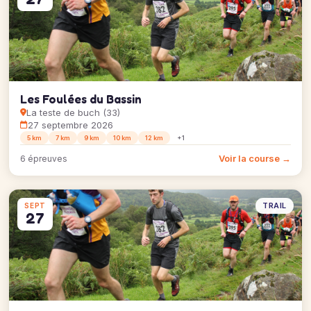
Les Foulées du Bassin
La teste de buch (33)
27 septembre 2026
5 km
7 km
9 km
10 km
12 km
+1
Voir la course →
6 épreuves
TRAIL
SEPT
27