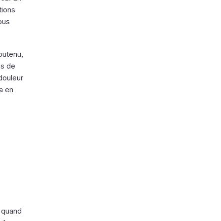
tions
ous
outenu,
as de
 douleur
ra en
, quand