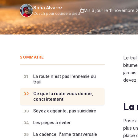
Sofia Alvarez
Mis à jour le 11 novembre 
Coach pour course à pied
SOMMAIRE
Le trai
bitume.
jamais
01
La route n'est pas l'ennemie du
devez 
trail
02
Ce que la route vous donne,
concrètement
La 
03
Soyez exigeante, pas suicidaire
Posez l
04
Les pièges à éviter
plus un
05
La cadence, l'arme transversale
place d