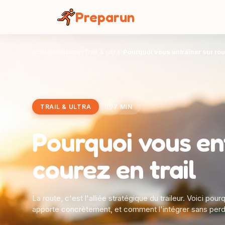
Panneau de gestion des cookies
Preparun
Accueil
Guides
Trail & ultra
Pourquoi vous entraîner sur rou
TRAIL & ULTRA
7 MIN
Pourquoi vous en
courez en trail
La route, c'est l'alliée stratégique du traileur. Voici pou
apporte concrètement, et comment l'intégrer sans per