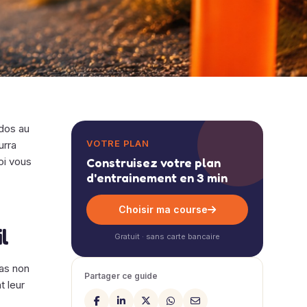
 dos au
VOTRE PLAN
urra
oi vous
Construisez votre plan
d'entrainement en 3 min
Choisir ma course
l
Gratuit · sans carte bancaire
pas non
Partager ce guide
t leur