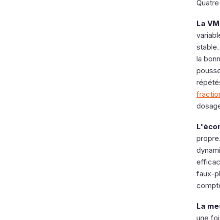
Quatre
La VM
variabl
stable.
la bonn
poussez
répété
fracti
dosage
L'éco
propre
dynami
efficac
faux-p
compt
La me
une foi