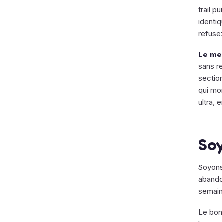
trail p
identi
refuse
Le men
sans r
section
qui mon
ultra, 
Soy
Soyons
abandon
semaine
Le bon