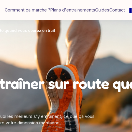
Comment ça marche ?
Plans d'entrainements
Guides
Contact
te quand vous courez en trail
traîner sur route q
rquoi les meilleurs s'y entraînent, ce que ça vous
dre votre dimension montagne.