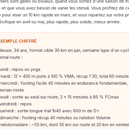
tiers sont gelés ou boueux, quand vous sortez d'une saison de tra
 et que vous avez besoin de varier les stimuli. Vous profitez de c
e pour viser un 10 km rapide en mars, et vous repartez sur votre p
pécifique en avril ou mai, plus rapide, plus solide, mieux armée.
XEMPLE CHIFFRÉ
ileuse, 34 ans, format cible 30 km en juin, semaine type d'un cyc
ernal route :
lundi : repos ou yoga
mardi : 12 × 400 m piste à 100 % VMA, récup 1'30, total 60 minut
mercredi : footing facile 45 minutes en endurance fondamentale,
terrain mixte
jeudi : sortie au seuil sur route, 2 × 15 minutes à 85 % FCmax
vendredi : repos
samedi : sortie longue trail 1h45 avec 600 m de D+
dimanche : footing récup 40 minutes ou natation Volume
hebdomadaire : ~55 km, dont 35 km sur route et 20 km en sentie