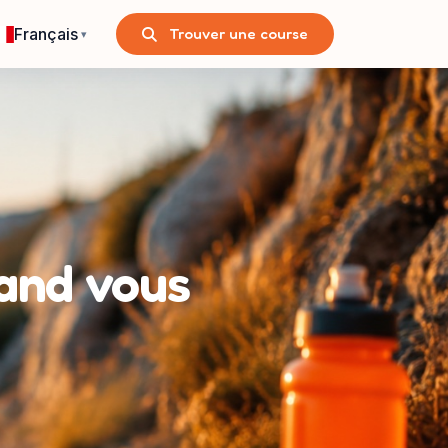
Français
Trouver une course
▾
uand vous