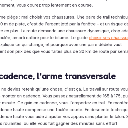
aînement, vous courez trop lentement en course.
me piège : mal choisir vos chaussures. Une paire de trail techniqu
0 m de piste, c'est de l'argent jeté par la fenêtre - et un risque d
re en plus. La route demande une chaussure dynamique, drop ad
oulée, amorti calibré pour le bitume. Le guide
choisir ses chaussu
xplique ce qui change, et pourquoi avoir une paire dédiée vaut
ent son prix dès que vous faites plus de 30 km de route par sema
cadence, l'arme transversale
 ne deviez retenir qu'une chose, c'est ça. Le travail sur route vo
à monter en cadence. Vous passez naturellement de 165 à 175, pu
r minute. Ce gain en cadence, vous l'emportez en trail. En montée
dence haute compense une foulée courte. En descente techniqu
ence haute vous aide à ajuster vos appuis sans planter le talon. S
s roulantes, où elle vous fait gagner des minutes sans effort