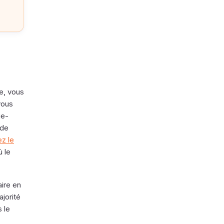
e, vous
vous
ie-
 de
ez le
 le
aire en
ajorité
 le