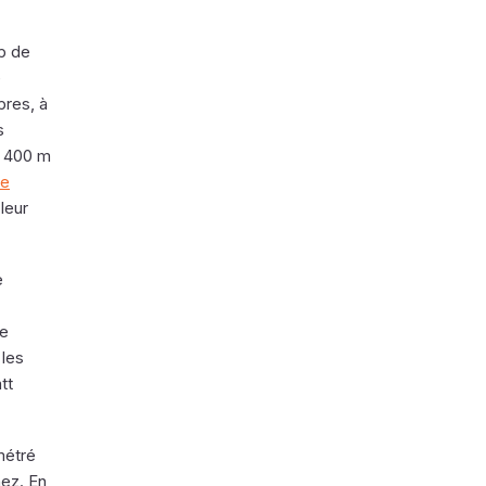
p de
e
pres, à
s
es 400 m
le
leur
e
te
 les
tt
métré
nez. En