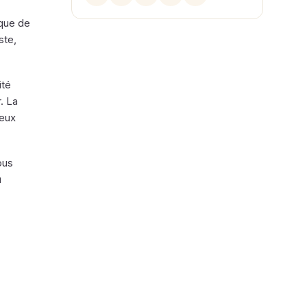
 que de
ste,
ité
. La
deux
ous
ù