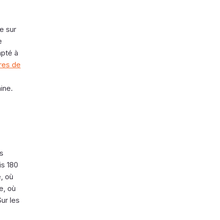
e sur
e
apté à
res de
ine.
us
is 180
, où
e, où
ur les