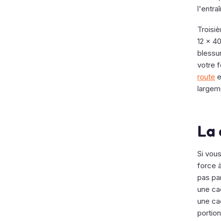
l'entr
Troisiè
12 × 40
blessu
votre f
route
e
largem
La 
Si vous
force 
pas pa
une ca
une cad
portion