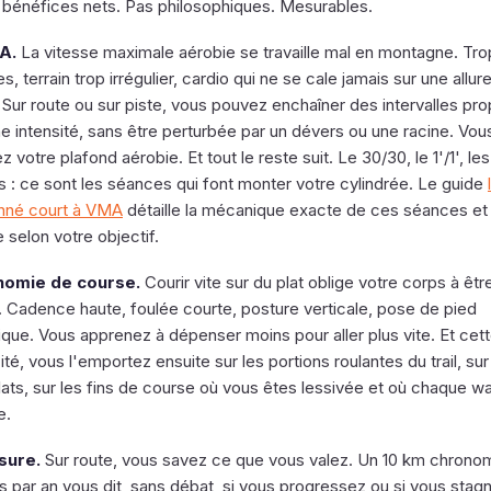
 bénéfices nets. Pas philosophiques. Mesurables.
A.
La vitesse maximale aérobie se travaille mal en montagne. Tro
es, terrain trop irrégulier, cardio qui ne se cale jamais sur une allur
 Sur route ou sur piste, vous pouvez enchaîner des intervalles pro
e intensité, sans être perturbée par un dévers ou une racine. Vou
 votre plafond aérobie. Et tout le reste suit. Le 30/30, le 1'/1', l
s : ce sont les séances qui font monter votre cylindrée. Le guide
onné court à VMA
détaille la mécanique exacte de ces séances et 
 selon votre objectif.
nomie de course.
Courir vite sur du plat oblige votre corps à êtr
. Cadence haute, foulée courte, posture verticale, pose de pied
que. Vous apprenez à dépenser moins pour aller plus vite. Et cet
ité, vous l'emportez ensuite sur les portions roulantes du trail, sur
lats, sur les fins de course où vous êtes lessivée et où chaque wa
e.
sure.
Sur route, vous savez ce que vous valez. Un 10 km chrono
s par an vous dit, sans débat, si vous progressez ou si vous stag