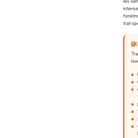
les sen
intense
fenêtr
trail s
E
Tra
hiv