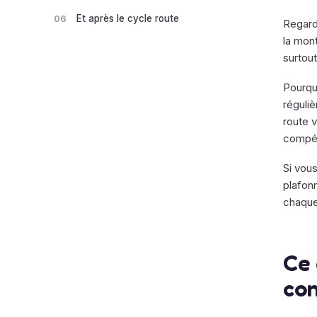
06
Et après le cycle route
Regarde
la mon
surtout
Pourquo
réguliè
route 
compét
Si vous
plafonn
chaque
Ce 
co