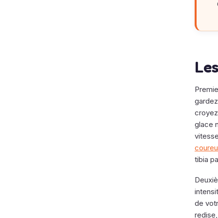
Les
Premie
gardez
croyez
glace 
vitess
coureu
tibia p
Deuxièm
intensi
de votr
redise,