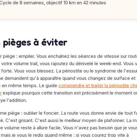
Cycle de 8 semaines, objectif 10 km en 42 minutes
 pièges à éviter
r piège : empiler. Vous enchaînez les séances de vitesse sur rout
 votre volume trail, vous rajoutez du dénivelé le week-end. Vous 
 forte. Vous vous blessez. La périostite ou le syndrome de l'essu
ne demandent qu'à apparaître quand vous changez de surface et
e en même temps. Le guide
comprendre et traiter la périostite ch
r
explique pourquoi cette transition est précisément le moment où
aye l'addition.
e piège : oublier le foncier. La route vous donne envie de tout f
té. C'est grisant. C'est aussi le meilleur moyen de plafonner. La m
e volume reste à allure facile. Vous n'avez pas besoin que je vous
 mais je vous le redis quand même : si vous courez trop vite à