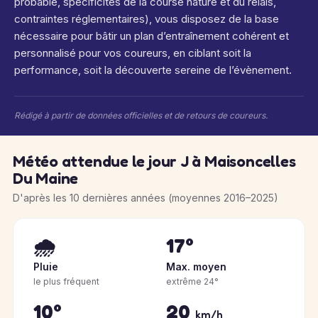
probable, spécificités de la course nature et du relais,
contraintes réglementaires), vous disposez de la base
nécessaire pour bâtir un plan d’entraînement cohérent et
personnalisé pour vos coureurs, en ciblant soit la
performance, soit la découverte sereine de l’évènement.
Rédigé à partir de données officielles et de retours de coureurs.
Météo attendue le jour J à Maisoncelles
Du Maine
D'après les 10 dernières années (moyennes 2016–2025)
🌧️
17°
Pluie
Max. moyen
le plus fréquent
extrême 24°
10°
20
km/h