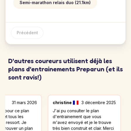
Semi-marathon relais duo (21.1km)
Précédent
D'autres coureurs utilisent déjà les
plans d'entrainements Preparun (et ils
sont ravis!)
1 mars 2026
christine
3 décembre 2025
Toufi
ce plan
J'ai pu consulter le plan
Merci p
s les
d'entrainement que vous
atteind
rt. Je
m'avez envoyé et je le trouve
er un plan
très bien construit et clair. Merci