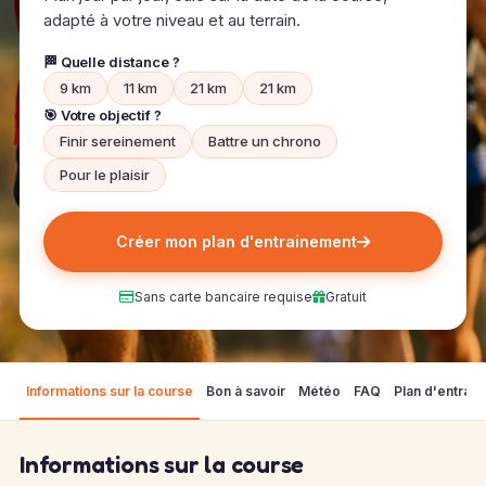
adapté à votre niveau et au terrain.
🏁 Quelle distance ?
9 km
11 km
21 km
21 km
🎯 Votre objectif ?
Finir sereinement
Battre un chrono
Pour le plaisir
Créer mon plan d'entrainement
Sans carte bancaire requise
Gratuit
Informations sur la course
Bon à savoir
Météo
FAQ
Plan d'entrai
Informations sur la course