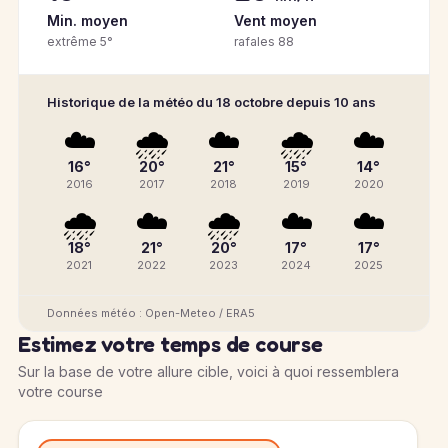
Min. moyen
Vent moyen
extrême 5°
rafales 88
Historique de la météo du 18 octobre depuis 10 ans
☁️
🌧️
☁️
🌧️
☁️
16°
20°
21°
15°
14°
2016
2017
2018
2019
2020
🌧️
☁️
🌧️
☁️
☁️
18°
21°
20°
17°
17°
2021
2022
2023
2024
2025
Données météo : Open-Meteo / ERA5
Estimez votre temps de course
Sur la base de votre allure cible, voici à quoi ressemblera
votre course