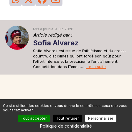
26
Séance
du 28 mai
Sortie recup
Une sortie recup de 30min pour se remettre en jambe après la
sortie longue d'avant hier.
30min à 6'15''/km
Mis à jour le 9 juin 2026
Article rédigé par :
Sofia Alvarez
Sofia Alvarez est issue de l’athlétisme et du cross-
country, disciplines qui ont forgé son goût pour
l’effort intense et la précision à l’entraînement.
Compétitrice dans l’âme,…...
lire la suite
Ces courses pourraient vous
Ce site utilise des cookies et vous donne le contrôle sur ceux que vous
intéresser
souhaitez activer
Tout accepter
Tout refuser
Personnaliser
Politique de confidentialité