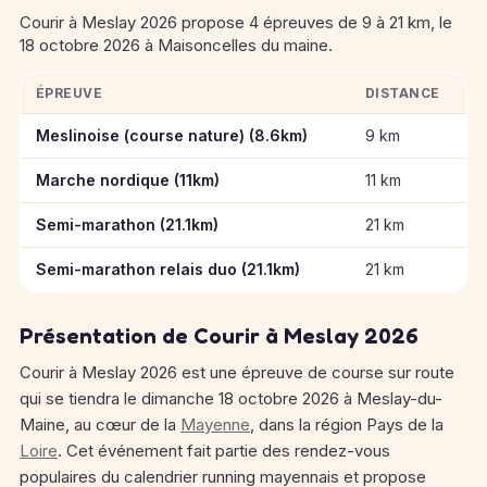
Courir à Meslay 2026 propose 4 épreuves de 9 à 21 km, le
18 octobre 2026 à Maisoncelles du maine.
ÉPREUVE
DISTANCE
Informations clés des épreuves de Courir à Meslay 2026
Meslinoise (course nature) (8.6km)
9 km
Marche nordique (11km)
11 km
Semi-marathon (21.1km)
21 km
Semi-marathon relais duo (21.1km)
21 km
Présentation de Courir à Meslay 2026
Courir à Meslay 2026 est une épreuve de course sur route
qui se tiendra le dimanche 18 octobre 2026 à Meslay-du-
Maine, au cœur de la
Mayenne
, dans la région Pays de la
Loire
.
Cet événement fait partie des rendez-vous
populaires du calendrier running mayennais et propose