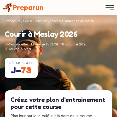
Panneau de gestion des cookies
Preparun
France
Pays de la Loire
Mayenne
Maisoncelles du maine
Courir à Meslay 2026
Maisoncelles du maine (53170)
18 octobre 2026
Course à pied
DÉPART DANS
J−
73
Créez votre plan d'entrainement
pour cette course
Plan jour par jour, calé sur la date de la course,