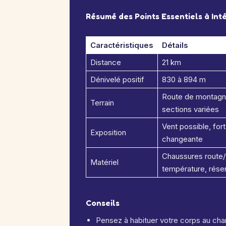
Résumé des Points Essentiels à Int
Caractéristiques
Détails
Distance
21 km
Dénivelé positif
830 à 894 m
Route de montagne
Terrain
sections variées
Vent possible, for
Exposition
changeante
Chaussures route/
Matériel
température, réser
Conseils
Pensez à habituer votre corps au cha