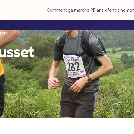
Comment ça marche ?
Plans d'entraineme
diois
usset