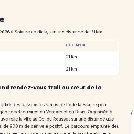
se
2026 à Solaure en diois, sur une distance de 21 km.
DISTANCE
du Rousset 2026
21 km
21 km
and rendez-vous trail au cœur de la
attire des passionnés venus de toute la France pour
ages spectaculaires du Vercors et du Diois. Organisée à
uve relie la ville au Col du Rousset sur une distance que
rès de 900 m de dénivelé positif. Le parcours emprunte des
es forestiers, panoramas à couper le souffle et points