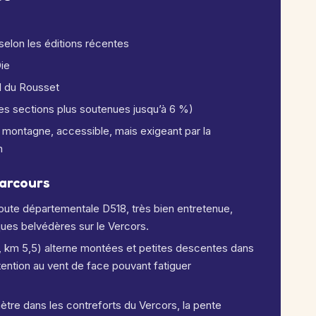
selon les éditions récentes
Die
ol du Rousset
es sections plus soutenues jusqu’à 6 %)
 montagne, accessible, mais exigeant par la
n
Parcours
 route départementale D518, très bien entretenue,
ques belvédères sur le Vercors.
, km 5,5) alterne montées et petites descentes dans
tention au vent de face pouvant fatiguer
ètre dans les contreforts du Vercors, la pente