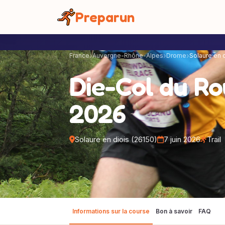
Panneau de gestion des cookies
Preparun
France
Auvergne-Rhône-Alpes
Drome
Solaure en 
Die-Col du Ro
2026
Solaure en diois (26150)
7 juin 2026
Trail
Informations sur la course
Bon à savoir
FAQ