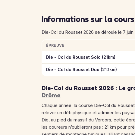
Informations sur la cour
Die-Col du Rousset 2026 se déroule le 7 juin 
ÉPREUVE
Informations clés des épreuves de Die-Col 
Die - Col du Rousset Solo (21km)
Die - Col du Rousset Duo (21.1km)
Die-Col du Rousset 2026 : Le gr
Drôme
Chaque année, la course Die-Col du Rousset 
relever un défi physique et admirer les pays
Die, au pied du massif du Vercors, cette épre
les coureurs n’oublieront pas : 21 km pour p
sentiers de montagne typiques, alliant passag