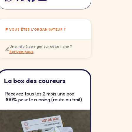
VOUS ÊTES L'ORGANISATEUR ?
Une info à corriger sur cette fiche ?
Écrivez-nous
La box des coureurs
Recevez tous les 2 mois une box
100% pour le running (route ou trail).