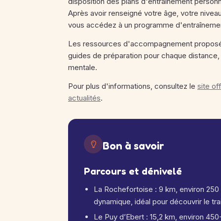
disposition des plans d'entraînement person
Après avoir renseigné votre âge, votre niveau
vous accédez à un programme d'entraînement
Les ressources d'accompagnement proposées
guides de préparation pour chaque distance, 
mentale.
Pour plus d'informations, consultez le
site o
actualités
.
Bon à savoir
Parcours et dénivelé
La Rochefortoise : 9 km, environ 250 
dynamique, idéal pour découvrir le tra
Le Puy d’Ebert : 15,2 km, environ 450