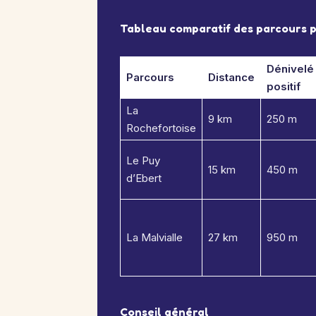
Tableau comparatif des parcours p
Dénivelé
Parcours
Distance
positif
La
9 km
250 m
Rochefortoise
Le Puy
15 km
450 m
d’Ebert
La Malvialle
27 km
950 m
Conseil général