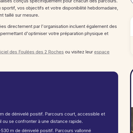
nalisés conçus spécifiquement pour chacun des parcours.
 sportif, vos objectifs et votre disponibilité hebdomadaire,
 taillé sur mesure.
 directement par l'organisation incluent également des
permettant d'optimiser votre préparation physique et
fficiel des Foulées des 2 Roches
ou visitez leur
espace
m de dénivelé positif. Parcours court, accessible et
il ou se confronter à une distance rapide.
-530 m de dénivelé positif. Parcours vallonné