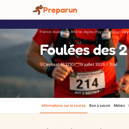
Panneau de gestion des cookies
Preparun
France
Auvergne-Rhône-Alpes
Puy-de-dome
Cey
Foulées des 
Ceyssat (63210)
19 juillet 2026
Trail
Informations sur la course
Bon à savoir
Météo