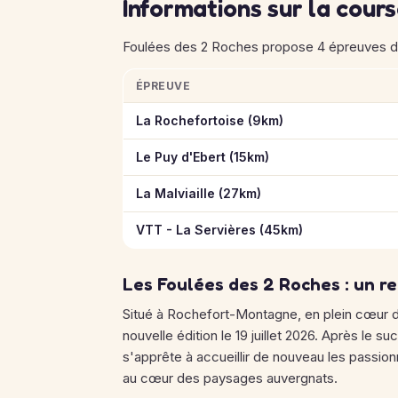
Informations sur la cour
Foulées des 2 Roches propose 4 épreuves de 9
ÉPREUVE
Informations clés des épreuves de Foulées 
La Rochefortoise (9km)
Le Puy d'Ebert (15km)
La Malviaille (27km)
VTT - La Servières (45km)
Les Foulées des 2 Roches : un 
Situé à Rochefort-Montagne, en plein cœur 
nouvelle édition le 19 juillet 2026. Après le 
s'apprête à accueillir de nouveau les passio
au cœur des paysages auvergnats.