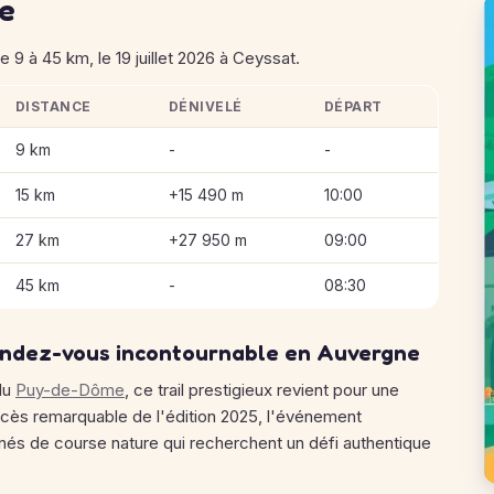
se
 à 45 km, le 19 juillet 2026 à Ceyssat.
DISTANCE
DÉNIVELÉ
DÉPART
des 2 Roches
9 km
-
-
15 km
+15 490 m
10:00
27 km
+27 950 m
09:00
45 km
-
08:30
rendez-vous incontournable en Auvergne
du
Puy-de-Dôme
, ce trail prestigieux revient pour une
succès remarquable de l'édition 2025, l'événement
nnés de course nature qui recherchent un défi authentique