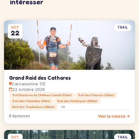
intéresser
TRAIL
OCT
22
Grand Raid des Cathares
Carcassonne (11)
22 octobre 2026
Trail Nocturne du Château Comtal (12km)
Trail des Patarins (25km)
Trail des Colombes (41km)
Trail des Hérétiques (63km)
Raid des Troubadours (85km)
+3
Voir la course →
8 épreuves
TRAIL
OCT