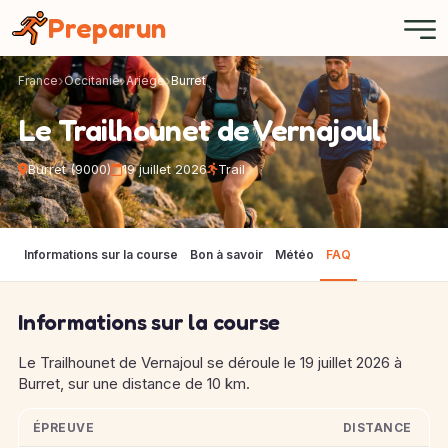
Panneau de gestion des cookies
Preparun
France
Occitanie
Ariege
Burret
Le Trailhounet de Vernajoul
Burret (9000)
19 juillet 2026
Trail
Informations sur la course
Bon à savoir
Météo
FAQ
Informations sur la course
Le Trailhounet de Vernajoul se déroule le 19 juillet 2026 à
Burret, sur une distance de 10 km.
ÉPREUVE
DISTANCE