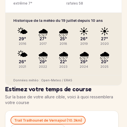
extrême 7°
rafales 58
Historique de la météo du 19 juillet depuis 10 ans
🌤️
🌧️
🌧️
☀️
☀️
29°
27°
25°
26°
27°
2016
2017
2018
2019
2020
🌤️
🌧️
🌧️
🌧️
🌧️
26°
29°
22°
29°
20°
2021
2022
2023
2024
2025
Données météo : Open-Meteo / ERA5
Estimez votre temps de course
Sur la base de votre allure cible, voici à quoi ressemblera
votre course
Trail Trailhounet de Vernajoul (10.3km)