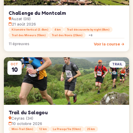
Challenge du Montcalm
Auzat (09)
21 août 2026
Kilomètre Vertical (3.4km)
4 km
Trail découverte by night (8km)
Trail des Mineurs (15km)
Trail des Novis (25km)
+6
Voir la course →
11 épreuves
TRAIL
OCT
10
Trail du Salagou
Ceyras (34)
10 octobre 2026
Mini-Trail (5km)
12 km
La Presqu'île (13km)
25 km