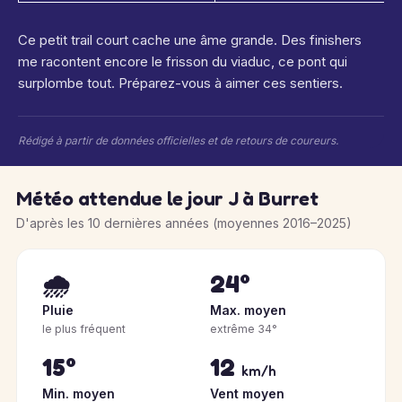
Ce petit trail court cache une âme grande. Des finishers
me racontent encore le frisson du viaduc, ce pont qui
surplombe tout. Préparez-vous à aimer ces sentiers.
Rédigé à partir de données officielles et de retours de coureurs.
Météo attendue le jour J à Burret
D'après les 10 dernières années (moyennes 2016–2025)
🌧️
24°
Pluie
Max. moyen
le plus fréquent
extrême 34°
15°
12
km/h
Min. moyen
Vent moyen