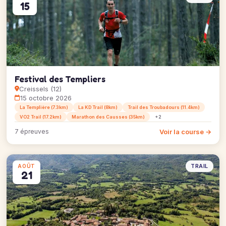
15
Festival des Templiers
Creissels (12)
15 octobre 2026
La Templière (7.3km)
La KD Trail (8km)
Trail des Troubadours (11.4km)
VO2 Trail (17.2km)
Marathon des Causses (35km)
+2
Voir la course →
7 épreuves
TRAIL
AOÛT
21