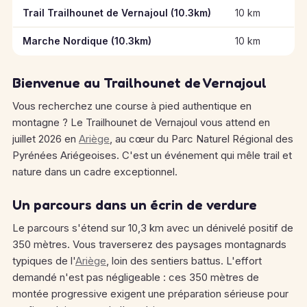
Informations clés des épreuves de Le Trailhounet de Vernajoul
Trail Trailhounet de Vernajoul (10.3km)
10 km
Marche Nordique (10.3km)
10 km
Bienvenue au Trailhounet de Vernajoul
Vous recherchez une course à pied authentique en
montagne ? Le Trailhounet de Vernajoul vous attend en
juillet 2026 en
Ariège
, au cœur du Parc Naturel Régional des
Pyrénées Ariégeoises. C'est un événement qui mêle trail et
nature dans un cadre exceptionnel.
Un parcours dans un écrin de verdure
Le parcours s'étend sur 10,3 km avec un dénivelé positif de
350 mètres. Vous traverserez des paysages montagnards
typiques de l'
Ariège
, loin des sentiers battus. L'effort
demandé n'est pas négligeable : ces 350 mètres de
montée progressive exigent une préparation sérieuse pour