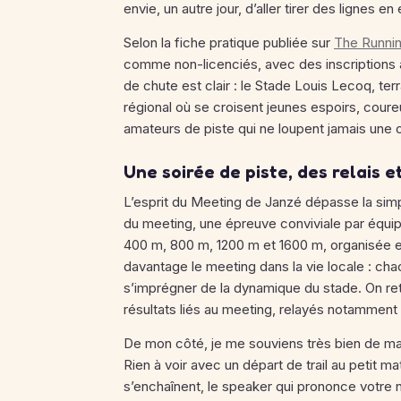
envie, un autre jour, d’aller tirer des lignes
Selon la fiche pratique publiée sur
The Runnin
comme non-licenciés, avec des inscriptions à
de chute est clair : le Stade Louis Lecoq, te
régional où se croisent jeunes espoirs, coure
amateurs de piste qui ne loupent jamais une 
Une soirée de piste, des relais
L’esprit du Meeting de Janzé dépasse la simp
du meeting, une épreuve conviviale par équi
400 m, 800 m, 1200 m et 1600 m, organisée en
davantage le meeting dans la vie locale : cha
s’imprégner de la dynamique du stade. On re
résultats liés au meeting, relayés notamment 
De mon côté, je me souviens très bien de ma
Rien à voir avec un départ de trail au petit mat
s’enchaînent, le speaker qui prononce votre 