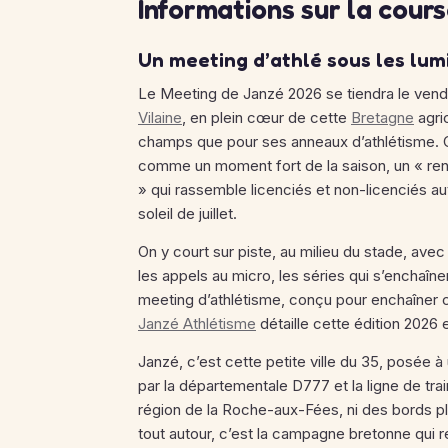
Informations sur la cour
Un meeting d’athlé sous les lum
Le Meeting de Janzé 2026 se tiendra le vendr
Vilaine
, en plein cœur de cette
Bretagne
agric
champs que pour ses anneaux d’athlétisme. C
comme un moment fort de la saison, un « ren
» qui rassemble licenciés et non-licenciés au
soleil de juillet.
On y court sur piste, au milieu du stade, ave
les appels au micro, les séries qui s’enchaîn
meeting d’athlétisme, conçu pour enchaîner 
Janzé Athlétisme
détaille cette édition 2026 e
Janzé, c’est cette petite ville du 35, posée 
par la départementale D777 et la ligne de train
région de la Roche-aux-Fées, ni des bords plu
tout autour, c’est la campagne bretonne qui r