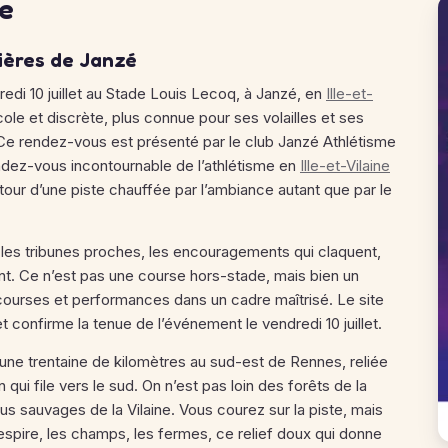
se
ières de Janzé
edi 10 juillet au Stade Louis Lecoq, à Janzé, en
Ille-et-
ole et discrète, plus connue pour ses volailles et ses
e rendez-vous est présenté par le club Janzé Athlétisme
dez-vous incontournable de l’athlétisme en
Ille-et-Vilaine
tour d’une piste chauffée par l’ambiance autant que par le
c les tribunes proches, les encouragements qui claquent,
ent. Ce n’est pas une course hors-stade, mais bien un
courses et performances dans un cadre maîtrisé. Le site
t confirme la tenue de l’événement le vendredi 10 juillet.
à une trentaine de kilomètres au sud-est de Rennes, reliée
 qui file vers le sud. On n’est pas loin des forêts de la
s sauvages de la Vilaine. Vous courez sur la piste, mais
espire, les champs, les fermes, ce relief doux qui donne