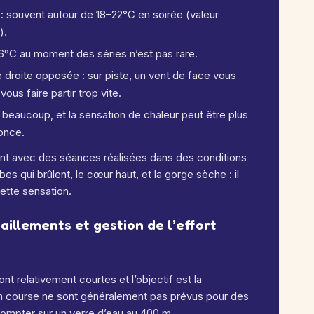
: souvent autour de 18–22°C en soirée (valeur
).
6°C au moment des séries n’est pas rare.
e droite opposée : sur piste, un vent de face vous
ous faire partir trop vite.
e beaucoup, et la sensation de chaleur peut être plus
once.
nt avec des séances réalisées dans des conditions
es qui brûlent, le cœur haut, et la gorge sèche : il
ette sensation.
aillements et gestion de l’effort
nt relativement courtes et l’objectif est la
en course ne sont généralement pas prévus pour des
mpter sur un verre d’eau au 400 m.