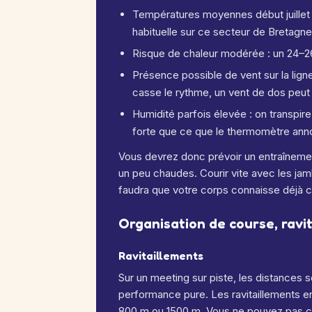
Températures moyennes début juillet 
habituelle sur ce secteur de Bretagne
Risque de chaleur modérée : un 24–2
Présence possible de vent sur la lign
casse le rythme, un vent de dos peut v
Humidité parfois élevée : on transpir
forte que ce que le thermomètre ann
Vous devrez donc prévoir un entraîneme
un peu chaudes. Courir vite avec les jamb
faudra que votre corps connaisse déjà c
Organisation de course, ravit
Ravitaillements
Sur un meeting sur piste, les distances so
performance pure. Les ravitaillements 
800 m ou 1500 m. Vous ne pouvez pas co