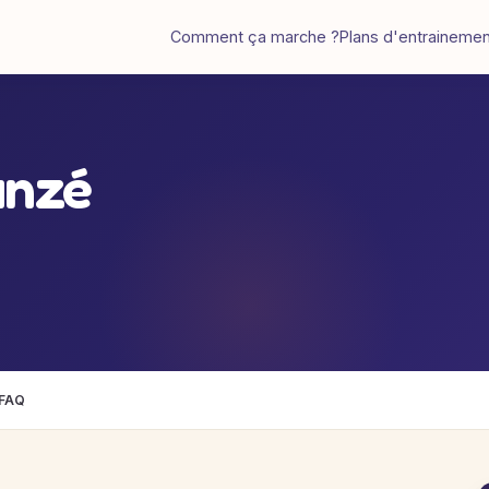
Comment ça marche ?
Plans d'entraineme
anzé
FAQ