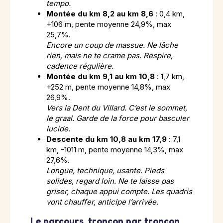
tempo.
Montée du km 8,2 au km 8,6
: 0,4 km,
+106 m, pente moyenne 24,9%, max
25,7%.
Encore un coup de massue. Ne lâche
rien, mais ne te crame pas. Respire,
cadence régulière.
Montée du km 9,1 au km 10,8
: 1,7 km,
+252 m, pente moyenne 14,8%, max
26,9%.
Vers la Dent du Villard. C’est le sommet,
le graal. Garde de la force pour basculer
lucide.
Descente du km 10,8 au km 17,9
: 7,1
km, -1011 m, pente moyenne 14,3%, max
27,6%.
Longue, technique, usante. Pieds
solides, regard loin. Ne te laisse pas
griser, chaque appui compte. Les quadris
vont chauffer, anticipe l’arrivée.
Le parcours, tronçon par tronçon