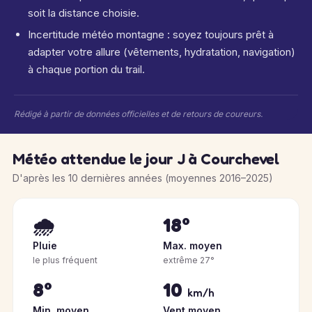
soit la distance choisie.
Incertitude météo montagne : soyez toujours prêt à
adapter votre allure (vêtements, hydratation, navigation)
à chaque portion du trail.
Rédigé à partir de données officielles et de retours de coureurs.
Météo attendue le jour J à Courchevel
D'après les 10 dernières années (moyennes 2016–2025)
🌧️
18°
Pluie
Max. moyen
le plus fréquent
extrême 27°
8°
10
km/h
Min. moyen
Vent moyen