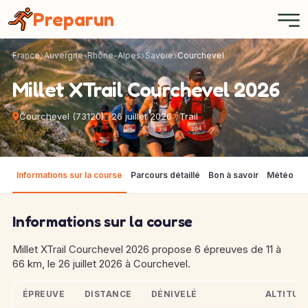
Panneau de gestion des cookies
Preparun
France
Auvergne-Rhône-Alpes
Savoie
Courchevel
Millet XTrail Courchevel 2026
Courchevel (73120)
26 juillet 2026
Trail
Informations sur la course
Parcours détaillé
Bon à savoir
Météo
F
Informations sur la course
Millet XTrail Courchevel 2026 propose 6 épreuves de 11 à
66 km, le 26 juillet 2026 à Courchevel.
ÉPREUVE
DISTANCE
DÉNIVELÉ
ALTITUD