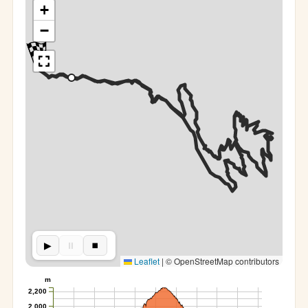
+
−
▶︎
⏸︎
⏹︎
Leaflet
|
© OpenStreetMap contributors
m
2,200
2,000