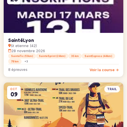
SaintéLyon
St etienne (42)
28 novembre 2026
SaintéTic (13km)
SaintéSprint (24km)
35 km
SaintExpress (44km)
78 km
+3
Voir la course →
8 épreuves
TRAIL
OCT
09