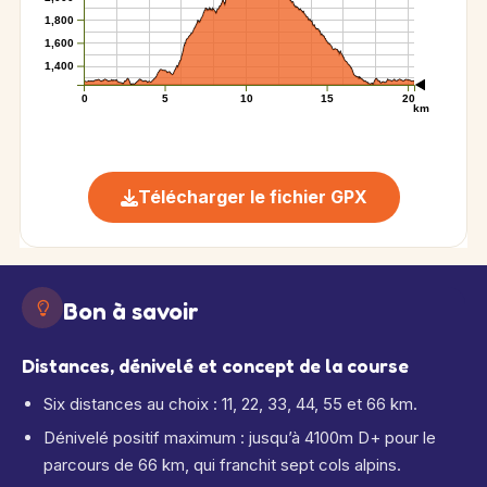
1,800
1,600
1,400
0
5
10
15
20
km
Télécharger le fichier GPX
Bon à savoir
Distances, dénivelé et concept de la course
Six distances au choix : 11, 22, 33, 44, 55 et 66 km.
Dénivelé positif maximum : jusqu’à 4100m D+ pour le
parcours de 66 km, qui franchit sept cols alpins.