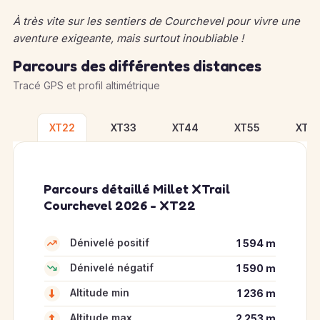
À très vite sur les sentiers de Courchevel pour vivre une
aventure exigeante, mais surtout inoubliable !
Parcours des différentes distances
Tracé GPS et profil altimétrique
XT22
XT33
XT44
XT55
XT6
Parcours détaillé Millet XTrail
Courchevel 2026 - XT22
Dénivelé positif
1 594 m
Dénivelé négatif
1 590 m
Altitude min
1 236 m
Altitude max
2 253 m