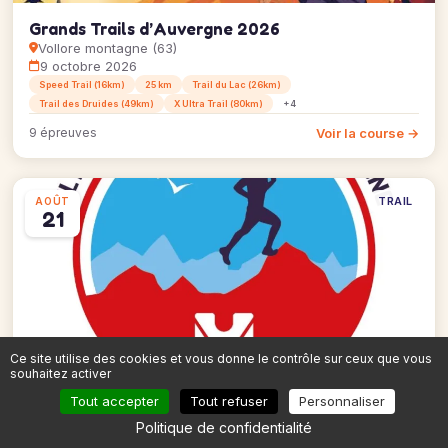
Grands Trails d’Auvergne 2026
Vollore montagne (63)
9 octobre 2026
Speed Trail (16km)
25 km
Trail du Lac (26km)
Trail des Druides (49km)
X Ultra Trail (80km)
+4
Voir la course →
9 épreuves
TRAIL
AOÛT
21
Ce site utilise des cookies et vous donne le contrôle sur ceux que vous
L'Échappée Belle
souhaitez activer
Cholonge (38)
21 août 2026
Tout accepter
Tout refuser
Personnaliser
3 km
Skyrace du Rocher Blanc (21km)
Politique de confidentialité
Isère Belledonne Maratrail (42km)
Trail le Parcours des Crêtes (62km)