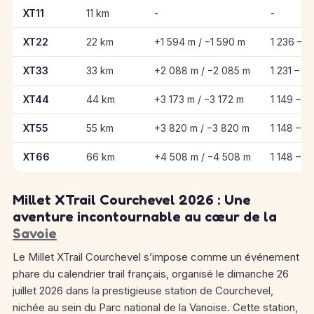
Informations clés des épreuves de Millet XTrail Courchevel 20
XT11
11 km
-
-
XT22
22 km
+1 594 m / −1 590 m
1 236 – 2
XT33
33 km
+2 088 m / −2 085 m
1 231 – 2
XT44
44 km
+3 173 m / −3 172 m
1 149 – 2
XT55
55 km
+3 820 m / −3 820 m
1 148 – 2
XT66
66 km
+4 508 m / −4 508 m
1 148 – 2
Millet XTrail Courchevel 2026 : Une
aventure incontournable au cœur de la
Savoie
Le Millet XTrail Courchevel s’impose comme un événement
phare du calendrier trail français, organisé le dimanche 26
juillet 2026 dans la prestigieuse station de Courchevel,
nichée au sein du Parc national de la Vanoise. Cette station,