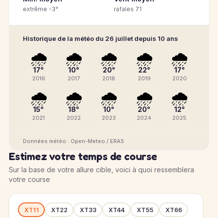
extrême -3°
rafales 71
Historique de la météo du 26 juillet depuis 10 ans
🌧️
🌧️
🌧️
🌧️
🌧️
17°
10°
20°
22°
17°
2016
2017
2018
2019
2020
🌧️
🌧️
🌧️
🌧️
🌧️
15°
18°
10°
20°
12°
2021
2022
2023
2024
2025
Données météo : Open-Meteo / ERA5
Estimez votre temps de course
Sur la base de votre allure cible, voici à quoi ressemblera
votre course
XT11
XT22
XT33
XT44
XT55
XT66