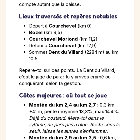
compte autant que la caisse.
Lieux traversés et repères notables
Départ à
Courchevel
(km 0)
Bozel
(km 9,5)
Courchevel Moriond
(km 11,2)
Retour à
Courchevel
(km 12,9)
Sommet
Dent du Villard
(2284 m) au km
10,5
Repère-toi sur ces points. La Dent du Villard,
c’est le juge de paix : tu y arrives cramé ou
conquérant, selon ta gestion.
Côtes majeures : où tout se joue
Montée du km 2,4 au km 2,7
: 0,3 km,
+41 m, pente moyenne 13,3%, max 14,4%.
Déjà du costaud. Mets-toi dans le
rythme, ne pars pas à bloc. Reste sous le
seuil, laisse les autres s’enflammer.
Montée du km 2,9 au km 3,5
: 0,6 km,