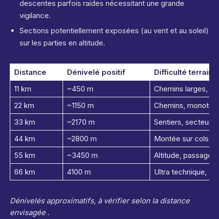
descentes parfois raides nécessitant une grande
vigilance.
Sections potentiellement exposées (au vent et au soleil)
sur les parties en altitude.
Distance
Dénivelé positif
Difficulté terrain
11 km
~450 m
Chemins larges, se
22 km
~1150 m
Chemins, monotrac
33 km
~2170 m
Sentiers, secteurs
44 km
~2800 m
Montée sur cols, pi
55 km
~3450 m
Altitude, passages
66 km
4100 m
Ultra technique, 7 c
Dénivelés approximatifs, à vérifier selon la distance
envisagée
.