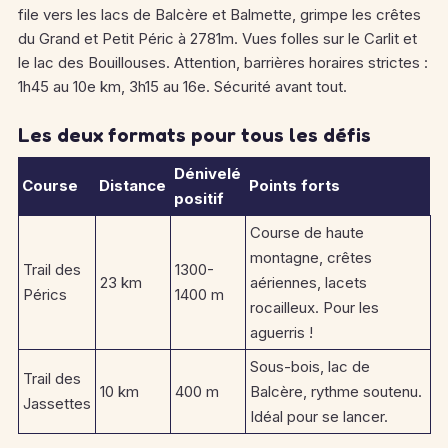
file vers les lacs de Balcère et Balmette, grimpe les crêtes
du Grand et Petit Péric à 2781m. Vues folles sur le Carlit et
le lac des Bouillouses. Attention, barrières horaires strictes :
1h45 au 10e km, 3h15 au 16e. Sécurité avant tout.
Les deux formats pour tous les défis
Dénivelé
Course
Distance
Points forts
positif
Course de haute
montagne, crêtes
Trail des
1300-
23 km
aériennes, lacets
Pérics
1400 m
rocailleux. Pour les
aguerris !
Sous-bois, lac de
Trail des
10 km
400 m
Balcère, rythme soutenu.
Jassettes
Idéal pour se lancer.