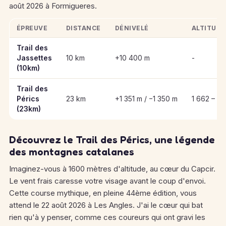
août 2026 à Formigueres.
ÉPREUVE
DISTANCE
DÉNIVELÉ
ALTITUDE
Informations clés des épreuves de Trail des Pérics
Trail des
Jassettes
10 km
+10 400 m
-
(10km)
Trail des
Pérics
23 km
+1 351 m / −1 350 m
1 662 – 2
(23km)
Découvrez le Trail des Pérics, une légende
des montagnes catalanes
Imaginez-vous à 1600 mètres d'altitude, au cœur du Capcir.
Le vent frais caresse votre visage avant le coup d'envoi.
Cette course mythique, en pleine 44ème édition, vous
attend le 22 août 2026 à Les Angles. J'ai le cœur qui bat
rien qu'à y penser, comme ces coureurs qui ont gravi les