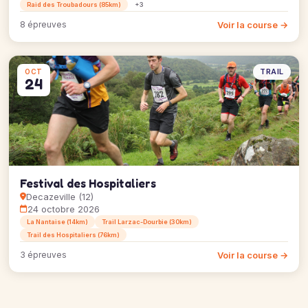
Raid des Troubadours (85km)
+3
Voir la course →
8 épreuves
TRAIL
OCT
24
Festival des Hospitaliers
Decazeville (12)
24 octobre 2026
La Nantaise (14km)
Trail Larzac-Dourbie (30km)
Trail des Hospitaliers (76km)
Voir la course →
3 épreuves