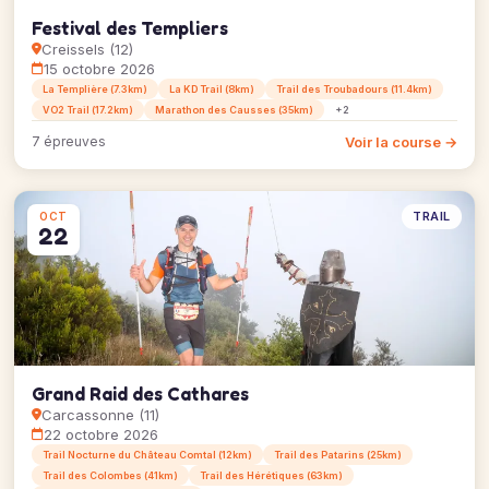
Festival des Templiers
Creissels (12)
15 octobre 2026
La Templière (7.3km)
La KD Trail (8km)
Trail des Troubadours (11.4km)
VO2 Trail (17.2km)
Marathon des Causses (35km)
+2
Voir la course →
7 épreuves
TRAIL
OCT
22
Grand Raid des Cathares
Carcassonne (11)
22 octobre 2026
Trail Nocturne du Château Comtal (12km)
Trail des Patarins (25km)
Trail des Colombes (41km)
Trail des Hérétiques (63km)