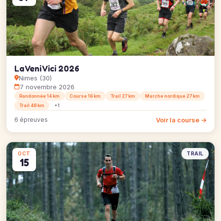
La Veni Vici 2026
Nimes (30)
7 novembre 2026
Randonnée 14 km
Course 16 km
Trail 27 km
Marche nordique 27 km
Trail 48 km
+1
Voir la course →
6 épreuves
TRAIL
OCT
15