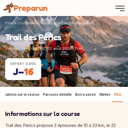
Panneau de gestion des cookies
Preparun
France
Occitanie
Pyrenees-orientales
Formigueres
Trail des Pérics
Formigueres (66210)
22 août 2026
Trail
DÉPART DANS
J−
16
formations sur la course
Parcours détaillé
Bon à savoir
Météo
FAQ
Informations sur la course
Trail des Pérics propose 2 épreuves de 10 à 23 km, le 22