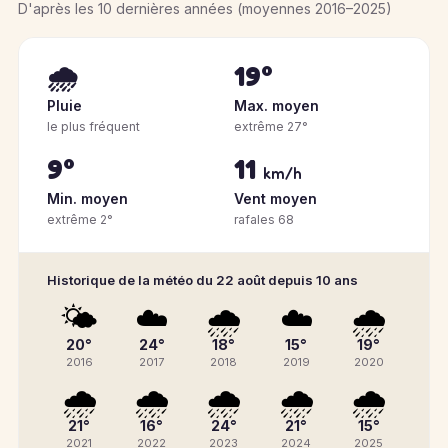
D'après les 10 dernières années (moyennes 2016–2025)
🌧️
19°
Pluie
Max. moyen
le plus fréquent
extrême 27°
9°
11
km/h
Min. moyen
Vent moyen
extrême 2°
rafales 68
Historique de la météo du 22 août depuis 10 ans
🌤️
☁️
🌧️
☁️
🌧️
20°
24°
18°
15°
19°
2016
2017
2018
2019
2020
🌧️
🌧️
🌧️
🌧️
🌧️
21°
16°
24°
21°
15°
2021
2022
2023
2024
2025