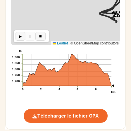
▶︎
⏸︎
⏹︎
Leaflet
|
© OpenStreetMap contributors
m
1,900
1,850
1,800
1,750
1,700
0
2
4
6
8
km
Télécharger le fichier GPX