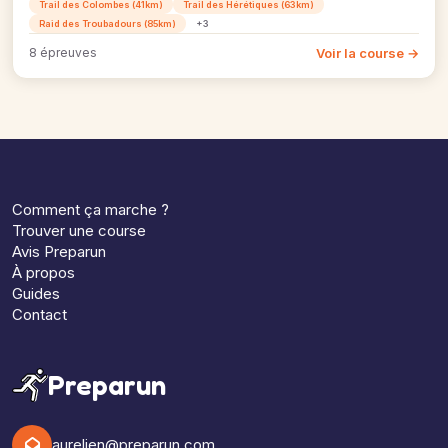
Trail des Colombes (41km)
Trail des Hérétiques (63km)
Raid des Troubadours (85km)
+3
Voir la course →
8 épreuves
Comment ça marche ?
Trouver une course
Avis Preparun
À propos
Guides
Contact
Preparun
aurelien@preparun.com