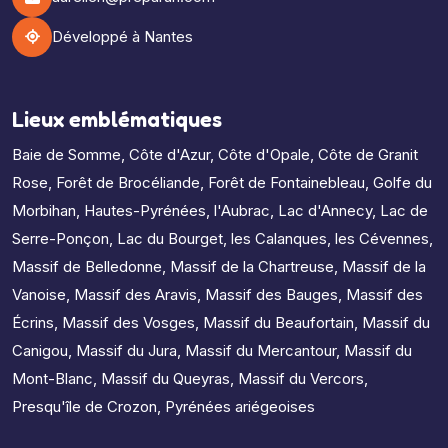
Développé à Nantes
Lieux emblématiques
Baie de Somme
,
Côte d'Azur
,
Côte d'Opale
,
Côte de Granit
Rose
,
Forêt de Brocéliande
,
Forêt de Fontainebleau
,
Golfe du
Morbihan
,
Hautes-Pyrénées
,
l'Aubrac
,
Lac d'Annecy
,
Lac de
Serre-Ponçon
,
Lac du Bourget
,
les Calanques
,
les Cévennes
,
Massif de Belledonne
,
Massif de la Chartreuse
,
Massif de la
Vanoise
,
Massif des Aravis
,
Massif des Bauges
,
Massif des
Écrins
,
Massif des Vosges
,
Massif du Beaufortain
,
Massif du
Canigou
,
Massif du Jura
,
Massif du Mercantour
,
Massif du
Mont-Blanc
,
Massif du Queyras
,
Massif du Vercors
,
Presqu'île de Crozon
,
Pyrénées ariégeoises