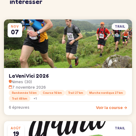
intéresser
TRAIL
NOV
07
La Veni Vici 2026
Nimes (30)
7 novembre 2026
Randonnée 14 km
Course 16 km
Trail 27 km
Marche nordique 27 km
Trail 48 km
+1
Voir la course →
6 épreuves
TRAIL
AOÛT
19