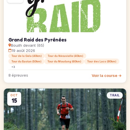
Grand Raid des Pyrénées
Bouilh devant (65)
19 août 2026
Tour de la Gela (40km)
Tour du Néouvielle (40km)
Tour du Bastan (50km)
Tour du Moudang (60km)
Tour des Lacs (80km)
+3
Voir la course →
8 épreuves
TRAIL
OCT
15