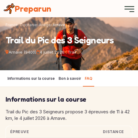
Panneau de gestion des cookies
Preparun
France
Occitanie
Ariege
Arnave
Trail du Pic des 3 Seigneurs
Arnave (9400)
4 juillet 2026
Trail
Informations sur la course
Bon à savoir
FAQ
Informations sur la course
Trail du Pic des 3 Seigneurs propose 3 épreuves de 11 à 42
km, le 4 juillet 2026 à Arnave.
ÉPREUVE
DISTANCE