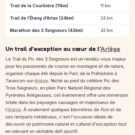
Informations clés des épreuves de Trail du Pic des 3 Seigneur
Trail de la Courbière (11km)
11 km
Trail de l'Étang d'Artax (24km)
24 km
Marathon des 3 Seigneurs (42km)
42 km
Un trail d'exception au cœur de l'
Ariège
Le Trail du Pic des 3 Seigneurs est un rendez-vous majeur
pour les passionnés de course en montagne et de nature,
organisé chaque été depuis le Parc de la Préhistoire à
Tarascon-sur-
Ariège
. Niché au pied du célèbre Pic des
Trois Seigneurs, en plein Parc Naturel Régional des
Pyrénées Ariégeoises, cet événement offre une immersion
totale dans les paysages sauvages et majestueux de
l'
Ariège
. À seulement quelques kilomètres de
Foix
et de
ses remparts médiévaux, c'est l'occasion idéale de
découvrir un patrimoine naturel et culturel d'exception tout
en relevant un véritable défi sportif.