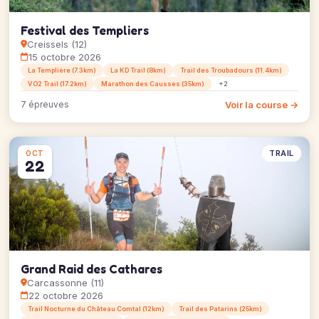
Festival des Templiers
Creissels (12)
15 octobre 2026
La Templière (7.3km)
La KD Trail (8km)
Trail des Troubadours (11.4km)
VO2 Trail (17.2km)
Marathon des Causses (35km)
+2
Voir la course →
7 épreuves
TRAIL
OCT
22
Grand Raid des Cathares
Carcassonne (11)
22 octobre 2026
Trail Nocturne du Château Comtal (12km)
Trail des Patarins (25km)