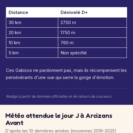
Distance
Dénivelé D+
S
30 km
2750 m
S
20 km
1750 m
M
10 km
760 m
M
5 km
Non spécifié
In
Ces Gabizos ne pardonnent pas, mais ils récompensent les
persévérants d'une vue qui serre la gorge d'émotion.
Rédigé à partir de données officielles et de retours de coureurs.
Météo attendue le jour J à Arcizans
Avant
D'après les 10 dernières années (moyennes 2016–2025)