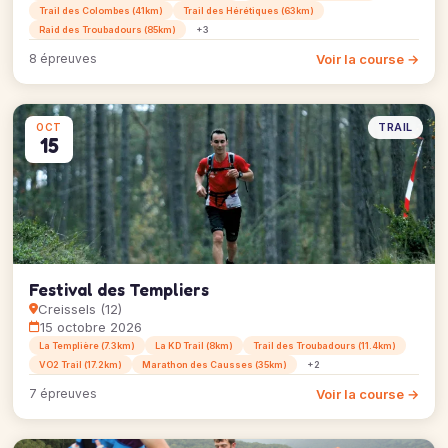
Trail des Colombes (41km)
Trail des Hérétiques (63km)
Raid des Troubadours (85km)
+3
Voir la course →
8 épreuves
TRAIL
OCT
15
Festival des Templiers
Creissels (12)
15 octobre 2026
La Templière (7.3km)
La KD Trail (8km)
Trail des Troubadours (11.4km)
VO2 Trail (17.2km)
Marathon des Causses (35km)
+2
Voir la course →
7 épreuves