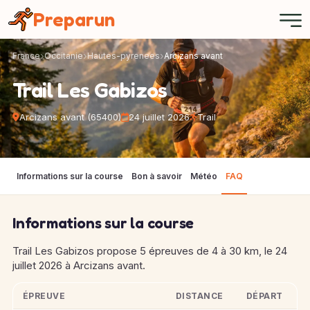
Panneau de gestion des cookies
Preparun
France
Occitanie
Hautes-pyrenees
Arcizans avant
Trail Les Gabizos
Arcizans avant (65400)
24 juillet 2026
Trail
Informations sur la course
Bon à savoir
Météo
FAQ
Informations sur la course
Trail Les Gabizos propose 5 épreuves de 4 à 30 km, le 24
juillet 2026 à Arcizans avant.
ÉPREUVE
DISTANCE
DÉPART