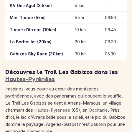
Informations clés des épreuves de Trail Les Gabizos
KV Omi Agut (3.5km)
4 km
-
Mini Tuque (5km)
5 km
06:50
Tuque d'Arrens (10km)
10 km
06:45
La Berbeillet (20km)
20 km
06:30
Gabizos Sky Race (30km)
30 km
05:30
Découvrez le Trail Les Gabizos dans les
Hautes-Pyrénées
Imaginez-vous courir au cœur des montagnes
pyrénéennes, avec des panoramas qui coupent le souffle.
Le Trail Les Gabizos se tient à Arrens-Marsous, un village
charmant des
Hautes-Pyrénées
(65), en
Occitanie
. Près
d'ici, le lac d'Arrens brille sous le soleil, et le pic du Gabizos
domine le paysage. Argelès-Gazost n'est pas loin pour une
escapade post-course.