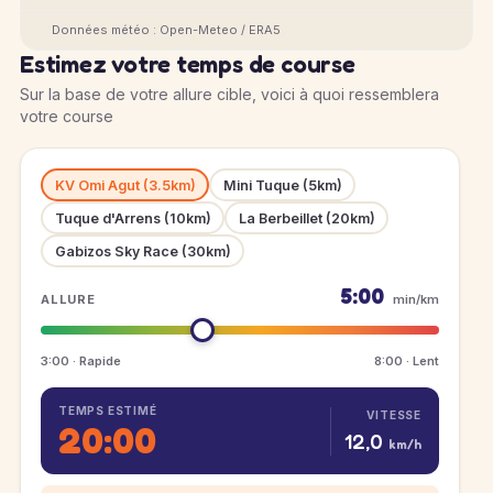
Données météo : Open-Meteo / ERA5
Estimez votre temps de course
Sur la base de votre allure cible, voici à quoi ressemblera
votre course
KV Omi Agut (3.5km)
Mini Tuque (5km)
Tuque d'Arrens (10km)
La Berbeillet (20km)
Gabizos Sky Race (30km)
5:00
ALLURE
min/km
3:00 · Rapide
8:00 · Lent
TEMPS ESTIMÉ
VITESSE
20:00
12,0
km/h