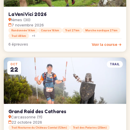
La Veni Vici 2026
Nimes (30)
7 novembre 2026
Randonnée 14 km
Course 16 km
Trail 27 km
Marche nordique 27 km
Trail 48 km
+1
Voir la course →
6 épreuves
TRAIL
OCT
22
Grand Raid des Cathares
Carcassonne (11)
22 octobre 2026
Trail Nocturne du Château Comtal (12km)
Trail des Patarins (25km)