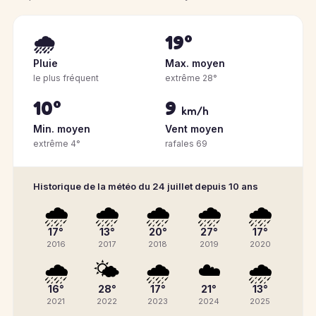
🌧️
19°
Pluie
Max. moyen
le plus fréquent
extrême 28°
10°
9
km/h
Min. moyen
Vent moyen
extrême 4°
rafales 69
Historique de la météo du 24 juillet depuis 10 ans
🌧️
🌧️
🌧️
🌧️
🌧️
17°
13°
20°
27°
17°
2016
2017
2018
2019
2020
🌧️
🌤️
🌧️
☁️
🌧️
16°
28°
17°
21°
13°
2021
2022
2023
2024
2025