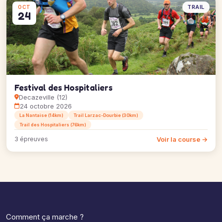
TRAIL
OCT
24
Festival des Hospitaliers
Decazeville (12)
24 octobre 2026
La Nantaise (14km)
Trail Larzac-Dourbie (30km)
Trail des Hospitaliers (76km)
Voir la course →
3 épreuves
Comment ça marche ?