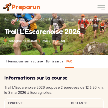
Panneau de gestion des cookies
Preparun
France
Provence-Alpes-Côte d'Azur
Alpes-maritimes
Escragnolles
Trail L'Escarenoise 2026
Escragnolles (6460)
3 mai 2026
Trail
Informations sur la course
Bon à savoir
FAQ
Informations sur la course
Trail L'Escarenoise 2026 propose 2 épreuves de 12 à 20 km,
le 3 mai 2026 à Escragnolles.
ÉPREUVE
DISTANCE