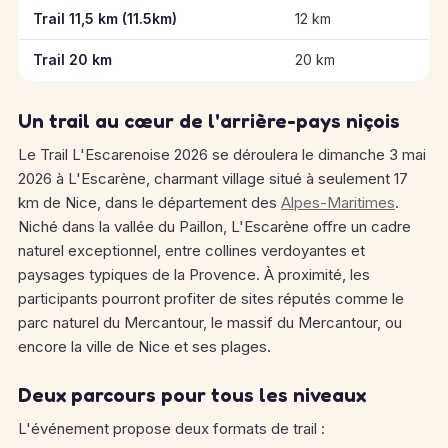
Informations clés des épreuves de Trail L'Escarenoise 2026
Trail 11,5 km (11.5km)
12 km
Trail 20 km
20 km
Un trail au cœur de l'arrière-pays niçois
Le Trail L'Escarenoise 2026 se déroulera le dimanche 3 mai
2026 à L'Escarène, charmant village situé à seulement 17
km de Nice, dans le département des
Alpes-Maritimes
.
Niché dans la vallée du Paillon, L'Escarène offre un cadre
naturel exceptionnel, entre collines verdoyantes et
paysages typiques de la Provence. À proximité, les
participants pourront profiter de sites réputés comme le
parc naturel du Mercantour, le massif du Mercantour, ou
encore la ville de Nice et ses plages.
Deux parcours pour tous les niveaux
L'événement propose deux formats de trail :