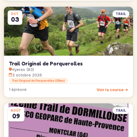
TRAIL
OCT
03
Trail Original de Porquerolles
Hyeres (83)
3 octobre 2026
Trail Original de Porquerolles (25km)
Voir la course →
1 épreuve
TRAIL
AOÛT
09