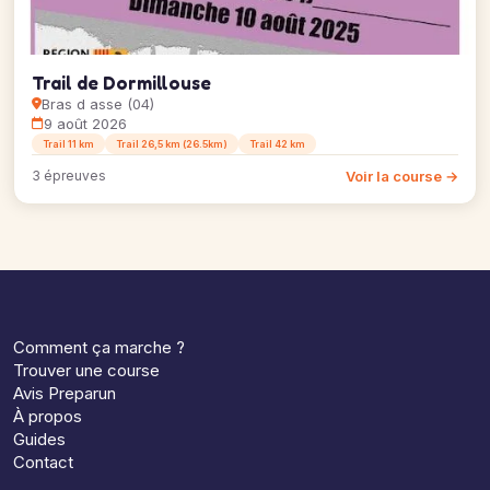
Trail de Dormillouse
Bras d asse (04)
9 août 2026
Trail 11 km
Trail 26,5 km (26.5km)
Trail 42 km
Voir la course →
3 épreuves
Comment ça marche ?
Trouver une course
Avis Preparun
À propos
Guides
Contact