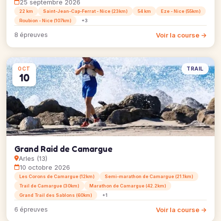
25 septembre 2026
22 km
Saint-Jean-Cap-Ferrat - Nice (23km)
54 km
Eze - Nice (55km)
Roubion - Nice (107km)
+3
Voir la course →
8 épreuves
TRAIL
OCT
10
Grand Raid de Camargue
Arles (13)
10 octobre 2026
Les Corons de Camargue (12km)
Semi-marathon de Camargue (21.1km)
Trail de Camargue (30km)
Marathon de Camargue (42.2km)
Grand Trail des Sablons (60km)
+1
Voir la course →
6 épreuves