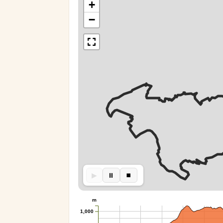
+
−
▶︎
⏸︎
⏹︎
m
1,000