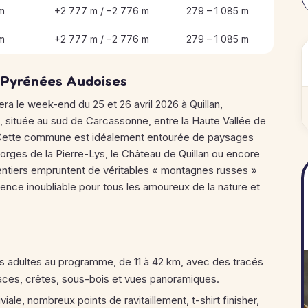
m
+2 777 m / −2 776 m
279 – 1 085 m
m
+2 777 m / −2 776 m
279 – 1 085 m
s Pyrénées Audoises
lera le week-end du 25 et 26 avril 2026 à Quillan,
), située au sud de Carcassonne, entre la Haute Vallée de
Cette commune est idéalement entourée de paysages
orges de la Pierre-Lys, le Château de Quillan ou encore
ntiers empruntent de véritables « montagnes russes »
érience inoubliable pour tous les amoureux de la nature et
s adultes au programme, de 11 à 42 km, avec des tracés
races, crêtes, sous-bois et vues panoramiques.
iale, nombreux points de ravitaillement, t-shirt finisher,