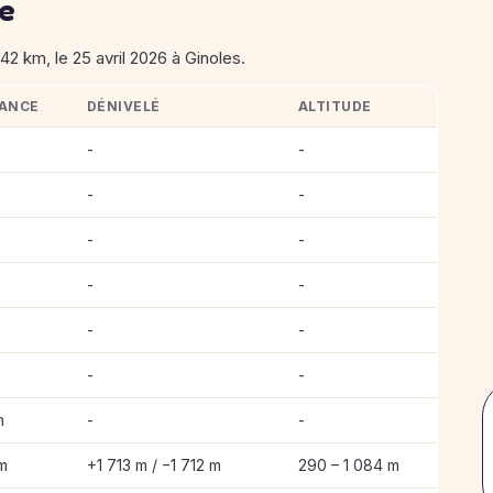
se
42 km, le 25 avril 2026 à Ginoles.
TANCE
DÉNIVELÉ
ALTITUDE
lan 2026
-
-
-
-
-
-
-
-
-
-
-
-
m
-
-
m
+1 713 m / −1 712 m
290 – 1 084 m