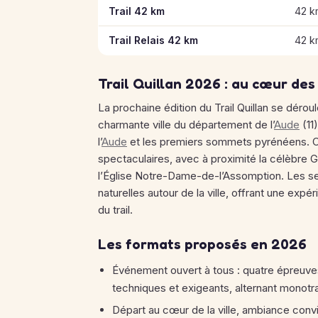
Trail 42 km
42 k
Trail Relais 42 km
42 k
Trail Quillan 2026 : au cœur de
La prochaine édition du Trail Quillan se dérou
charmante ville du département de l’
Aude
(11
l’
Aude
et les premiers sommets pyrénéens. 
spectaculaires, avec à proximité la célèbre G
l’Église Notre-Dame-de-l’Assomption. Les se
naturelles autour de la ville, offrant une exp
du trail.
Les formats proposés en 2026
Événement ouvert à tous : quatre épreuve
techniques et exigeants, alternant monot
Départ au cœur de la ville, ambiance conviv