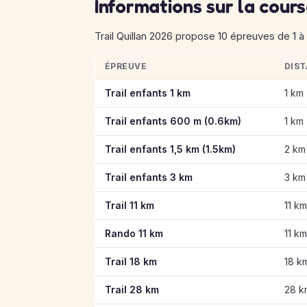
Informations sur la cour
Trail Quillan 2026 propose 10 épreuves de 1 à 
ÉPREUVE
DIS
Informations clés des épreuves de Trail Quil
Trail enfants 1 km
1 km
Trail enfants 600 m (0.6km)
1 km
Trail enfants 1,5 km (1.5km)
2 km
Trail enfants 3 km
3 km
Trail 11 km
11 km
Rando 11 km
11 km
Trail 18 km
18 k
Trail 28 km
28 k