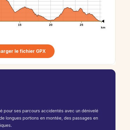
15
20
25
km
arger le fichier GPX
puté pour ses parcours accidentés avec un dénivelé
 de longues portions en montée, des passages en
iques.