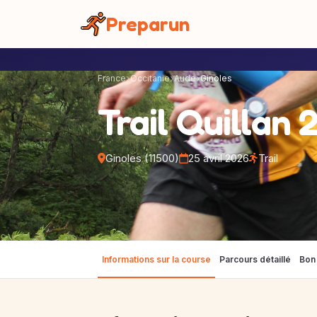
Panneau de gestion des cookies
Preparun
France
Occitanie
Aude
Ginoles
Trail Quillan 
Ginoles (11500)
25 avril 2026
Trail
Informations sur la course
Parcours détaillé
Bon 