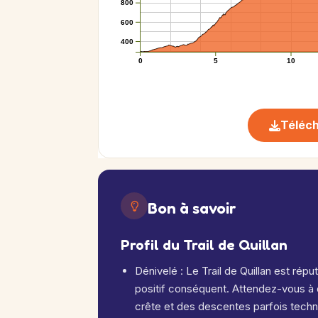
800
600
400
0
5
10
Téléch
Bon à savoir
Profil du Trail de Quillan
Dénivelé : Le Trail de Quillan est ré
positif conséquent. Attendez-vous à
crête et des descentes parfois techn