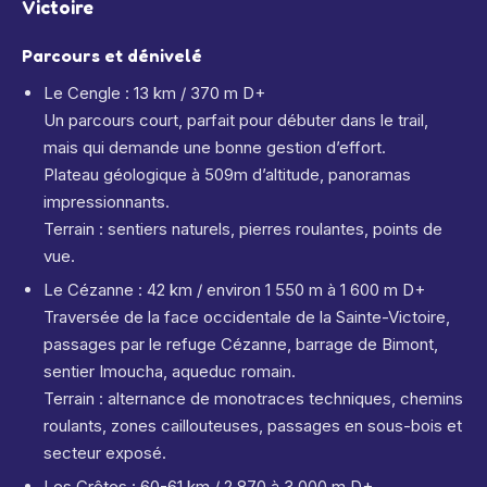
Victoire
Parcours et dénivelé
Le Cengle : 13 km / 370 m D+
Un parcours court, parfait pour débuter dans le trail,
mais qui demande une bonne gestion d’effort.
Plateau géologique à 509m d’altitude, panoramas
impressionnants.
Terrain : sentiers naturels, pierres roulantes, points de
vue.
Le Cézanne : 42 km / environ 1 550 m à 1 600 m D+
Traversée de la face occidentale de la Sainte-Victoire,
passages par le refuge Cézanne, barrage de Bimont,
sentier Imoucha, aqueduc romain.
Terrain : alternance de monotraces techniques, chemins
roulants, zones caillouteuses, passages en sous-bois et
secteur exposé.
Les Crêtes : 60-61 km / 2 870 à 3 000 m D+