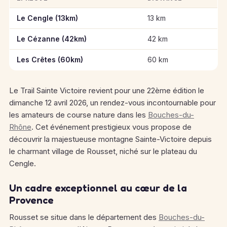
Informations clés des épreuves de Trail Sainte Victoire 2026
Le Cengle (13km)
13 km
Le Cézanne (42km)
42 km
Les Crêtes (60km)
60 km
Le Trail Sainte Victoire revient pour une 22ème édition le
dimanche 12 avril 2026, un rendez-vous incontournable pour
les amateurs de course nature dans les
Bouches-du-
Rhône
. Cet événement prestigieux vous propose de
découvrir la majestueuse montagne Sainte-Victoire depuis
le charmant village de Rousset, niché sur le plateau du
Cengle.
Un cadre exceptionnel au cœur de la
Provence
Rousset se situe dans le département des
Bouches-du-