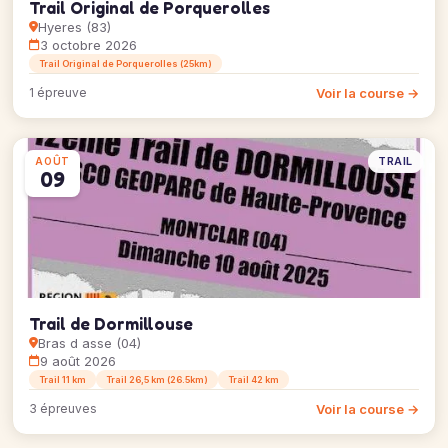
Trail Original de Porquerolles
Hyeres (83)
3 octobre 2026
Trail Original de Porquerolles (25km)
Voir la course →
1 épreuve
TRAIL
AOÛT
09
Trail de Dormillouse
Bras d asse (04)
9 août 2026
Trail 11 km
Trail 26,5 km (26.5km)
Trail 42 km
Voir la course →
3 épreuves