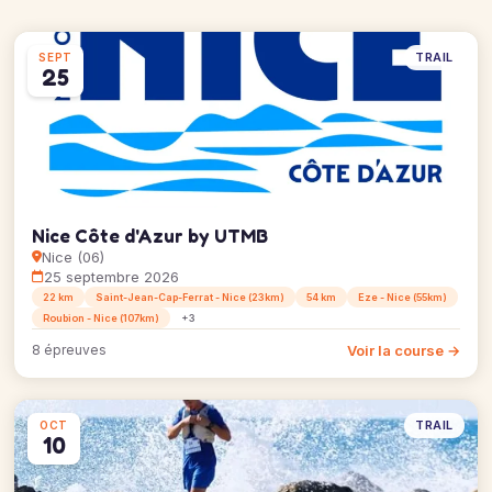
TRAIL
SEPT
25
Nice Côte d'Azur by UTMB
Nice (06)
25 septembre 2026
22 km
Saint-Jean-Cap-Ferrat - Nice (23km)
54 km
Eze - Nice (55km)
Roubion - Nice (107km)
+3
Voir la course →
8 épreuves
TRAIL
OCT
10