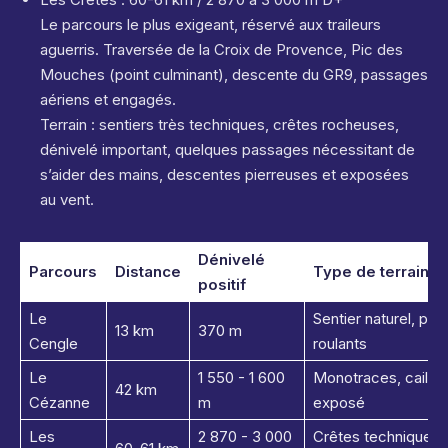
Le parcours le plus exigeant, réservé aux traileurs
aguerris. Traversée de la Croix de Provence, Pic des
Mouches (point culminant), descente du GR9, passages
aériens et engagés.
Terrain : sentiers très techniques, crêtes rocheuses,
dénivelé important, quelques passages nécessitant de
s’aider des mains, descentes pierreuses et exposées
au vent.
Dénivelé
Parcours
Distance
Type de terrain
positif
Le
Sentier naturel, pi
13 km
370 m
Cengle
roulants
Le
1 550 - 1 600
Monotraces, caillou
42 km
Cézanne
m
exposé
Les
2 870 - 3 000
Crêtes techniques,