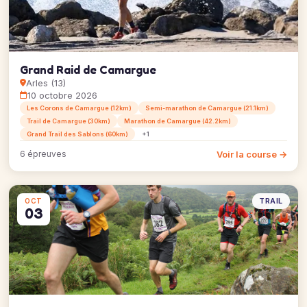
Grand Raid de Camargue
Arles (13)
10 octobre 2026
Les Corons de Camargue (12km)
Semi-marathon de Camargue (21.1km)
Trail de Camargue (30km)
Marathon de Camargue (42.2km)
Grand Trail des Sablons (60km)
+1
Voir la course →
6 épreuves
TRAIL
OCT
03