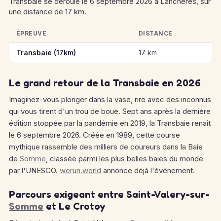
Transbaie se déroule le 6 septembre 2026 à Lancheres, sur
une distance de 17 km.
ÉPREUVE
DISTANCE
Informations clés des épreuves de Transbaie
Transbaie (17km)
17 km
Le grand retour de la Transbaie en 2026
Imaginez-vous plonger dans la vase, rire avec des inconnus
qui vous tirent d'un trou de boue. Sept ans après la dernière
édition stoppée par la pandémie en 2019, la Transbaie renaît
le 6 septembre 2026. Créée en 1989, cette course
mythique rassemble des milliers de coureurs dans la Baie
de
Somme
, classée parmi les plus belles baies du monde
par l'UNESCO.
werun.world
annonce déjà l'événement.
Parcours exigeant entre Saint-Valery-sur-
Somme
et Le Crotoy