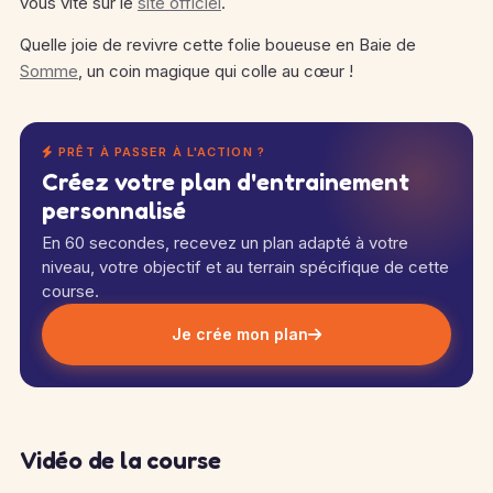
vous vite sur le
site officiel
.
Quelle joie de revivre cette folie boueuse en Baie de
Somme
, un coin magique qui colle au cœur !
PRÊT À PASSER À L'ACTION ?
Créez votre plan d'entrainement
personnalisé
En 60 secondes, recevez un plan adapté à votre
niveau, votre objectif et au terrain spécifique de cette
course.
Je crée mon plan
Vidéo de la course