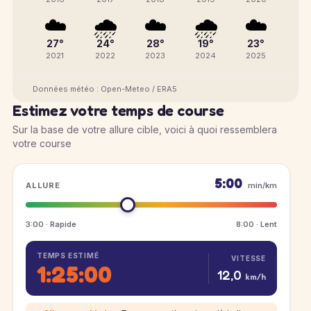
☁️
🌧️
☁️
🌧️
☁️
27°
24°
28°
19°
23°
2021
2022
2023
2024
2025
Données météo : Open-Meteo / ERA5
Estimez votre temps de course
Sur la base de votre allure cible, voici à quoi ressemblera
votre course
5:00
ALLURE
min/km
3:00 · Rapide
8:00 · Lent
TEMPS ESTIMÉ
VITESSE
1:25:00
12,0
km/h