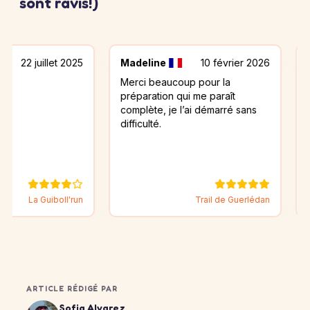
sont ravis!)
illet 2025
Madeline
10 février 2026
Olivier
Merci beaucoup pour la
J'ai lu m
préparation qui me paraît
il est trè
complète, je l’ai démarré sans
expliqué
difficulté.
ce jour. 
tous vos 
Guiboll'run
Trail de Guerlédan
ARTICLE RÉDIGÉ PAR
Sofia Alvarez