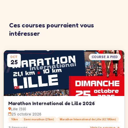
Ces courses pourraient vous
intéresser
COURSE À PIED
OCT
25
Marathon International de Lille 2026
Lille (59)
25 octobre 2026
10km
Semi marathon (21km)
Marathon International de Lille (42.195km)
Voir la course →
3 épreuves