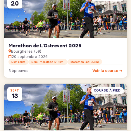
20
Marathon de L'Ostrevent 2026
Bourghelles (59)
20 septembre 2026
5 km route
Semi-marathon (21.1km)
Marathon (42.195km)
Voir la course →
3 épreuves
COURSE À PIED
SEPT
13