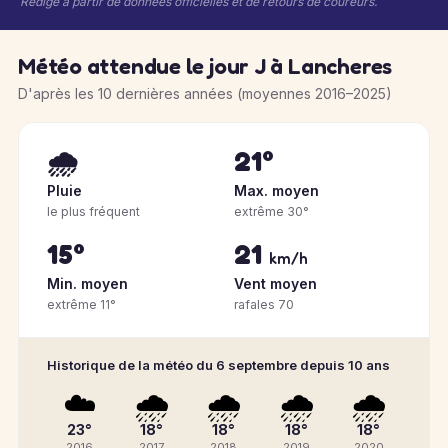
Rédigé à partir de données officielles et de retours de coureurs.
Météo attendue le jour J à Lancheres
D'après les 10 dernières années (moyennes 2016–2025)
🌧️
21°
Pluie
Max. moyen
le plus fréquent
extrême 30°
15°
21
km/h
Min. moyen
Vent moyen
extrême 11°
rafales 70
Historique de la météo du 6 septembre depuis 10 ans
☁️
🌧️
🌧️
🌧️
🌧️
23°
18°
18°
18°
18°
2016
2017
2018
2019
2020