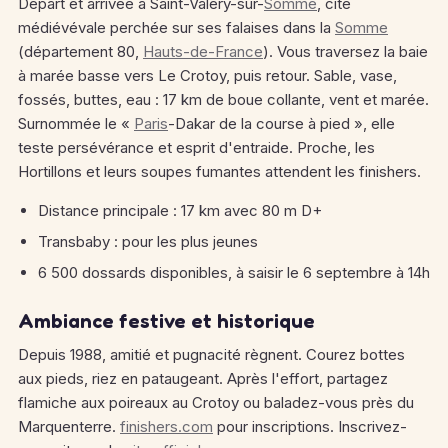
Départ et arrivée à Saint-Valery-sur-
Somme
, cité
médiévévale perchée sur ses falaises dans la
Somme
(département 80,
Hauts-de-France
). Vous traversez la baie
à marée basse vers Le Crotoy, puis retour. Sable, vase,
fossés, buttes, eau : 17 km de boue collante, vent et marée.
Surnommée le «
Paris
-Dakar de la course à pied », elle
teste persévérance et esprit d'entraide. Proche, les
Hortillons et leurs soupes fumantes attendent les finishers.
Distance principale : 17 km avec 80 m D+
Transbaby : pour les plus jeunes
6 500 dossards disponibles, à saisir le 6 septembre à 14h
Ambiance festive et historique
Depuis 1988, amitié et pugnacité règnent. Courez bottes
aux pieds, riez en pataugeant. Après l'effort, partagez
flamiche aux poireaux au Crotoy ou baladez-vous près du
Marquenterre.
finishers.com
pour inscriptions. Inscrivez-