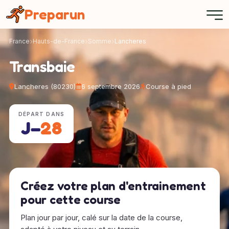
Panneau de gestion des cookies
Preparun
France
Hauts-de-France
Somme
Lancheres
Transbaie
Lancheres (80230)
6 septembre 2026
Course à pied
DÉPART DANS
J−
28
Créez votre plan d'entrainement
pour cette course
Plan jour par jour, calé sur la date de la course,