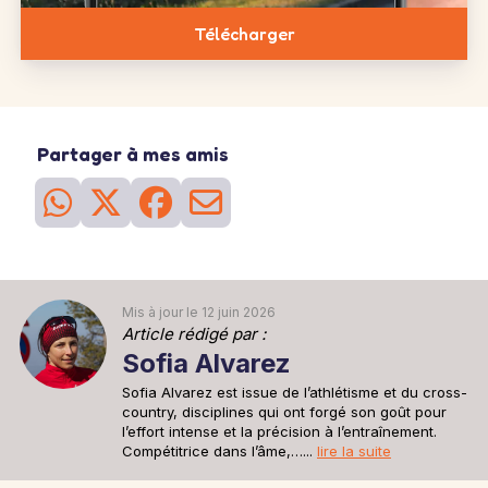
4 séries
de 20
2 séries
de 20
4 séries
de 20
répétitions
répétitions sur
répétitions
Télécharger
chaque jambes
25
Séance
du 23 mai
Sortie longue
La sortie longue de la semaine. Vous risquez de ressentir la
fatigue mais cela prépare votre corps à affronter le 'mur' qui vous
Partager à mes amis
attend en général autour des km 25-30 d'un marathon.
2h30 à 6'05''/km
26
Séance
du 28 mai
Sortie recup
Une sortie recup de 30min pour se remettre en jambe après la
sortie longue d'avant hier.
30min à 6'15''/km
Mis à jour le 12 juin 2026
Article rédigé par :
Sofia Alvarez
Sofia Alvarez est issue de l’athlétisme et du cross-
country, disciplines qui ont forgé son goût pour
l’effort intense et la précision à l’entraînement.
Compétitrice dans l’âme,…...
lire la suite