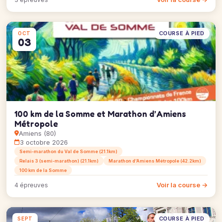
COURSE À PIED
OCT
03
100 km de la Somme et Marathon d’Amiens
Métropole
Amiens (80)
3 octobre 2026
Semi-marathon du Val de Somme (21.1km)
Relais 3 (semi-marathon) (21.1km)
Marathon d’Amiens Métropole (42.2km)
100 km de la Somme
Voir la course →
4 épreuves
COURSE À PIED
SEPT