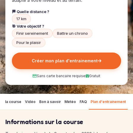
adapté à votre niveau et au terrain.
🏁 Quelle distance ?
17 km
🎯 Votre objectif ?
Finir sereinement
Battre un chrono
Pour le plaisir
Créer mon plan d'entrainement
Sans carte bancaire requise
Gratuit
sur la course
Vidéo
Bon à savoir
Météo
FAQ
Plan d'entrainement
Informations sur la course