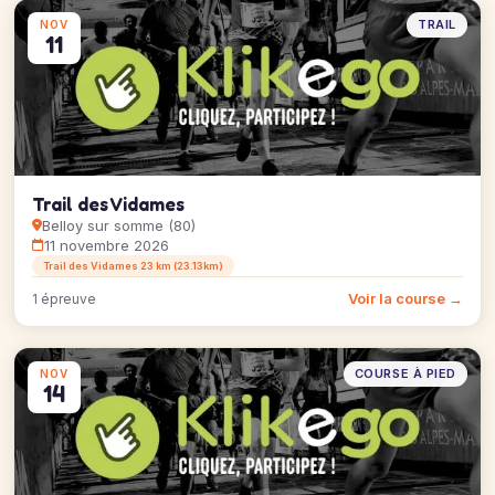
TRAIL
NOV
11
Trail des Vidames
Belloy sur somme (80)
11 novembre 2026
Trail des Vidames 23 km (23.13km)
Voir la course →
1 épreuve
COURSE À PIED
NOV
14