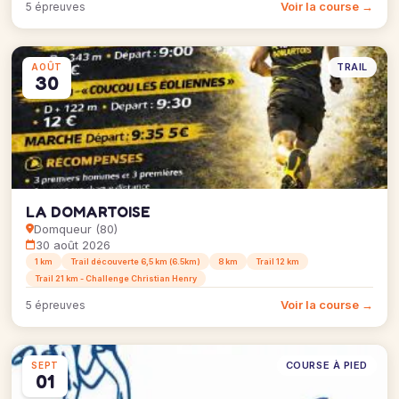
Voir la course →
5 épreuves
TRAIL
AOÛT
30
LA DOMARTOISE
Domqueur (80)
30 août 2026
1 km
Trail découverte 6,5 km (6.5km)
8 km
Trail 12 km
Trail 21 km - Challenge Christian Henry
Voir la course →
5 épreuves
COURSE À PIED
SEPT
01