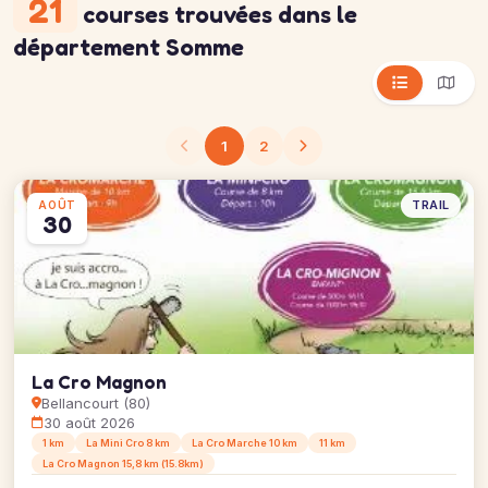
21
courses trouvées
dans le
département Somme
1
2
TRAIL
AOÛT
30
La Cro Magnon
Bellancourt (80)
30 août 2026
1 km
La Mini Cro 8 km
La Cro Marche 10 km
11 km
La Cro Magnon 15,8 km (15.8km)