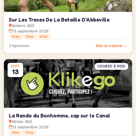
Sur Les Traces De La Bataille D'Abbeville
Amiens (80)
13 septembre 2026
13 km
18 km
31 km
Voir la course →
3 épreuves
COURSE À PIED
SEPT
13
La Rando du Bonhomme, cap sur le Canal
Athies (80)
13 septembre 2026
15 km
35 km