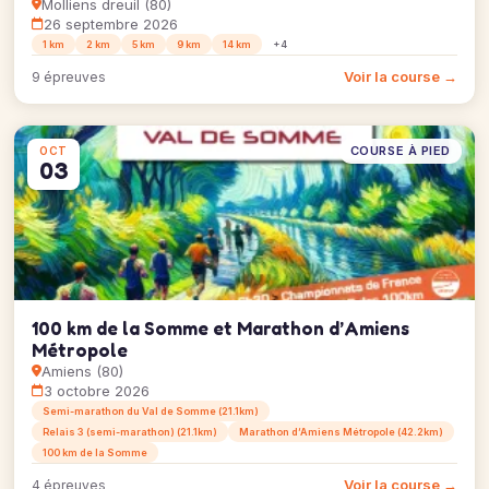
Molliens dreuil (80)
26 septembre 2026
1 km
2 km
5 km
9 km
14 km
+4
Voir la course →
9 épreuves
COURSE À PIED
OCT
03
100 km de la Somme et Marathon d’Amiens
Métropole
Amiens (80)
3 octobre 2026
Semi-marathon du Val de Somme (21.1km)
Relais 3 (semi-marathon) (21.1km)
Marathon d’Amiens Métropole (42.2km)
100 km de la Somme
Voir la course →
4 épreuves