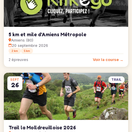
5 km et mile d'Amiens Métropole
Amiens (80)
20 septembre 2026
2 km
5 km
Voir la course →
2 épreuves
TRAIL
SEPT
26
Trail la Molldreuilloise 2026