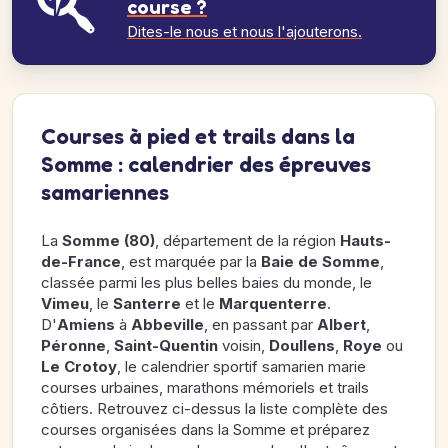
course ?
Dites-le nous et nous l'ajouterons.
Courses à pied et trails dans la
Somme : calendrier des épreuves
samariennes
La
Somme (80)
, département de la région
Hauts-
de-France
, est marquée par la
Baie de Somme
,
classée parmi les plus belles baies du monde, le
Vimeu
, le
Santerre
et le
Marquenterre
.
D'
Amiens
à
Abbeville
, en passant par
Albert
,
Péronne
,
Saint-Quentin
voisin,
Doullens
,
Roye
ou
Le Crotoy
, le calendrier sportif samarien marie
courses urbaines, marathons mémoriels et trails
côtiers. Retrouvez ci-dessus la liste complète des
courses organisées dans la Somme et préparez