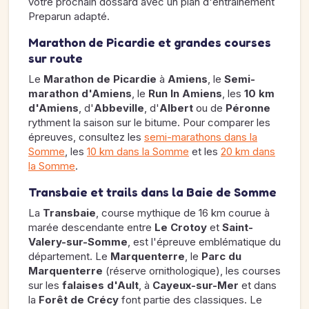
votre prochain dossard avec un plan d'entraînement
Preparun adapté.
Marathon de Picardie et grandes courses
sur route
Le
Marathon de Picardie
à
Amiens
, le
Semi-
marathon d'Amiens
, le
Run In Amiens
, les
10 km
d'Amiens
, d'
Abbeville
, d'
Albert
ou de
Péronne
rythment la saison sur le bitume. Pour comparer les
épreuves, consultez les
semi-marathons dans la
Somme
, les
10 km dans la Somme
et les
20 km dans
la Somme
.
Transbaie et trails dans la Baie de Somme
La
Transbaie
, course mythique de 16 km courue à
marée descendante entre
Le Crotoy
et
Saint-
Valery-sur-Somme
, est l'épreuve emblématique du
département. Le
Marquenterre
, le
Parc du
Marquenterre
(réserve ornithologique), les courses
sur les
falaises d'Ault
, à
Cayeux-sur-Mer
et dans
la
Forêt de Crécy
font partie des classiques. Le