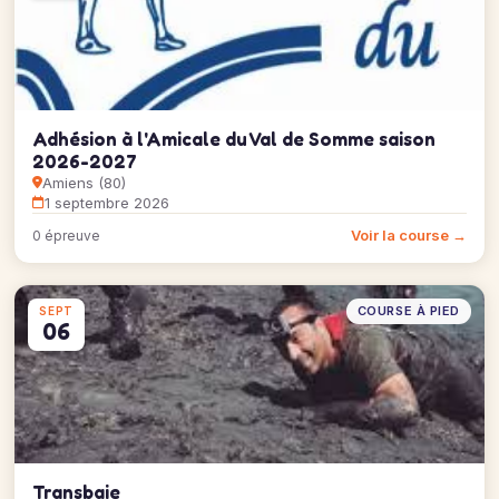
Adhésion à l'Amicale du Val de Somme saison
2026-2027
Amiens (80)
1 septembre 2026
Voir la course →
0 épreuve
COURSE À PIED
SEPT
06
Transbaie