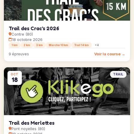
Trail des Crac's 2026
Contre (80)
18 octobre 2026
1 km
2 km
3 km
Marche 10 km
Trail 14 km
+4
Voir la course →
9 épreuves
TRAIL
OCT
18
Trail des Merlettes
Pont noyelles (80)