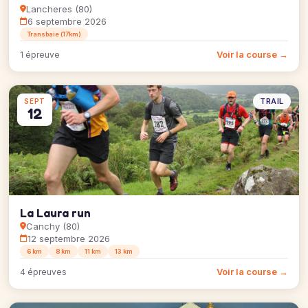
Lancheres (80)
6 septembre 2026
Transbaie (17km)
Voir la course →
1 épreuve
TRAIL
SEPT
12
La Laura run
Canchy (80)
12 septembre 2026
6 km
8 km
11 km
13 km
Voir la course →
4 épreuves