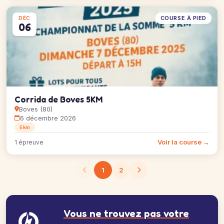
COURSE À PIED
DÉC
06
Corrida de Boves 5KM
Boves (80)
6 décembre 2026
5 km
Voir la course →
1 épreuve
1
2
Vous ne trouvez pas votre