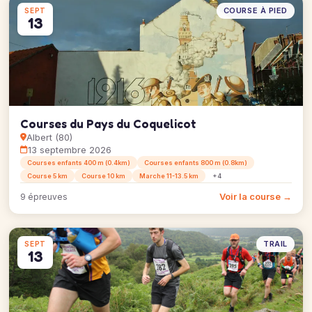
COURSE À PIED
SEPT
13
Courses du Pays du Coquelicot
Albert (80)
13 septembre 2026
Courses enfants 400 m (0.4km)
Courses enfants 800 m (0.8km)
Course 5 km
Course 10 km
Marche 11-13.5 km
+4
Voir la course →
9 épreuves
TRAIL
SEPT
13