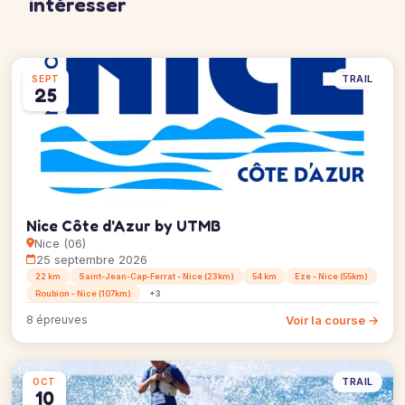
intéresser
TRAIL
SEPT
25
Nice Côte d'Azur by UTMB
Nice (06)
25 septembre 2026
22 km
Saint-Jean-Cap-Ferrat - Nice (23km)
54 km
Eze - Nice (55km)
Roubion - Nice (107km)
+3
Voir la course →
8 épreuves
TRAIL
OCT
10