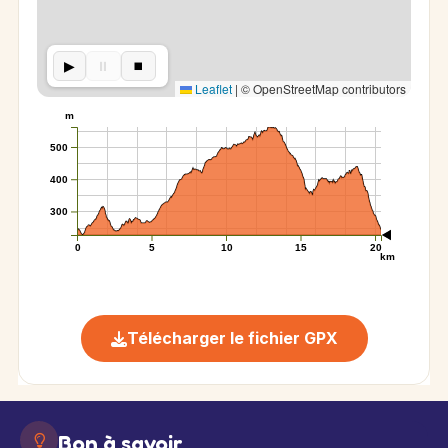
▶︎
⏸︎
⏹︎
Leaflet
|
© OpenStreetMap contributors
m
500
400
300
0
5
10
15
20
km
Télécharger le fichier GPX
Bon à savoir