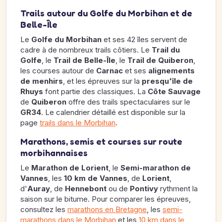
Trails autour du Golfe du Morbihan et de
Belle-Île
Le
Golfe du Morbihan
et ses 42 îles servent de
cadre à de nombreux trails côtiers. Le
Trail du
Golfe
, le
Trail de Belle-Île
, le
Trail de Quiberon
,
les courses autour de
Carnac
et ses
alignements
de menhirs
, et les épreuves sur la
presqu'île de
Rhuys
font partie des classiques. La
Côte Sauvage
de
Quiberon
offre des trails spectaculaires sur le
GR34
. Le calendrier détaillé est disponible sur la
page
trails dans le Morbihan
.
Marathons, semis et courses sur route
morbihannaises
Le
Marathon de Lorient
, le
Semi-marathon de
Vannes
, les
10 km de Vannes
, de
Lorient
,
d'
Auray
, de
Hennebont
ou de
Pontivy
rythment la
saison sur le bitume. Pour comparer les épreuves,
consultez les
marathons en Bretagne
, les
semi-
marathons dans le Morbihan
et les
10 km dans le