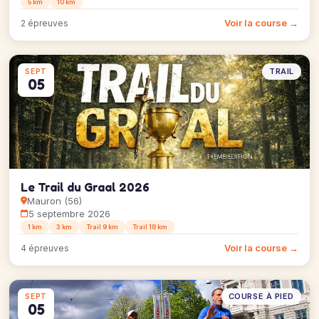
5 km
10 km
Voir la course →
2 épreuves
TRAIL
SEPT
05
Le Trail du Graal 2026
Mauron (56)
5 septembre 2026
1 km
3 km
Trail 9 km
Trail 18 km
Voir la course →
4 épreuves
COURSE À PIED
SEPT
05