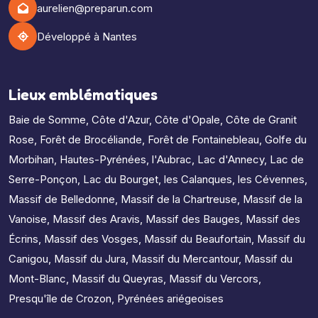
aurelien@preparun.com
Développé à Nantes
Lieux emblématiques
Baie de Somme
,
Côte d'Azur
,
Côte d'Opale
,
Côte de Granit
Rose
,
Forêt de Brocéliande
,
Forêt de Fontainebleau
,
Golfe du
Morbihan
,
Hautes-Pyrénées
,
l'Aubrac
,
Lac d'Annecy
,
Lac de
Serre-Ponçon
,
Lac du Bourget
,
les Calanques
,
les Cévennes
,
Massif de Belledonne
,
Massif de la Chartreuse
,
Massif de la
Vanoise
,
Massif des Aravis
,
Massif des Bauges
,
Massif des
Écrins
,
Massif des Vosges
,
Massif du Beaufortain
,
Massif du
Canigou
,
Massif du Jura
,
Massif du Mercantour
,
Massif du
Mont-Blanc
,
Massif du Queyras
,
Massif du Vercors
,
Presqu'île de Crozon
,
Pyrénées ariégeoises