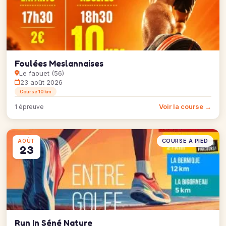
Foulées Meslannaises
Le faouet (56)
23 août 2026
Course 10 km
Voir la course →
1 épreuve
COURSE À PIED
AOÛT
23
Run In Séné Nature