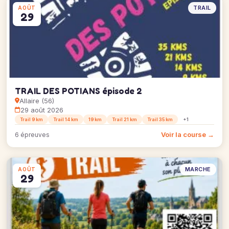
TRAIL
AOÛT
29
TRAIL DES POTIANS épisode 2
Allaire (56)
29 août 2026
Trail 9 km
Trail 14 km
19 km
Trail 21 km
Trail 35 km
+1
Voir la course →
6 épreuves
MARCHE
AOÛT
29