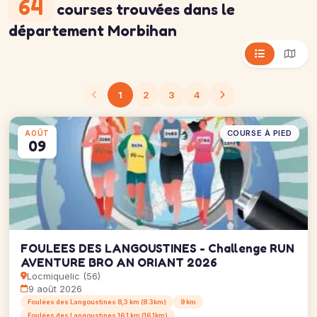
64
courses trouvées
dans le
département Morbihan
1
2
3
4
COURSE À PIED
AOÛT
09
FOULEES DES LANGOUSTINES - Challenge RUN
AVENTURE BRO AN ORIANT 2026
Locmiquelic (56)
9 août 2026
Foulées des Langoustines 8,3 km (8.3km)
9 km
Foulées des Langoustines 16,1 km (16.1km)