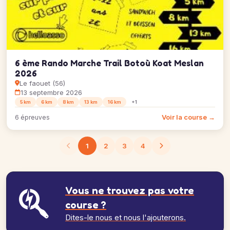
6 ème Rando Marche Trail Botoù Koat Meslan
2026
Le faouet (56)
13 septembre 2026
5 km
6 km
8 km
13 km
16 km
+1
Voir la course →
6 épreuves
1
2
3
4
Vous ne trouvez pas votre
course ?
Dites-le nous et nous l'ajouterons.