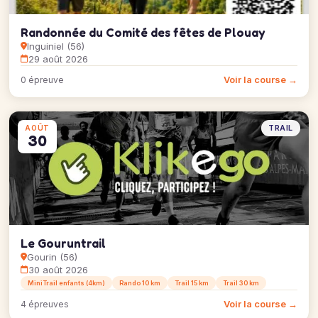
Randonnée du Comité des fêtes de Plouay
Inguiniel (56)
29 août 2026
Voir la course →
0 épreuve
TRAIL
AOÛT
30
Le Gouruntrail
Gourin (56)
30 août 2026
MiniTrail enfants (4km)
Rando 10 km
Trail 15 km
Trail 30 km
Voir la course →
4 épreuves