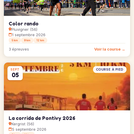
Color rando
Pluvigner (56)
1 septembre 2026
5 km
9 km
12 km
Voir la course →
3 épreuves
COURSE À PIED
SEPT
05
La corrida de Pontivy 2026
Kergrist (56)
5 septembre 2026