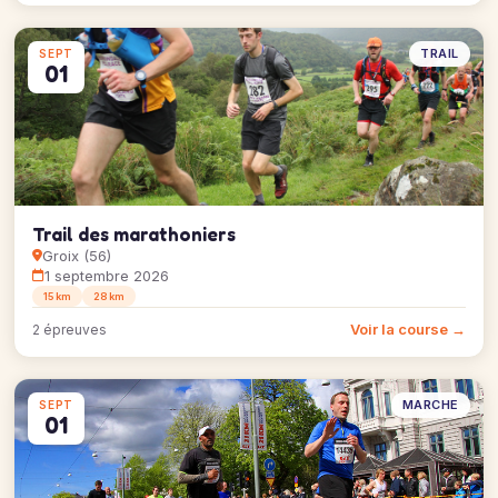
TRAIL
SEPT
01
Trail des marathoniers
Groix (56)
1 septembre 2026
15 km
28 km
Voir la course →
2 épreuves
MARCHE
SEPT
01