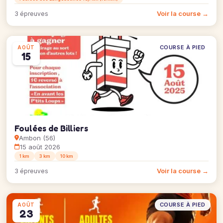
Voir la course →
3 épreuves
COURSE À PIED
AOÛT
15
Foulées de Billiers
Ambon (56)
15 août 2026
1 km
3 km
10 km
Voir la course →
3 épreuves
COURSE À PIED
AOÛT
23