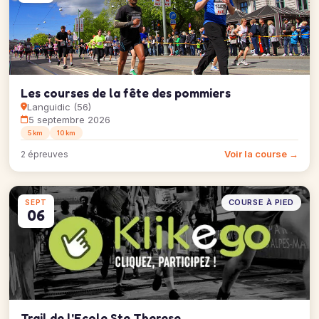
Les courses de la fête des pommiers
Languidic (56)
5 septembre 2026
5 km
10 km
Voir la course →
2 épreuves
COURSE À PIED
SEPT
06
Trail de l'Ecole Ste Therese