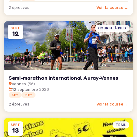
Voir la course →
2 épreuves
COURSE À PIED
SEPT
12
Semi-marathon international Auray-Vannes
Vannes (56)
12 septembre 2026
5 km
21 km
Voir la course →
2 épreuves
TRAIL
SEPT
13