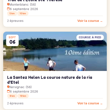
Monterblanc (56)
6 septembre 2026
5 km
10 km
Voir la course →
2 épreuves
COURSE À PIED
SEPT
06
La Santez Helen La course nature de la ria
d'Etel
Kervignac (56)
6 septembre 2026
9 km
19 km
Voir la course →
2 épreuves