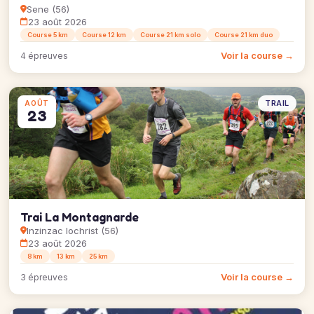
Sene (56)
23 août 2026
Course 5 km
Course 12 km
Course 21 km solo
Course 21 km duo
Voir la course →
4 épreuves
TRAIL
AOÛT
23
Trai La Montagnarde
Inzinzac lochrist (56)
23 août 2026
8 km
13 km
25 km
Voir la course →
3 épreuves