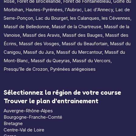
Rose
,
Forêt de Brocéliande
,
Forêt de Fontainebleau
,
Golfe du
Morbihan
,
Hautes-Pyrénées
,
l'Aubrac
,
Lac d'Annecy
,
Lac de
Serre-Ponçon
,
Lac du Bourget
,
les Calanques
,
les Cévennes
,
Massif de Belledonne
,
Massif de la Chartreuse
,
Massif de la
Vanoise
,
Massif des Aravis
,
Massif des Bauges
,
Massif des
Écrins
,
Massif des Vosges
,
Massif du Beaufortain
,
Massif du
Canigou
,
Massif du Jura
,
Massif du Mercantour
,
Massif du
Mont-Blanc
,
Massif du Queyras
,
Massif du Vercors
,
Presqu'île de Crozon
,
Pyrénées ariégeoises
Sélectionnez la région de votre course
Trouver le plan d'entrainement
Auvergne-Rhône-Alpes
Bourgogne-Franche-Comté
Bretagne
Centre-Val de Loire