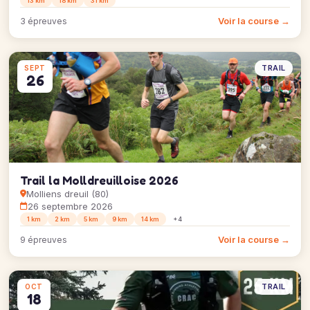
13 km
18 km
31 km
Voir la course →
3 épreuves
TRAIL
SEPT
26
Trail la Molldreuilloise 2026
Molliens dreuil (80)
26 septembre 2026
1 km
2 km
5 km
9 km
14 km
+4
Voir la course →
9 épreuves
TRAIL
OCT
18