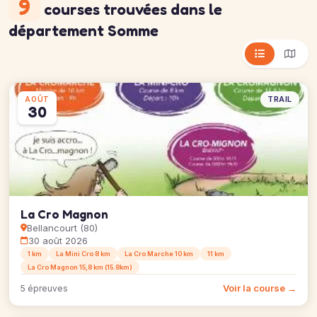
9
courses trouvées
dans le
département Somme
TRAIL
AOÛT
30
La Cro Magnon
Bellancourt (80)
30 août 2026
1 km
La Mini Cro 8 km
La Cro Marche 10 km
11 km
La Cro Magnon 15,8 km (15.8km)
Voir la course →
5 épreuves