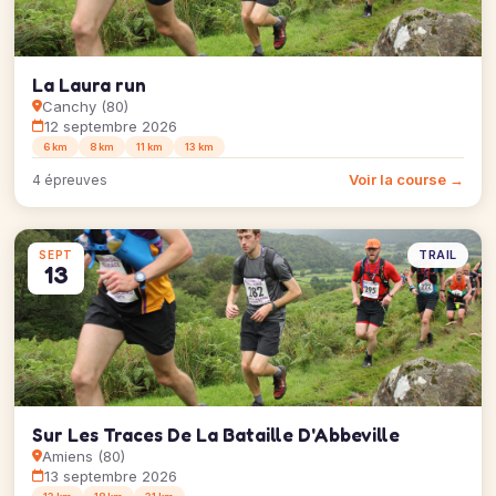
La Laura run
Canchy (80)
12 septembre 2026
6 km
8 km
11 km
13 km
Voir la course →
4 épreuves
TRAIL
SEPT
13
Sur Les Traces De La Bataille D'Abbeville
Amiens (80)
13 septembre 2026