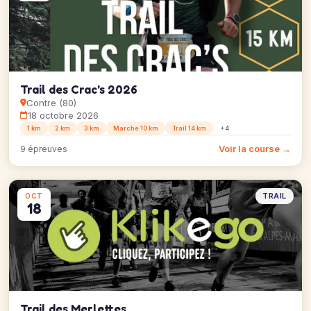
Trail des Crac's 2026
Contre (80)
18 octobre 2026
1 km
2 km
3 km
Marche 10 km
Trail 14 km
+4
Voir la course →
9 épreuves
TRAIL
OCT
18
Trail des Merlettes