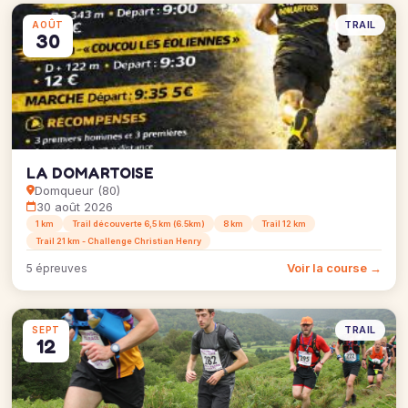
TRAIL
AOÛT
30
LA DOMARTOISE
Domqueur (80)
30 août 2026
1 km
Trail découverte 6,5 km (6.5km)
8 km
Trail 12 km
Trail 21 km - Challenge Christian Henry
Voir la course →
5 épreuves
TRAIL
SEPT
12