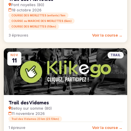
Pont noyelles (80)
18 octobre 2026
COURSE DES MERLETTES (enfants) 1km
COURSE ou MARCHE DES MERLETTES (5km)
COURSE DES MERLETTES (10km)
Voir la course →
3 épreuves
TRAIL
NOV
11
Trail des Vidames
Belloy sur somme (80)
11 novembre 2026
Trail des Vidames 23 km (23.13km)
Voir la course →
1 épreuve