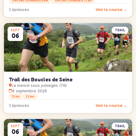
Trail Des Culotté(e)s 6 km
Trail Des Culotté(e)s 12 km
Voir la course →
2 épreuves
TRAIL
SEPT
06
Trail des Boucles de Seine
Le mesnil sous jumieges (76)
6 septembre 2026
12 km
22 km
Voir la course →
2 épreuves
TRAIL
SEPT
06