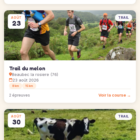
TRAIL
AOÛT
23
Trail du melon
Beaubec la rosiere (76)
23 août 2026
8 km
15 km
Voir la course →
2 épreuves
TRAIL
AOÛT
30