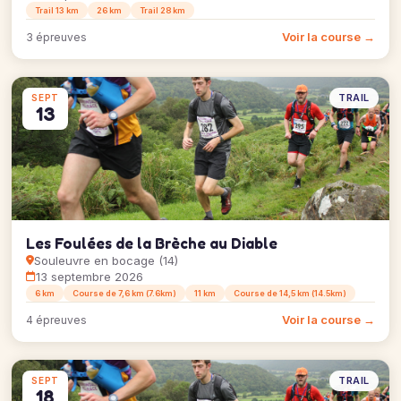
Trail 13 km
26 km
Trail 28 km
Voir la course →
3 épreuves
TRAIL
SEPT
13
Les Foulées de la Brèche au Diable
Souleuvre en bocage (14)
13 septembre 2026
6 km
Course de 7,6 km (7.6km)
11 km
Course de 14,5 km (14.5km)
Voir la course →
4 épreuves
TRAIL
SEPT
18