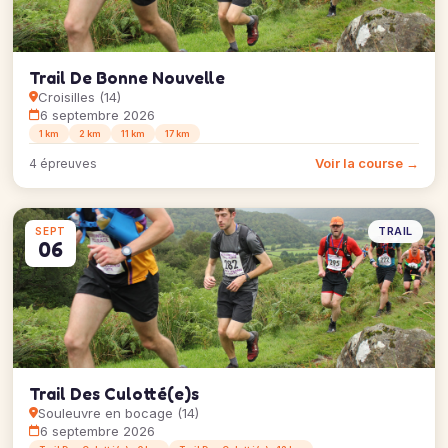
Trail De Bonne Nouvelle
Croisilles (14)
6 septembre 2026
1 km
2 km
11 km
17 km
Voir la course →
4 épreuves
TRAIL
SEPT
06
Trail Des Culotté(e)s
Souleuvre en bocage (14)
6 septembre 2026