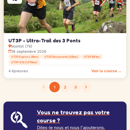
UT3P - Ultra-Trail des 3 Ponts
Nointot (76)
18 septembre 2026
UT3P Express (9km)
UT3P Découverte (20km)
UT3P 88 km
UT3P SOLO (175km)
Voir la course →
4 épreuves
1
2
3
Vous ne trouvez pas votre
course ?
Dites-le nous et nous l'ajouterons.