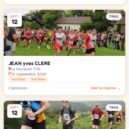
TRAIL
SEPT
12
JEAN yves CLERE
Le bocasse (76)
12 septembre 2026
Trail 10 km
Trail 18 km
Voir la course →
2 épreuves
TRAIL
SEPT
12