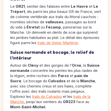
Le
GR21
, sentier des falaises entre
Le Havre
et
Le
Tréport
, élu parmi les plus beaux GR de France, sert
de colonne vertébrale aux trails du littoral cauchois :
montées sèches de
valleuses
, passages au bord
du vide à
Étretat
ou
Fécamp
, panoramas sur la
Manche. Un dénivelé en dents de scie qui surprend
les jambes habituées au plat. Le détail des épreuves
figure parmi les
trails de Seine-Maritime
.
Suisse normande et bocage, le relief de
l'intérieur
Autour de
Clécy
et des gorges de l'
Orne
, la
Suisse
normande
concentre les pentes les plus raides de
la région, entre rochers des
Parcs
et
pain de
Sucre
. Le bocage du
Calvados
et de la
Manche
,
avec ses chemins creux et ses haies, complète
l'offre avec des trails roulants mais piégeux.
Explorez les
trails du Calvados
et les
trails de la
Manche
, jusqu'aux sentiers du
GR223
face au
Mont-Saint-Michel
.