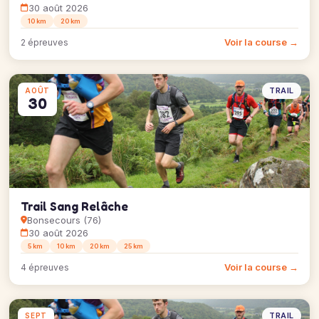
30 août 2026
10 km
20 km
Voir la course →
2 épreuves
TRAIL
AOÛT
30
Trail Sang Relâche
Bonsecours (76)
30 août 2026
5 km
10 km
20 km
25 km
Voir la course →
4 épreuves
TRAIL
SEPT