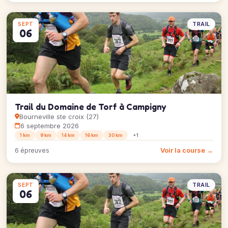
TRAIL
SEPT
06
Trail du Domaine de Torf à Campigny
Bourneville ste croix (27)
6 septembre 2026
1 km
9 km
14 km
16 km
30 km
+1
Voir la course →
6 épreuves
TRAIL
SEPT
06