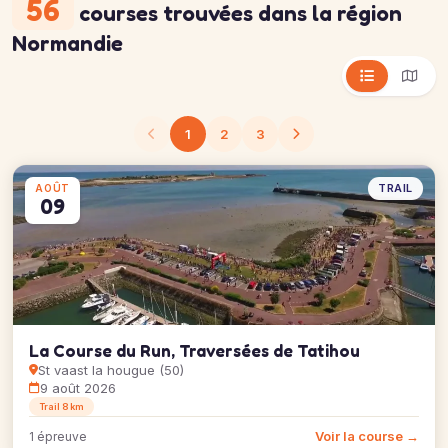
56
courses trouvées
dans la région
Normandie
1
2
3
TRAIL
AOÛT
09
La Course du Run, Traversées de Tatihou
St vaast la hougue (50)
9 août 2026
Trail 8 km
Voir la course →
1 épreuve