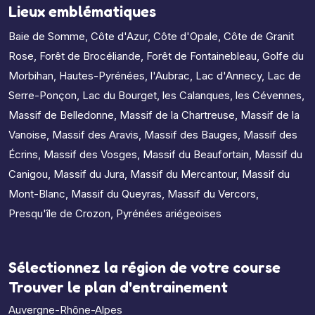
Lieux emblématiques
Baie de Somme
,
Côte d'Azur
,
Côte d'Opale
,
Côte de Granit
Rose
,
Forêt de Brocéliande
,
Forêt de Fontainebleau
,
Golfe du
Morbihan
,
Hautes-Pyrénées
,
l'Aubrac
,
Lac d'Annecy
,
Lac de
Serre-Ponçon
,
Lac du Bourget
,
les Calanques
,
les Cévennes
,
Massif de Belledonne
,
Massif de la Chartreuse
,
Massif de la
Vanoise
,
Massif des Aravis
,
Massif des Bauges
,
Massif des
Écrins
,
Massif des Vosges
,
Massif du Beaufortain
,
Massif du
Canigou
,
Massif du Jura
,
Massif du Mercantour
,
Massif du
Mont-Blanc
,
Massif du Queyras
,
Massif du Vercors
,
Presqu'île de Crozon
,
Pyrénées ariégeoises
Sélectionnez la région de votre course
Trouver le plan d'entrainement
Auvergne-Rhône-Alpes