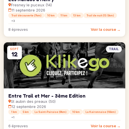
Fresney le puceux (14)
11 septembre 2026
Trail découverte (7km)
10 km
11 km
13 km
Trail de nuit (13.5km)
+3
Voir la course →
8 épreuves
TRAIL
SEPT
12
Entre Trail et Mer - 3ème Edition
St aubin des preaux (50)
12 septembre 2026
1 km
5 km
La Saint-Pairaise (9km)
10 km
La Kaironnaise (16km)
+1
Voir la course →
6 épreuves