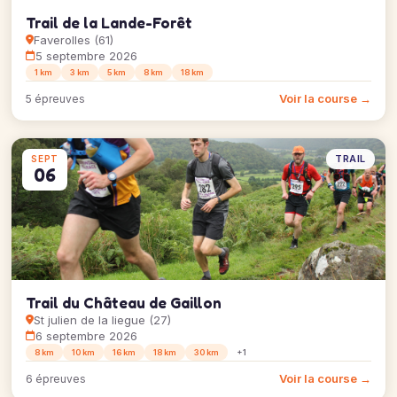
Trail de la Lande-Forêt
Faverolles (61)
5 septembre 2026
1 km
3 km
5 km
8 km
18 km
Voir la course →
5 épreuves
TRAIL
SEPT
06
Trail du Château de Gaillon
St julien de la liegue (27)
6 septembre 2026
8 km
10 km
16 km
18 km
30 km
+1
Voir la course →
6 épreuves