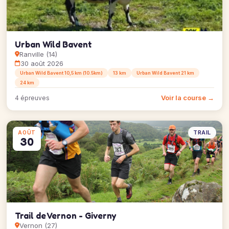
Urban Wild Bavent
Ranville (14)
30 août 2026
Urban Wild Bavent 10,5 km (10.5km)
13 km
Urban Wild Bavent 21 km
24 km
Voir la course →
4 épreuves
TRAIL
AOÛT
30
Trail de Vernon - Giverny
Vernon (27)