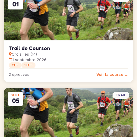
01
Trail de Courson
Croisilles (14)
1 septembre 2026
7 km
14 km
Voir la course →
2 épreuves
TRAIL
SEPT
05