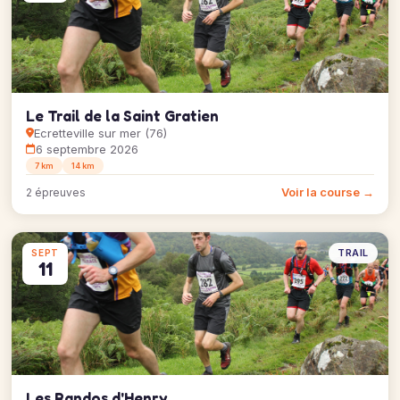
Le Trail de la Saint Gratien
Ecretteville sur mer (76)
6 septembre 2026
7 km
14 km
Voir la course →
2 épreuves
TRAIL
SEPT
11
Les Randos d'Henry