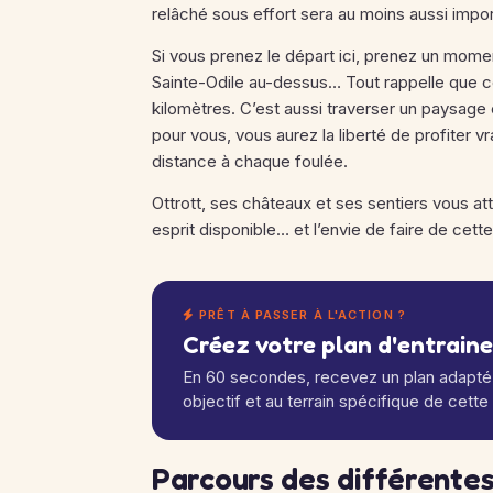
relâché sous effort sera au moins aussi impor
Si vous prenez le départ ici, prenez un moment
Sainte-Odile au-dessus… Tout rappelle que co
kilomètres. C’est aussi traverser un paysage 
pour vous, vous aurez la liberté de profiter 
distance à chaque foulée.
Ottrott, ses châteaux et ses sentiers vous a
esprit disponible… et l’envie de faire de cet
PRÊT À PASSER À L'ACTION ?
Créez votre plan d'entrain
En 60 secondes, recevez un plan adapté 
objectif et au terrain spécifique de cette
Parcours des différentes