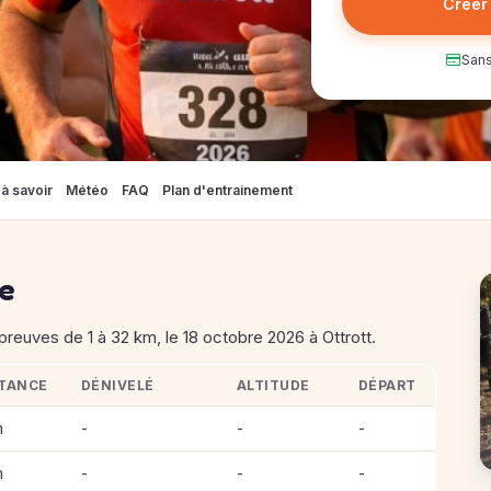
Créer
Sans
à savoir
Météo
FAQ
Plan d'entrainement
se
euves de 1 à 32 km, le 18 octobre 2026 à Ottrott.
STANCE
DÉNIVELÉ
ALTITUDE
DÉPART
des Châteaux d'Ottrott
m
-
-
-
m
-
-
-