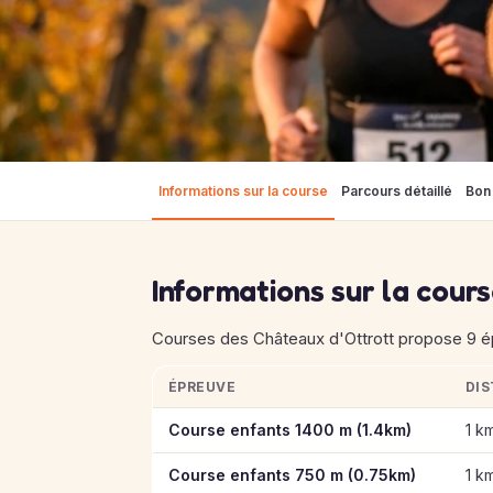
Informations sur la course
Parcours détaillé
Bon 
Informations sur la cour
Courses des Châteaux d'Ottrott propose 9 épr
ÉPREUVE
DI
Informations clés des épreuves de Courses 
Course enfants 1400 m (1.4km)
1 k
Course enfants 750 m (0.75km)
1 k