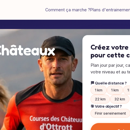
Comment ça marche ?
Plans d'entraineme
Châteaux
Créez votre
pour cette 
Plan jour par jour, c
votre niveau et au te
🏁 Quelle distance ?
1 km
1 km
1
22 km
32 km
🎯 Votre objectif ?
Finir sereinement