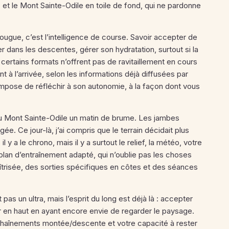
 et le Mont Sainte-Odile en toile de fond, qui ne pardonne
 fougue, c’est l’intelligence de course. Savoir accepter de
r dans les descentes, gérer son hydratation, surtout si la
, certains formats n’offrent pas de ravitaillement en cours
 à l’arrivée, selon les informations déjà diffusées par
impose de réfléchir à son autonomie, à la façon dont vous
du Mont Sainte-Odile un matin de brume. Les jambes
. Ce jour-là, j’ai compris que le terrain décidait plus
il y a le chrono, mais il y a surtout le relief, la météo, votre
plan d’entraînement adapté, qui n’oublie pas les choses
maîtrisée, des sorties spécifiques en côtes et des séances
as un ultra, mais l’esprit du long est déjà là : accepter
ver en haut en ayant encore envie de regarder le paysage.
 enchaînements montée/descente et votre capacité à rester