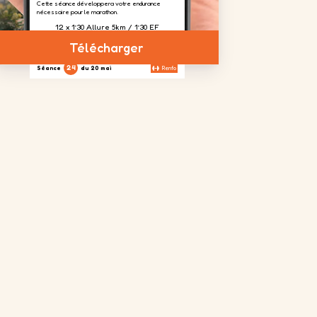
Cette séance développera votre endurance
nécessaire pour le marathon.
12 x 1’30 Allure 5km / 1’30 EF
Télécharger
24
Séance
du 20 mai
Renfo
Aujourd'hui, nous focalisons un travail sur les
cuisses afin d'absorber le dénivelé prévu à
Toulouse.
4 séries
2 séries
4 séries
de 20
de 20
de 20
répétitions
répétitions
répétitions
sur chaque
jambes
25
Séance
du 23 mai
Sortie longue
La sortie longue de la semaine. Vous risquez de
ressentir la fatigue mais cela prépare votre corps
à affronter le 'mur' qui vous attend en général autour
des km 25-30 d'un marathon.
2h30 à 6'05''/km
26
Séance
du 28 mai
Sortie recup
Une sortie recup de 30min pour se remettre en
jambe après la sortie longue d'avant hier.