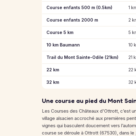
Course enfants 500 m (0.5km)
1 k
Course enfants 2000 m
2 k
Course 5 km
5 k
10 km Baumann
10 
Trail du Mont Sainte-Odile (21km)
21 
22 km
22 
32 km
32 
Une course au pied du Mont Sai
Les Courses des Châteaux d'Ottrott, c’est un
village alsacien accroché aux premières pe
vignes qui basculent doucement vers l’automn
course se déroule à Ottrott (67530), dans le