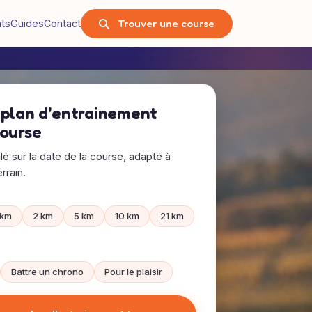
Trouver une course
nts
Guides
Contact
 plan d'entrainement
course
alé sur la date de la course, adapté à
rrain.
 km
2 km
5 km
10 km
21 km
Battre un chrono
Pour le plaisir