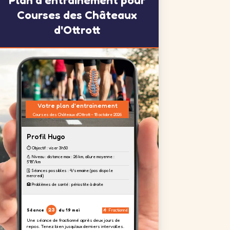
Courses des Châteaux
d'Ottrott
Votre plan d'entrainement
Courses des Châteaux d'Ottrott - 18 octobre 2026
Profil Hugo
⏱️ Objectif : viser 3h50
💪 Niveau : distance max : 26 km, allure moyenne :
5'18''/km
🗓️ Séances possibles : 4/semaine (pas dispo le
mercredi)
🏥 Problèmes de santé : périostite à droite
23
Séance
du 19 mai
Fractionné
Une séance de fractionné après deux jours de
repos. Tenez bien jusqu'aux derniers intervalles.