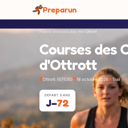
Panneau de gestion des cookies
Preparun
France
Grand Est
Bas-rhin
Ottrott
Courses des 
d'Ottrott
Ottrott (67530)
18 octobre 2026
Trail
DÉPART DANS
J−
72