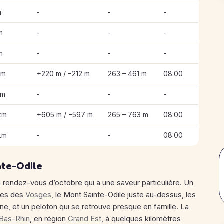
m
-
-
-
m
-
-
-
m
-
-
-
km
+220 m / −212 m
263 – 461 m
08:00
km
-
-
-
km
+605 m / −597 m
265 – 763 m
08:00
km
-
-
08:00
nte-Odile
 rendez-vous d’octobre qui a une saveur particulière. Un
ntes des
Vosges
, le Mont Sainte-Odile juste au-dessus, les
e, et un peloton qui se retrouve presque en famille. La
Bas-Rhin
, en région
Grand Est
, à quelques kilomètres