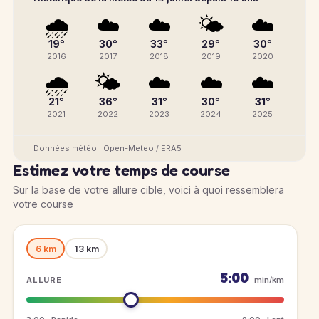
🌧️
☁️
☁️
🌤️
☁️
19°
30°
33°
29°
30°
2016
2017
2018
2019
2020
🌧️
🌤️
☁️
☁️
☁️
21°
36°
31°
30°
31°
2021
2022
2023
2024
2025
Données météo : Open-Meteo / ERA5
Estimez votre temps de course
Sur la base de votre allure cible, voici à quoi ressemblera
votre course
6 km
13 km
5:00
ALLURE
min/km