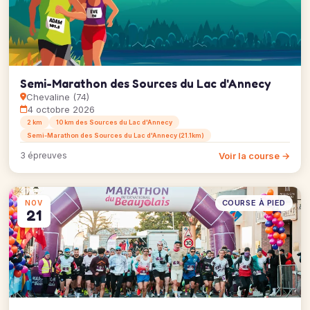
Semi-Marathon des Sources du Lac d'Annecy
Chevaline (74)
4 octobre 2026
2 km
10 km des Sources du Lac d'Annecy
Semi-Marathon des Sources du Lac d'Annecy (21.1km)
Voir la course →
3 épreuves
COURSE À PIED
NOV
21