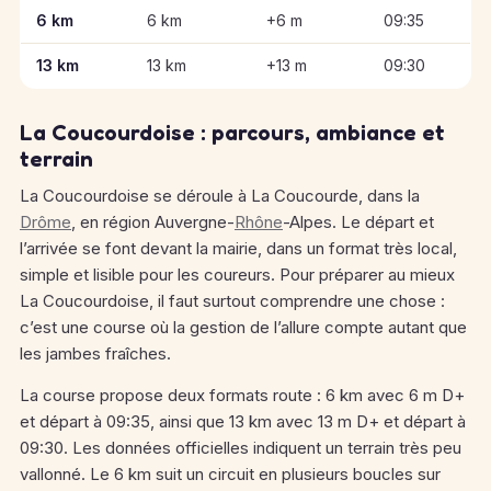
Informations clés des épreuves de La Coucourdoise
6 km
6 km
+6 m
09:35
13 km
13 km
+13 m
09:30
La Coucourdoise : parcours, ambiance et
terrain
La Coucourdoise se déroule à La Coucourde, dans la
Drôme
, en région Auvergne-
Rhône
-Alpes. Le départ et
l’arrivée se font devant la mairie, dans un format très local,
simple et lisible pour les coureurs. Pour préparer au mieux
La Coucourdoise, il faut surtout comprendre une chose :
c’est une course où la gestion de l’allure compte autant que
les jambes fraîches.
La course propose deux formats route : 6 km avec 6 m D+
et départ à 09:35, ainsi que 13 km avec 13 m D+ et départ à
09:30. Les données officielles indiquent un terrain très peu
vallonné. Le 6 km suit un circuit en plusieurs boucles sur