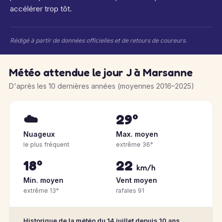
accélérer trop tôt.
Rédigé à partir de données officielles et de retours de coureurs.
Météo attendue le jour J à Marsanne
D'après les 10 dernières années (moyennes 2016–2025)
☁️
29°
Nuageux
Max. moyen
le plus fréquent
extrême 36°
18°
22
km/h
Min. moyen
Vent moyen
extrême 13°
rafales 91
Historique de la météo du 14 juillet depuis 10 ans