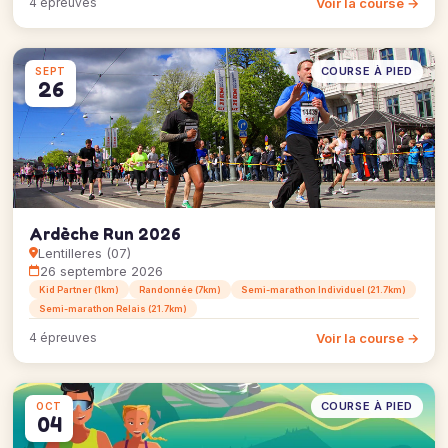
Voir la course →
4 épreuves
COURSE À PIED
SEPT
26
Ardèche Run 2026
Lentilleres (07)
26 septembre 2026
Kid Partner (1km)
Randonnée (7km)
Semi-marathon Individuel (21.7km)
Semi-marathon Relais (21.7km)
Voir la course →
4 épreuves
COURSE À PIED
OCT
04