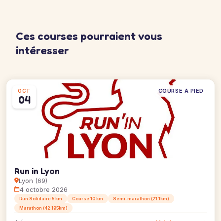
Ces courses pourraient vous
intéresser
COURSE À PIED
OCT
04
Run in Lyon
Lyon (69)
4 octobre 2026
Run Solidaire 5 km
Course 10 km
Semi-marathon (21.1km)
Marathon (42.195km)