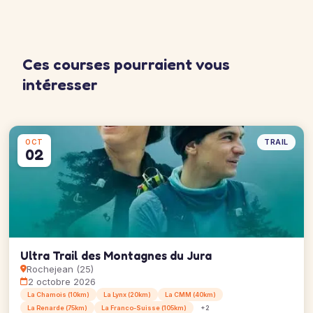
Ces courses pourraient vous
intéresser
TRAIL
OCT
02
Ultra Trail des Montagnes du Jura
Rochejean (25)
2 octobre 2026
La Chamois (10km)
La Lynx (20km)
La CMM (40km)
La Renarde (75km)
La Franco-Suisse (105km)
+2