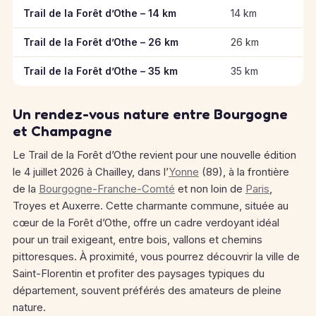
Informations clés des épreuves de Trail de la Forêt d’Othe
Trail de la Forêt d’Othe – 14 km
14 km
Trail de la Forêt d’Othe – 26 km
26 km
Trail de la Forêt d’Othe – 35 km
35 km
Un rendez-vous nature entre Bourgogne
et Champagne
Le Trail de la Forêt d’Othe revient pour une nouvelle édition
le 4 juillet 2026 à Chailley, dans l’
Yonne
(89), à la frontière
de la
Bourgogne-Franche-Comté
et non loin de
Paris
,
Troyes et Auxerre. Cette charmante commune, située au
cœur de la Forêt d’Othe, offre un cadre verdoyant idéal
pour un trail exigeant, entre bois, vallons et chemins
pittoresques. À proximité, vous pourrez découvrir la ville de
Saint-Florentin et profiter des paysages typiques du
département, souvent préférés des amateurs de pleine
nature.