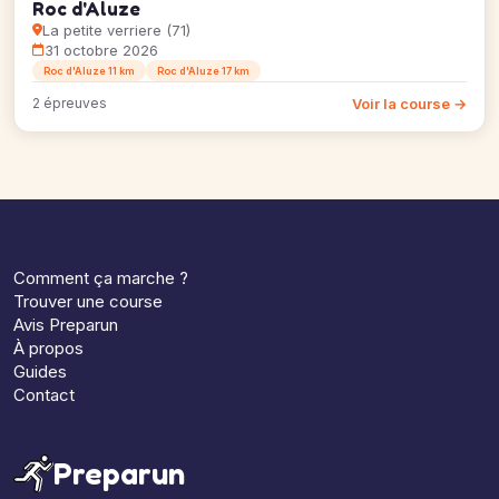
Roc d'Aluze
La petite verriere (71)
31 octobre 2026
Roc d'Aluze 11 km
Roc d'Aluze 17 km
Voir la course →
2 épreuves
Comment ça marche ?
Trouver une course
Avis Preparun
À propos
Guides
Contact
Preparun