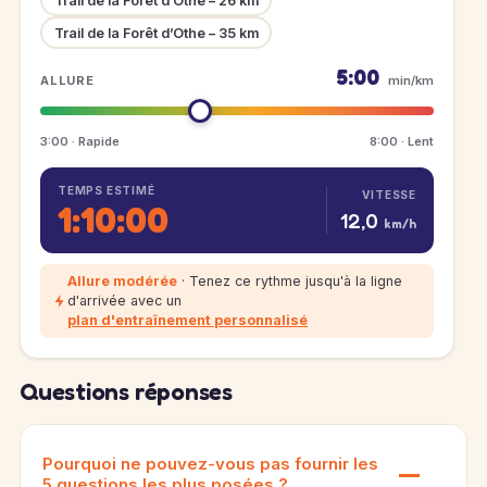
Trail de la Forêt d’Othe – 26 km
Trail de la Forêt d’Othe – 35 km
5:00
ALLURE
min/km
3:00 · Rapide
8:00 · Lent
TEMPS ESTIMÉ
VITESSE
1:10:00
12,0
km/h
Allure modérée
· Tenez ce rythme jusqu'à la ligne
d'arrivée avec un
plan d'entraînement personnalisé
Questions réponses
Pourquoi ne pouvez-vous pas fournir les
5 questions les plus posées ?