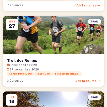
Voir la course →
7 épreuves
TRAIL
SEPT
27
Trail des Ruines
Commenailles (39)
27 septembre 2026
Le Valeureux (12km)
Rando 12 km
Le Conquérant (19km)
Voir la course →
3 épreuves
TRAIL
OCT
18