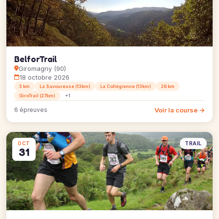
BelforTrail
Giromagny (90)
18 octobre 2026
3 km
La Savoureuse (13km)
La Collégienne (13km)
26 km
GiroTrail (27km)
+1
Voir la course →
6 épreuves
TRAIL
OCT
31