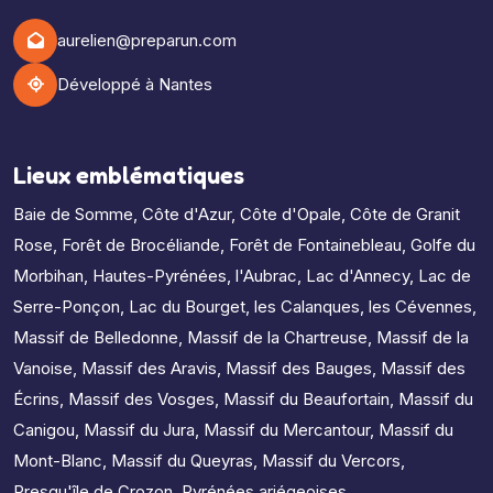
aurelien@preparun.com
Développé à Nantes
Lieux emblématiques
Baie de Somme
,
Côte d'Azur
,
Côte d'Opale
,
Côte de Granit
Rose
,
Forêt de Brocéliande
,
Forêt de Fontainebleau
,
Golfe du
Morbihan
,
Hautes-Pyrénées
,
l'Aubrac
,
Lac d'Annecy
,
Lac de
Serre-Ponçon
,
Lac du Bourget
,
les Calanques
,
les Cévennes
,
Massif de Belledonne
,
Massif de la Chartreuse
,
Massif de la
Vanoise
,
Massif des Aravis
,
Massif des Bauges
,
Massif des
Écrins
,
Massif des Vosges
,
Massif du Beaufortain
,
Massif du
Canigou
,
Massif du Jura
,
Massif du Mercantour
,
Massif du
Mont-Blanc
,
Massif du Queyras
,
Massif du Vercors
,
Presqu'île de Crozon
,
Pyrénées ariégeoises