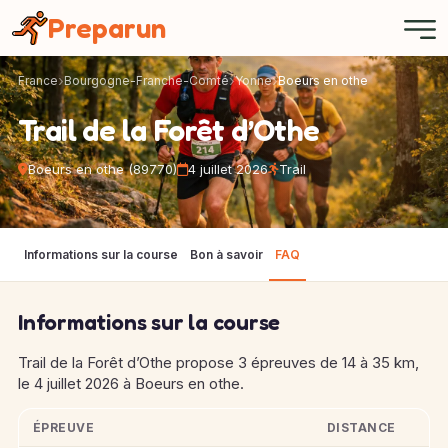
Panneau de gestion des cookies
Preparun
France
Bourgogne-Franche-Comté
Yonne
Boeurs en othe
Trail de la Forêt d’Othe
Boeurs en othe (89770)
4 juillet 2026
Trail
Informations sur la course
Bon à savoir
FAQ
Informations sur la course
Trail de la Forêt d’Othe propose 3 épreuves de 14 à 35 km,
le 4 juillet 2026 à Boeurs en othe.
ÉPREUVE
DISTANCE