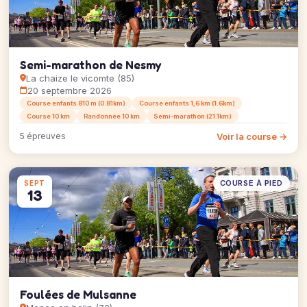
Semi-marathon de Nesmy
La chaize le vicomte (85)
20 septembre 2026
Course enfants 810 m (0.81km)
Course enfants 1,6 km (1.6km)
Course 10 km
Randonnée 10 km
Semi-marathon (21.1km)
Voir la course →
5 épreuves
COURSE À PIED
SEPT
13
Foulées de Mulsanne