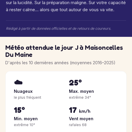
sur la lucidité. Sur la préparation maligne. Sur votre capacité
à rester calme… alors que tout autour de vous va vite.
Rédigé à partir de données officielles et de retours de coureurs.
Météo attendue le jour J à Maisoncelles
Du Maine
D'après les 10 dernières années (moyennes 2016–2025)
☁️
25°
Nuageux
Max. moyen
le plus fréquent
extrême 34°
15°
17
km/h
Min. moyen
Vent moyen
extrême 10°
rafales 68