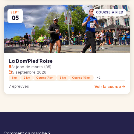
COURSE À PIED
SEPT
05
La Dom'Pied'Roise
St jean de monts (85)
5 septembre 2026
1 km
2 km
Course 7 km
8 km
Course 15 km
+2
Voir la course →
7 épreuves
Comment ça marche ?