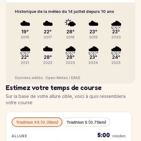
Historique de la météo du 14 juillet depuis 10 ans
☁️
☁️
🌤️
☁️
🌧️
19°
22°
28°
23°
23°
2016
2017
2018
2019
2020
🌧️
☁️
🌧️
🌧️
🌧️
22°
28°
28°
23°
24°
2021
2022
2023
2024
2025
Données météo : Open-Meteo / ERA5
Estimez votre temps de course
Sur la base de votre allure cible, voici à quoi ressemblera
votre course
Triathlon XS (0.35km)
Triathlon S (0.75km)
5:00
ALLURE
min/km