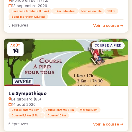
Monce en belin (72)
13 septembre 2026
Escapade familiale (1.3km)
5 km individuel
5 km en couple
10 km
Semi-marathon (21.1km)
Voir la course →
5 épreuves
COURSE À PIED
AOÛT
14
La Sympathique
Le girouard (85)
14 août 2026
Course enfants 1 km
Course enfants 2 km
Marche 5 km
Course 5,7 km (5.7km)
Course 10 km
Voir la course →
5 épreuves