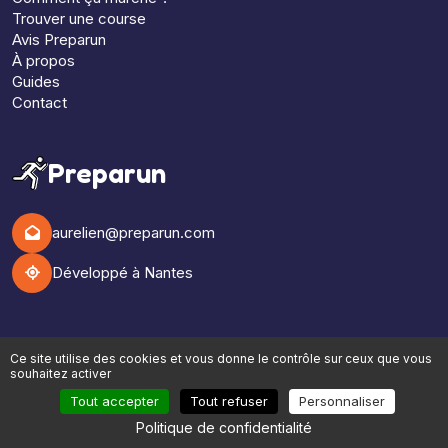
Trouver une course
Avis Preparun
À propos
Guides
Contact
Preparun
aurelien@preparun.com
Développé à Nantes
Lieux emblématiques
Ce site utilise des cookies et vous donne le contrôle sur ceux que vous
souhaitez activer
Baie de Somme
,
Côte d'Azur
,
Côte d'Opale
,
Côte de Granit
Tout accepter
Tout refuser
Personnaliser
Rose
,
Forêt de Brocéliande
,
Forêt de Fontainebleau
,
Golfe du
Politique de confidentialité
Morbihan
,
Hautes-Pyrénées
,
l'Aubrac
,
Lac d'Annecy
,
Lac de