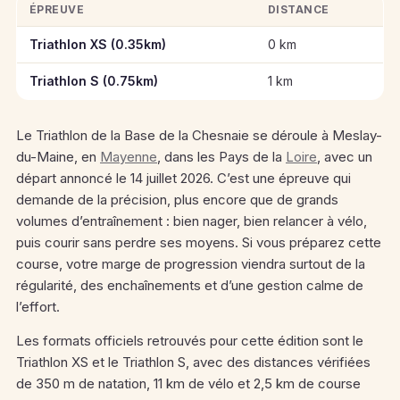
ÉPREUVE
DISTANCE
Informations clés des épreuves de Triathlon de la Base de la 
Triathlon XS (0.35km)
0 km
Triathlon S (0.75km)
1 km
Le Triathlon de la Base de la Chesnaie se déroule à Meslay-
du-Maine, en
Mayenne
, dans les Pays de la
Loire
, avec un
départ annoncé le 14 juillet 2026. C’est une épreuve qui
demande de la précision, plus encore que de grands
volumes d’entraînement : bien nager, bien relancer à vélo,
puis courir sans perdre ses moyens. Si vous préparez cette
course, votre marge de progression viendra surtout de la
régularité, des enchaînements et d’une gestion calme de
l’effort.
Les formats officiels retrouvés pour cette édition sont le
Triathlon XS et le Triathlon S, avec des distances vérifiées
de 350 m de natation, 11 km de vélo et 2,5 km de course