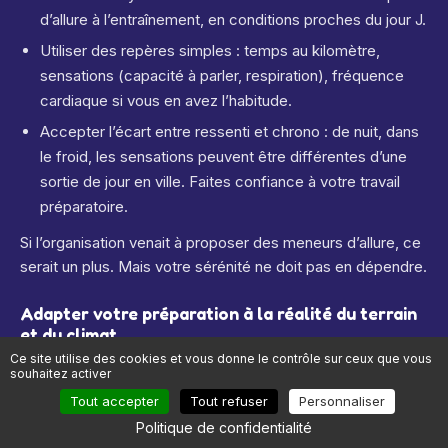
d’allure à l’entraînement, en conditions proches du jour J.
Utiliser des repères simples : temps au kilomètre,
sensations (capacité à parler, respiration), fréquence
cardiaque si vous en avez l’habitude.
Accepter l’écart entre ressenti et chrono : de nuit, dans
le froid, les sensations peuvent être différentes d’une
sortie de jour en ville. Faites confiance à votre travail
préparatoire.
Si l’organisation venait à proposer des meneurs d’allure, ce
serait un plus. Mais votre sérénité ne doit pas en dépendre.
Adapter votre préparation à la réalité du terrain
et du climat
Ce site utilise des cookies et vous donne le contrôle sur ceux que vous
souhaitez activer
Entraînement en conditions proches du jour J
Tout accepter
Tout refuser
Personnaliser
Sorties de nuit : prévoyez plusieurs sorties en soirée
Politique de confidentialité
avec votre frontale, sur terrain varié (chemins, herbe,