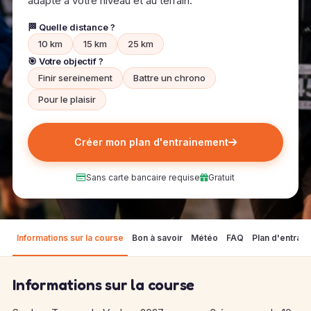
adapté à votre niveau et au terrain.
🏁 Quelle distance ?
10 km
15 km
25 km
🎯 Votre objectif ?
Finir sereinement
Battre un chrono
Pour le plaisir
Créer mon plan d'entrainement
Sans carte bancaire requise
Gratuit
Informations sur la course
Bon à savoir
Météo
FAQ
Plan d'entrai
Informations sur la course