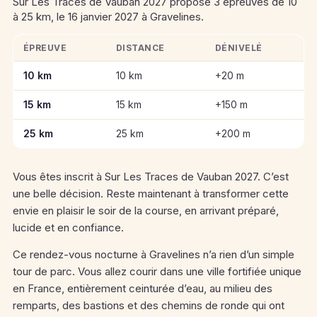
Sur Les Traces de Vauban 2027 propose 3 épreuves de 10
à 25 km, le 16 janvier 2027 à Gravelines.
ÉPREUVE
DISTANCE
DÉNIVELÉ
Informations clés des épreuves de Sur Les Traces de Vauban
10 km
10 km
+20 m
15 km
15 km
+150 m
25 km
25 km
+200 m
Vous êtes inscrit à Sur Les Traces de Vauban 2027. C’est
une belle décision. Reste maintenant à transformer cette
envie en plaisir le soir de la course, en arrivant préparé,
lucide et en confiance.
Ce rendez-vous nocturne à Gravelines n’a rien d’un simple
tour de parc. Vous allez courir dans une ville fortifiée unique
en France, entièrement ceinturée d’eau, au milieu des
remparts, des bastions et des chemins de ronde qui ont