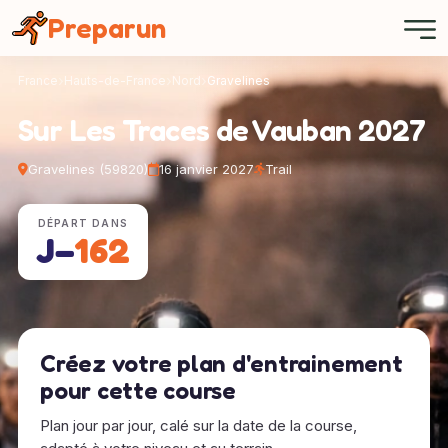
Panneau de gestion des cookies
Preparun
France
Hauts-de-France
Nord
Gravelines
Sur Les Traces de Vauban 2027
Gravelines (59820)
16 janvier 2027
Trail
DÉPART DANS
J−
162
Créez votre plan d'entrainement
pour cette course
Plan jour par jour, calé sur la date de la course,