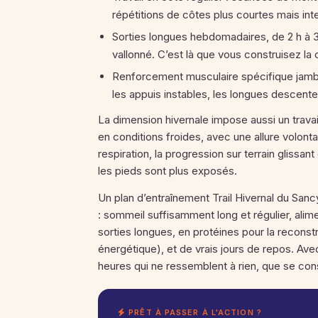
répétitions de côtes plus courtes mais in
Sorties longues hebdomadaires, de 2 h à 3 
vallonné. C’est là que vous construisez la 
Renforcement musculaire spécifique jambe
les appuis instables, les longues descent
La dimension hivernale impose aussi un travai
en conditions froides, avec une allure volon
respiration, la progression sur terrain glissan
les pieds sont plus exposés.
Un plan d’entraînement Trail Hivernal du San
: sommeil suffisamment long et régulier, alim
sorties longues, en protéines pour la reconstr
énergétique), et de vrais jours de repos. Avec
heures qui ne ressemblent à rien, que se const
PRÊT À PASSER À L'ACTION ?