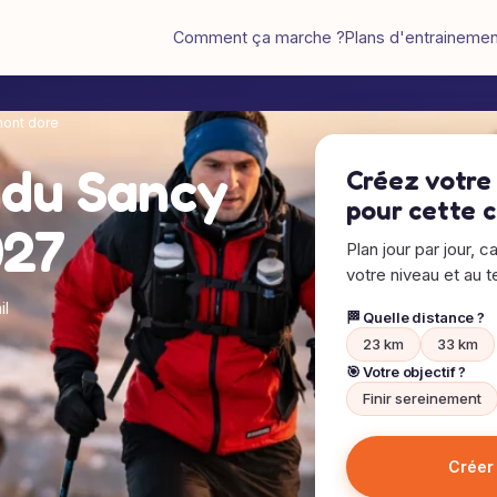
Comment ça marche ?
Plans d'entraineme
mont dore
l du Sancy
Créez votre
pour cette 
027
Plan jour par jour, c
votre niveau et au te
il
🏁 Quelle distance ?
23 km
33 km
🎯 Votre objectif ?
Finir sereinement
Créer