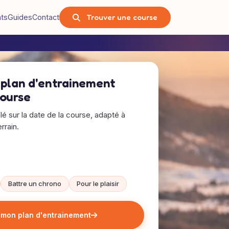
Trouver une course
nts
Guides
Contact
 plan d'entrainement
course
alé sur la date de la course, adapté à
rrain.
Battre un chrono
Pour le plaisir
 mon plan d'entrainement