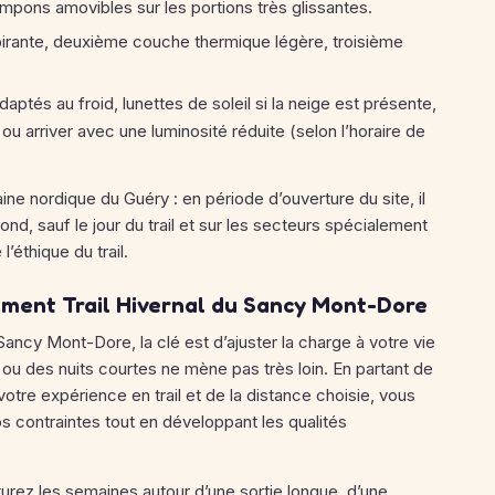
mpons amovibles sur les portions très glissantes.
irante, deuxième couche thermique légère, troisième
ptés au froid, lunettes de soleil si la neige est présente,
ou arriver avec une luminosité réduite (selon l’horaire de
e nordique du Guéry : en période d’ouverture du site, il
fond, sauf le jour du trail et sur les secteurs spécialement
l’éthique du trail.
ement Trail Hivernal du Sancy Mont-Dore
Sancy Mont-Dore, la clé est d’ajuster la charge à votre vie
il ou des nuits courtes ne mène pas très loin. En partant de
tre expérience en trail et de la distance choisie, vous
s contraintes tout en développant les qualités
turez les semaines autour d’une sortie longue, d’une