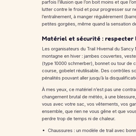
parfois l’illusion que l’on boit moins et que l
lutter contre le froid et pour progresser sur 
l’entraînement, à manger régulièrement (barre
petites gorgées, même quand la sensation de 
Matériel et sécurité : respecter
Les organisateurs du Trail Hivernal du Sancy M
montagne en hiver : jambes couvertes, vest
(type 10000 schmerber), bonnet ou tour de cou
course, gobelet réutilisable. Des contrôles s
pénalités pouvant aller jusqu’à la disqualificat
À mes yeux, ce matériel n’est pas une contrai
changement brutal de météo, à une blessure,
vous avec votre sac, vos vêtements, vos gant
ensemble, que rien ne vous gêne et que vou
perdre trop de temps ni de chaleur.
Chaussures : un modèle de trail avec bonn