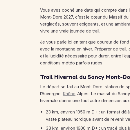
Vous avez coché une date qui compte dans le c
Mont-Dore 2027, c’est le cœur du Massif du S
verglacés, souvent exigeants, et une ambianc
vivre une vraie journée de trail.
Je vous parle ici en tant que coureur de fond 
avec la montagne en hiver. Préparer ce trail, 
et la lucidité nécessaire pour durer, entre l
conditions météo parfois rudes.
Trail Hivernal du Sancy Mont-Dor
Le départ se fait au Mont-Dore, station de 
l’Auvergne-
Rhône
-Alpes. Le massif du Sancy e
hivernale donne une tout autre dimension aux 
23 km, environ 1050 m D+ : un format déjà
vaste plateau nordique avant de revenir v
33 km, environ 1600 m D+ : un tracé plus 