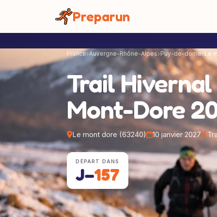
Panneau de gestion des cookies
Preparun
France
Auvergne-Rhône-Alpes
Puy-de-dome
Le 
Trail Hiverna
Mont-Dore 2
Le mont dore (63240)
10 janvier 2027
Tra
DÉPART DANS
J−
157