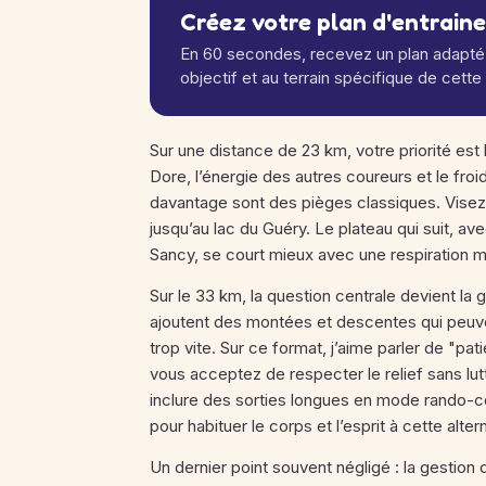
Créez votre plan d'entrain
En 60 secondes, recevez un plan adapté 
objectif et au terrain spécifique de cette
Sur une distance de 23 km, votre priorité est 
Dore, l’énergie des autres coureurs et le froi
davantage sont des pièges classiques. Visez 
jusqu’au lac du Guéry. Le plateau qui suit, av
Sancy, se court mieux avec une respiration m
Sur le 33 km, la question centrale devient la
ajoutent des montées et descentes qui peuve
trop vite. Sur ce format, j’aime parler de "p
vous acceptez de respecter le relief sans lut
inclure des sorties longues en mode rando-c
pour habituer le corps et l’esprit à cette alte
Un dernier point souvent négligé : la gestion d