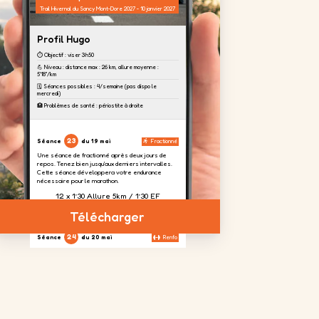
Trail Hivernal du Sancy Mont-Dore 2027 - 10 janvier 2027
Profil Hugo
⏱️ Objectif : viser 3h50
💪 Niveau : distance max : 26 km, allure moyenne :
5'18''/km
🗓️ Séances possibles : 4/semaine (pas dispo le
mercredi)
🏥 Problèmes de santé : périostite à droite
23
Séance
du 19 mai
Fractionné
Une séance de fractionné après deux jours de
repos. Tenez bien jusqu'aux derniers intervalles.
Cette séance développera votre endurance
nécessaire pour le marathon.
12 x 1’30 Allure 5km / 1’30 EF
Télécharger
24
Séance
du 20 mai
Renfo
Aujourd'hui, nous focalisons un travail sur les
cuisses afin d'absorber le dénivelé prévu à
Toulouse.
4 séries
2 séries
4 séries
de 20
de 20
de 20
répétitions
répétitions
répétitions
sur chaque
jambes