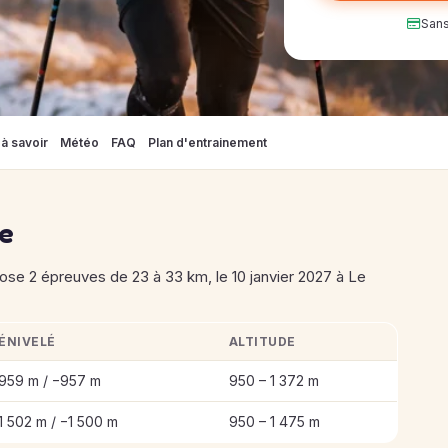
Sans
à savoir
Météo
FAQ
Plan d'entrainement
se
se 2 épreuves de 23 à 33 km, le 10 janvier 2027 à Le
ÉNIVELÉ
ALTITUDE
ernal du Sancy Mont-Dore 2027
959 m / −957 m
950 – 1 372 m
1 502 m / −1 500 m
950 – 1 475 m