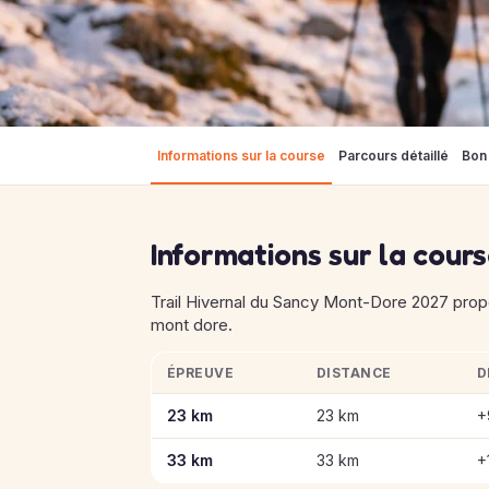
Informations sur la course
Parcours détaillé
Bon 
Informations sur la cour
Trail Hivernal du Sancy Mont-Dore 2027 propo
mont dore.
ÉPREUVE
DISTANCE
D
Informations clés des épreuves de Trail Hiv
23 km
23 km
+
33 km
33 km
+