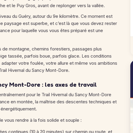
et le Puy Gros, avant de replonger vers la vallée.
 niveau du Guéry, autour du 9e kilomètre. Ce moment est
, le paysage est superbe, et c’est là que vous devez rester
distance pour laquelle vous vous êtes préparé est une
iers de montagne, chemins forestiers, passages plus
eige tassée, parfois boue, parfois glace. Les conditions
 adapter votre foulée, votre allure et même vos ambitions
 Trail Hivernal du Sancy Mont-Dore.
ncy Mont-Dore : les axes de travail
d’entraînement pour le Trail Hivernal du Sancy Mont-Dore
ésistance en montée, la maîtrise des descentes techniques et
er énergétiquement.
e vous rendre à la fois solide et souple :
ées continues (10 à 20 minutes) sur chemin ou route, et