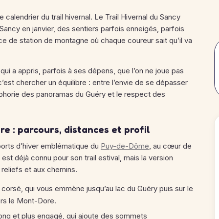
alendrier du trail hivernal. Le Trail Hivernal du Sancy
ancy en janvier, des sentiers parfois enneigés, parfois
e de station de montagne où chaque coureur sait qu’il va
qui a appris, parfois à ses dépens, que l’on ne joue pas
c’est chercher un équilibre : entre l’envie de se dépasser
’euphorie des panoramas du Guéry et le respect des
e : parcours, distances et profil
sports d’hiver emblématique du
Puy-de-Dôme
, au cœur de
st déjà connu pour son trail estival, mais la version
reliefs et aux chemins.
 corsé, qui vous emmène jusqu’au lac du Guéry puis sur le
ers le Mont-Dore.
long et plus engagé, qui ajoute des sommets