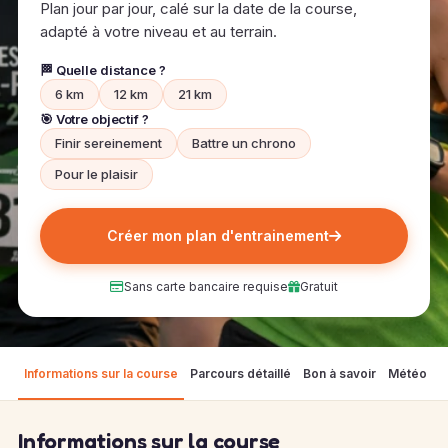
Plan jour par jour, calé sur la date de la course,
adapté à votre niveau et au terrain.
🏁 Quelle distance ?
6 km
12 km
21 km
🎯 Votre objectif ?
Finir sereinement
Battre un chrono
Pour le plaisir
Créer mon plan d'entrainement
Sans carte bancaire requise
Gratuit
Informations sur la course
Parcours détaillé
Bon à savoir
Météo
F
Informations sur la course