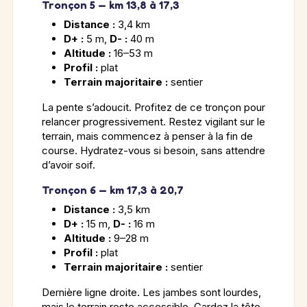
Tronçon 5 — km 13,8 à 17,3
Distance :
3,4 km
D+ :
5 m,
D- :
40 m
Altitude :
16–53 m
Profil :
plat
Terrain majoritaire :
sentier
La pente s’adoucit. Profitez de ce tronçon pour
relancer progressivement. Restez vigilant sur le
terrain, mais commencez à penser à la fin de
course. Hydratez-vous si besoin, sans attendre
d’avoir soif.
Tronçon 6 — km 17,3 à 20,7
Distance :
3,5 km
D+ :
15 m,
D- :
16 m
Altitude :
9–28 m
Profil :
plat
Terrain majoritaire :
sentier
Dernière ligne droite. Les jambes sont lourdes,
mais le terrain reste accessible. Gardez la tête