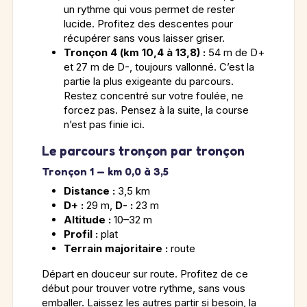
un rythme qui vous permet de rester
lucide. Profitez des descentes pour
récupérer sans vous laisser griser.
Tronçon 4 (km 10,4 à 13,8) :
54 m de D+
et 27 m de D-, toujours vallonné. C’est la
partie la plus exigeante du parcours.
Restez concentré sur votre foulée, ne
forcez pas. Pensez à la suite, la course
n’est pas finie ici.
Le parcours tronçon par tronçon
Tronçon 1 — km 0,0 à 3,5
Distance :
3,5 km
D+ :
29 m,
D- :
23 m
Altitude :
10–32 m
Profil :
plat
Terrain majoritaire :
route
Départ en douceur sur route. Profitez de ce
début pour trouver votre rythme, sans vous
emballer. Laissez les autres partir si besoin, la