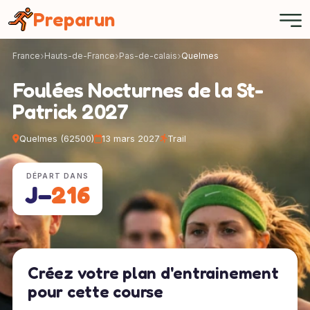
Panneau de gestion des cookies
Preparun
France
Hauts-de-France
Pas-de-calais
Quelmes
Foulées Nocturnes de la St-
Patrick 2027
Quelmes (62500)
13 mars 2027
Trail
DÉPART DANS
J−
216
Créez votre plan d'entrainement
pour cette course