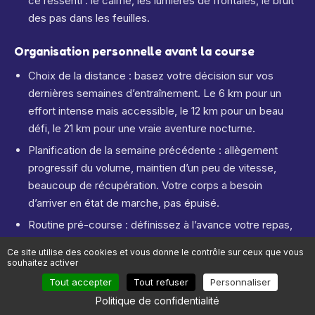
ce ressenti : le calme, les lumières de frontales, le bruit
des pas dans les feuilles.
Organisation personnelle avant la course
Choix de la distance : basez votre décision sur vos
dernières semaines d’entraînement. Le 6 km pour un
effort intense mais accessible, le 12 km pour un beau
défi, le 21 km pour une vraie aventure nocturne.
Planification de la semaine précédente : allègement
progressif du volume, maintien d’un peu de vitesse,
beaucoup de récupération. Votre corps a besoin
d’arriver en état de marche, pas épuisé.
Routine pré-course : définissez à l’avance votre repas,
votre équipement, votre timing de préparation. Plus
Ce site utilise des cookies et vous donne le contrôle sur ceux que vous
votre routine est claire, moins le stress vous déborde.
souhaitez activer
Tout accepter
Tout refuser
Personnaliser
Vous allez entrer dans une nuit qui bouge, qui résonne, qui
Politique de confidentialité
respire la Saint-Patrick. Votre rôle, c’est d’y arriver prêt,