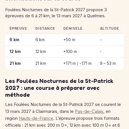
Foulées Nocturnes de la St-Patrick 2027 propose 3
épreuves de 6 à 21 km, le 13 mars 2027 à Quelmes.
ÉPREUVE
DISTANCE
DÉNIVELÉ
ALTITUDE
Informations clés des épreuves de Foulées Nocturnes de la S
6 km
6 km
+50 m
-
12 km
12 km
+100 m
-
21 km
21 km
+171 m / −171 m
9 – 53 m
Les Foulées Nocturnes de la St-Patrick
2027 : une course à préparer avec
méthode
Les Foulées Nocturnes de la St-Patrick 2027 se courent le
13 mars 2027 à Clairmarais, dans le
Pas-de-Calais
, en
région
Hauts-de-France
. L’épreuve propose trois formats
officiels : 21 km avec 200 m D+, 12 km avec 100 m D+ et 6