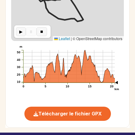
▶︎
⏸︎
⏹︎
Leaflet
|
© OpenStreetMap contributors
m
50
40
30
20
10
0
5
10
15
20
km
Télécharger le fichier GPX