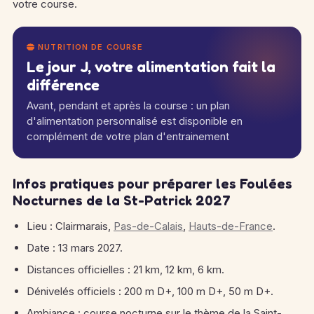
votre course.
NUTRITION DE COURSE
Le jour J, votre alimentation fait la
différence
Avant, pendant et après la course : un plan
d'alimentation personnalisé est disponible en
complément de votre plan d'entrainement
Infos pratiques pour préparer les Foulées
Nocturnes de la St-Patrick 2027
Lieu : Clairmarais,
Pas-de-Calais
,
Hauts-de-France
.
Date : 13 mars 2027.
Distances officielles : 21 km, 12 km, 6 km.
Dénivelés officiels : 200 m D+, 100 m D+, 50 m D+.
Ambiance : course nocturne sur le thème de la Saint-