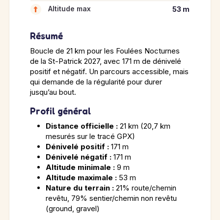
Altitude max
53 m
Résumé
Boucle de 21 km pour les Foulées Nocturnes
de la St-Patrick 2027, avec 171 m de dénivelé
positif et négatif. Un parcours accessible, mais
qui demande de la régularité pour durer
jusqu’au bout.
Profil général
Distance officielle :
21 km (20,7 km
mesurés sur le tracé GPX)
Dénivelé positif :
171 m
Dénivelé négatif :
171 m
Altitude minimale :
9 m
Altitude maximale :
53 m
Nature du terrain :
21% route/chemin
revêtu, 79% sentier/chemin non revêtu
(ground, gravel)