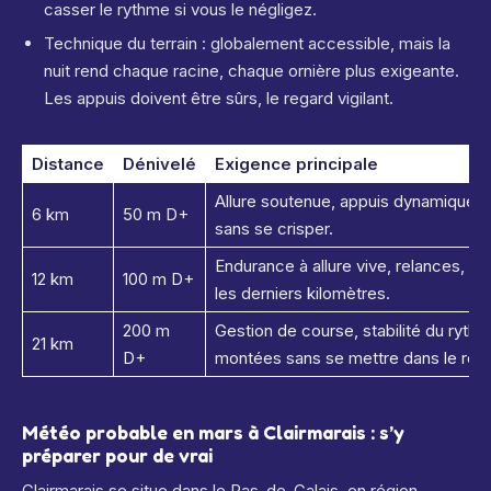
casser le rythme si vous le négligez.
Technique du terrain : globalement accessible, mais la
nuit rend chaque racine, chaque ornière plus exigeante.
Les appuis doivent être sûrs, le regard vigilant.
Distance
Dénivelé
Exigence principale
Allure soutenue, appuis dynamiques
6 km
50 m D+
sans se crisper.
Endurance à allure vive, relances, gar
12 km
100 m D+
les derniers kilomètres.
200 m
Gestion de course, stabilité du rythm
21 km
D+
montées sans se mettre dans le rou
Météo probable en mars à Clairmarais : s’y
préparer pour de vrai
Clairmarais se situe dans le Pas-de-Calais, en région