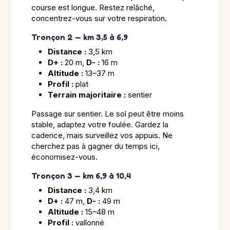
course est longue. Restez relâché,
concentrez-vous sur votre respiration.
Tronçon 2 — km 3,5 à 6,9
Distance :
3,5 km
D+ :
20 m,
D- :
16 m
Altitude :
13–37 m
Profil :
plat
Terrain majoritaire :
sentier
Passage sur sentier. Le sol peut être moins
stable, adaptez votre foulée. Gardez la
cadence, mais surveillez vos appuis. Ne
cherchez pas à gagner du temps ici,
économisez-vous.
Tronçon 3 — km 6,9 à 10,4
Distance :
3,4 km
D+ :
47 m,
D- :
49 m
Altitude :
15–48 m
Profil :
vallonné