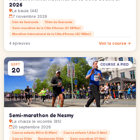
2026
La baule (44)
7 novembre 2026
5 km de Guérande
10 km de Guérande
Semi-marathon de la Côte d'Amour (21.097km)
Marathon International de la Côte d'Amour (42.195km)
Voir la course →
4 épreuves
COURSE À PIED
SEPT
20
Semi-marathon de Nesmy
La chaize le vicomte (85)
20 septembre 2026
Course enfants 810 m (0.81km)
Course enfants 1,6 km (1.6km)
Course 10 km
Randonnée 10 km
Semi-marathon (21.1km)