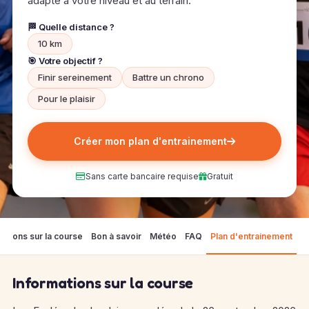
adapté à votre niveau et au terrain.
🏁 Quelle distance ?
10 km
🎯 Votre objectif ?
Finir sereinement
Battre un chrono
Pour le plaisir
Créer mon plan d'entrainement
Sans carte bancaire requise
Gratuit
mations sur la course
Bon à savoir
Météo
FAQ
Plan d'entrainement
Informations sur la course