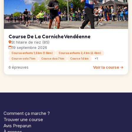
Course De La Corniche Vendéenne
St hilaire de riez (85)
19 septembre 2026
Course enfants 1,6 km (1.6km)
Course enfants 2,4 km (2.4km)
Course solo 7 km
Course duo 7 km
Course 14 km
+1
Voir la course →
6 épreuves
Comment ça marche ?
Trouver une course
Avis Preparun
À propos