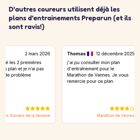
D'autres coureurs utilisent déjà les
plans d'entrainements Preparun (et ils
sont ravis!)
2 mars 2026
Thomas
12 décembre 2025
Co
 2 premières
j'ai pu consulter mon plan
Vo
et je n’ai pas
d'entraînement pour le
m'
roblème
Marathon de Vannes. Je vous
de
remercie pour ce plan.
le
iers de la Vanoise
Marathon de Vannes