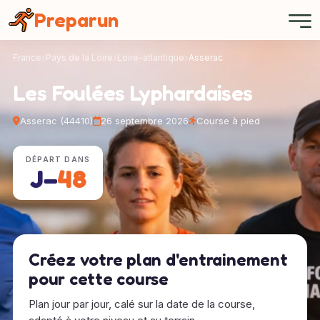
Panneau de gestion des cookies
Preparun
France
Pays de la Loire
Loire-atlantique
Asserac
Les Foulées Lyphardaises
Asserac (44410)
26 septembre 2026
Course à pied
DÉPART DANS
J−
48
Créez votre plan d'entrainement
pour cette course
Plan jour par jour, calé sur la date de la course,