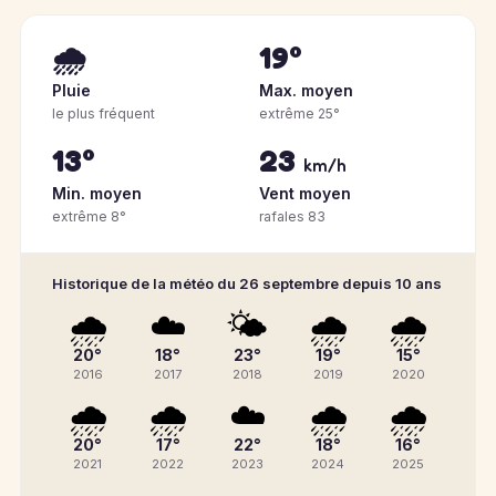
🌧️
19°
Pluie
Max. moyen
le plus fréquent
extrême 25°
13°
23
km/h
Min. moyen
Vent moyen
extrême 8°
rafales 83
Historique de la météo du 26 septembre depuis 10 ans
🌧️
☁️
🌤️
🌧️
🌧️
20°
18°
23°
19°
15°
2016
2017
2018
2019
2020
🌧️
🌧️
☁️
🌧️
🌧️
20°
17°
22°
18°
16°
2021
2022
2023
2024
2025