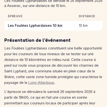
Les Foulées Lyphardaises se déroule le 26 septembre 2026
à Asserac, sur une distance de 10 km.
ÉPREUVE
DISTANCE
Informations clés des épreuves de Les Foulées Lyphardaises
Les Foulées Lyphardaises 10 km
10 km
Présentation de l'événement
Les Foulées Lyphardaises constituent une belle opportunité
pour les coureurs de tous niveaux de se tester sur une
distance de 10 kilomètres en milieu rural. Cette course à
pied sur route vous propose de découvrir les charmes de
Saint Lyphard, une commune située en plein cœur de la
Brière, cette vaste zone humide protégée qui caractérise le
paysage de la
Loire-Atlantique
.
L'épreuve se déroulera le samedi 26 septembre 2026 à
partir de 18h00, ce qui en fait une course en soirée
permettant aux coureurs locaux de participer après leur