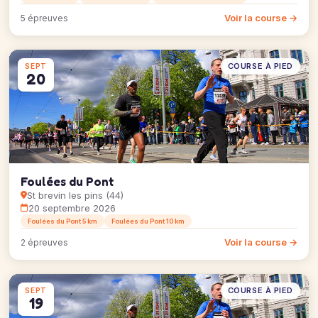
Voir la course →
5 épreuves
COURSE À PIED
SEPT
20
Foulées du Pont
St brevin les pins (44)
20 septembre 2026
Foulées du Pont 5 km
Foulées du Pont 10 km
Voir la course →
2 épreuves
COURSE À PIED
SEPT
19