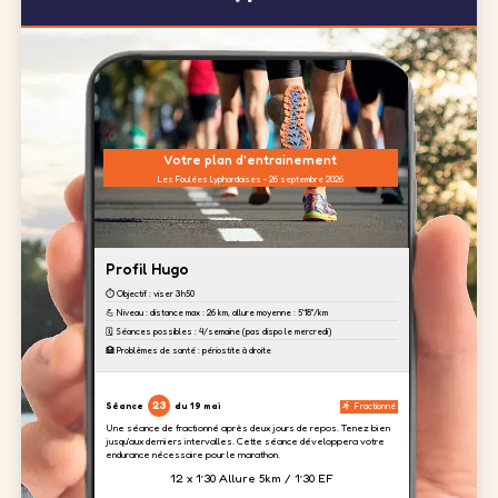
Votre plan d'entrainement
Les Foulées Lyphardaises - 26 septembre 2026
Profil Hugo
⏱️ Objectif : viser 3h50
💪 Niveau : distance max : 26 km, allure moyenne : 5'18''/km
🗓️ Séances possibles : 4/semaine (pas dispo le mercredi)
🏥 Problèmes de santé : périostite à droite
23
Séance
du 19 mai
Fractionné
Une séance de fractionné après deux jours de repos. Tenez bien
jusqu'aux derniers intervalles. Cette séance développera votre
endurance nécessaire pour le marathon.
12 x 1’30 Allure 5km / 1’30 EF