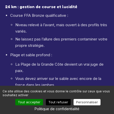
26 km : gestion de course et lucidité
Course FFA Bronze qualificative :
Niveau relevé à l’avant, mais ouvert à des profils très
variés.
Ne laissez pas l’allure des premiers contaminer votre
propre stratégie.
Plage et sable profond :
La Plage de la Grande Côte devient un vrai juge de
paix.
Vous devez arriver sur le sable avec encore de la
force dans les jambes.
Ce site utilise des cookies et vous donne le contrôle sur ceux que vous
Relances en forêt :
souhaitez activer
Tout accepter
Tout refuser
Personnaliser
Les petites grimpettes sablonneuses se cumulent.
Politique de confidentialité
Votre gainage, vos mollets et votre mental vont