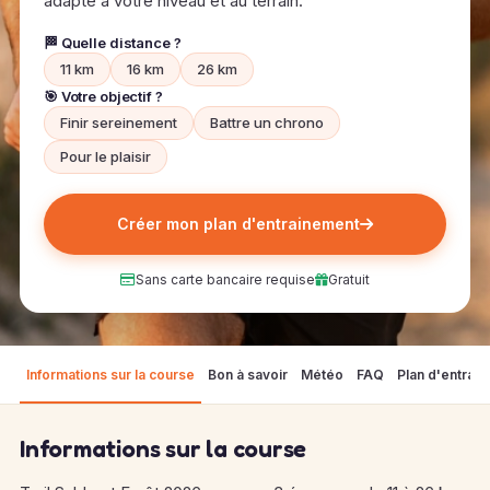
adapté à votre niveau et au terrain.
🏁 Quelle distance ?
11 km
16 km
26 km
🎯 Votre objectif ?
Finir sereinement
Battre un chrono
Pour le plaisir
Créer mon plan d'entrainement
Sans carte bancaire requise
Gratuit
Informations sur la course
Bon à savoir
Météo
FAQ
Plan d'entrai
Informations sur la course