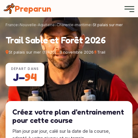
Panneau de gestion des cookies
Preparun
France
Nouvelle-Aquitaine
Charente-maritime
St palais sur mer
Trail Sable et Forêt 2026
St palais sur mer (17420)
8 novembre 2026
Trail
DÉPART DANS
J−
94
Créez votre plan d'entrainement
pour cette course
Plan jour par jour, calé sur la date de la course,