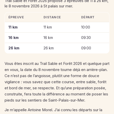
Trail Sable et Forêt 2026 propose 3 épreuves de 11 à 26 km,
le 8 novembre 2026 à St palais sur mer.
ÉPREUVE
DISTANCE
DÉPART
Informations clés des épreuves de Trail Sable et Forêt 2026
11 km
11 km
10:00
16 km
16 km
09:30
26 km
26 km
09:00
Vous êtes inscrit au Trail Sable et Forêt 2026 et quelque part
en vous, la date du 8 novembre tourne déjà en arrière-plan.
Ce n’est pas de l’angoisse, plutôt une forme de douce
vigilance : vous savez que cette course, entre sable, forêt
et bord de mer, se respecte. Et qu’une préparation posée,
construite, fera toute la différence au moment de poser les
pieds sur les sentiers de Saint-Palais-sur-Mer.
Je m’appelle Antoine Morel. J’ai connu les départs sur la