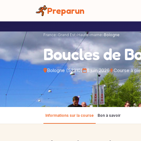
Panneau de gestion des cookies
Preparun
France
Grand Est
Haute-marne
Bologne
Boucles de B
Bologne (52310)
6 juin 2026
Course à pi
Informations sur la course
Bon à savoir