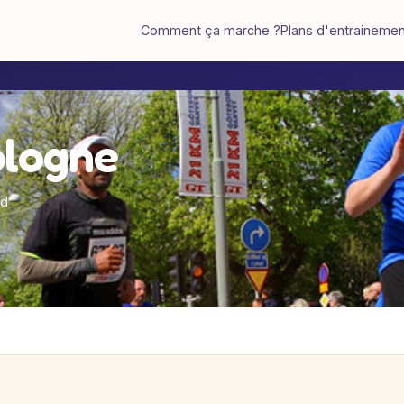
Comment ça marche ?
Plans d'entraineme
ologne
ed