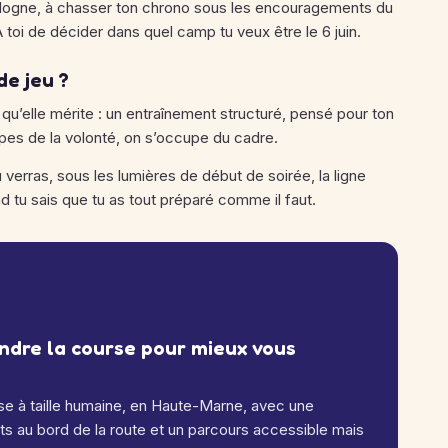
Bologne, à chasser ton chrono sous les encouragements du
À toi de décider dans quel camp tu veux être le 6 juin.
de jeu ?
 qu’elle mérite : un entraînement structuré, pensé pour ton
ccupes de la volonté, on s’occupe du cadre.
u verras, sous les lumières de début de soirée, la ligne
nd tu sais que tu as tout préparé comme il faut.
ndre la course pour mieux vous
se à taille humaine, en Haute-Marne, avec une
s au bord de la route et un parcours accessible mais