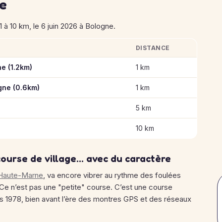
se
à 10 km, le 6 juin 2026 à Bologne.
DISTANCE
 de Bologne
e (1.2km)
1 km
gne (0.6km)
1 km
5 km
10 km
ourse de village… avec du caractère
Haute-Marne
, va encore vibrer au rythme des foulées
Ce n’est pas une "petite" course. C’est une course
uis 1978, bien avant l’ère des montres GPS et des réseaux