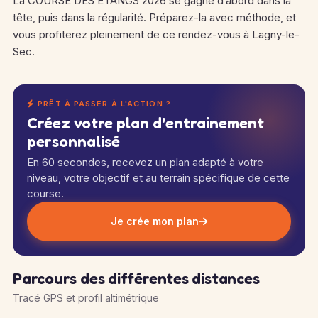
La COURSE DES ETANGS 2026 se gagne d’abord dans la
tête, puis dans la régularité. Préparez-la avec méthode, et
vous profiterez pleinement de ce rendez-vous à Lagny-le-
Sec.
PRÊT À PASSER À L'ACTION ?
Créez votre plan d'entrainement
personnalisé
En 60 secondes, recevez un plan adapté à votre
niveau, votre objectif et au terrain spécifique de cette
course.
Je crée mon plan
Parcours des différentes distances
Tracé GPS et profil altimétrique