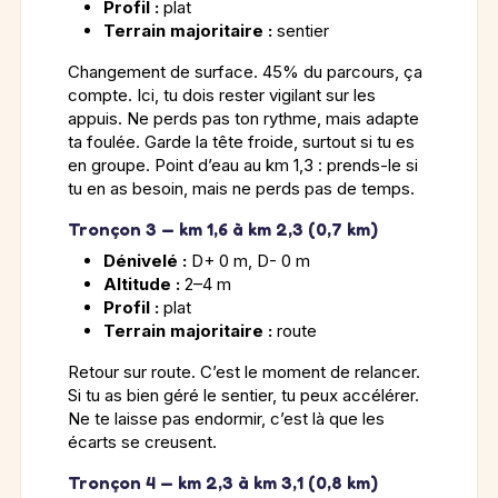
Profil :
plat
Terrain majoritaire :
sentier
Changement de surface. 45% du parcours, ça
compte. Ici, tu dois rester vigilant sur les
appuis. Ne perds pas ton rythme, mais adapte
ta foulée. Garde la tête froide, surtout si tu es
en groupe. Point d’eau au km 1,3 : prends-le si
tu en as besoin, mais ne perds pas de temps.
Tronçon 3 — km 1,6 à km 2,3 (0,7 km)
Dénivelé :
D+ 0 m, D- 0 m
Altitude :
2–4 m
Profil :
plat
Terrain majoritaire :
route
Retour sur route. C’est le moment de relancer.
Si tu as bien géré le sentier, tu peux accélérer.
Ne te laisse pas endormir, c’est là que les
écarts se creusent.
Tronçon 4 — km 2,3 à km 3,1 (0,8 km)