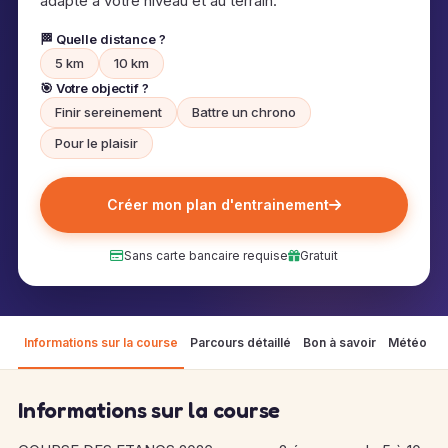
adapté à votre niveau et au terrain.
🏁 Quelle distance ?
5 km
10 km
🎯 Votre objectif ?
Finir sereinement
Battre un chrono
Pour le plaisir
Créer mon plan d'entrainement
Sans carte bancaire requise
Gratuit
Informations sur la course
Parcours détaillé
Bon à savoir
Météo
F
Informations sur la course