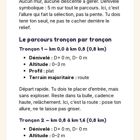
Aucun mur, aucune descente à gérer. Dénivelé
symbolique : 5 m sur tout le parcours. Ici, c’est
l’allure qui fait la sélection, pas la pente. Tu dois
tenir ton seuil, ne pas te cacher derrière le
relief.
Le parcours tronçon par tronçon
Tronçon 1 — km 0,0 à km 0,8 (0,8 km)
Dénivelé :
D+ 0 m, D- 0 m
Altitude :
0–3 m
Profil :
plat
Terrain majoritaire :
route
Départ rapide. Tu dois te placer d’entrée, mais
sans exploser. Reste dans ta bulle, cadence
haute, relâchement. Ici, c’est la route : pose ton
allure, ne te laisse pas griser.
Tronçon 2 — km 0,8 à km 1,6 (0,8 km)
Dénivelé :
D+ 0 m, D- 0 m
Altitude :
0–2 m