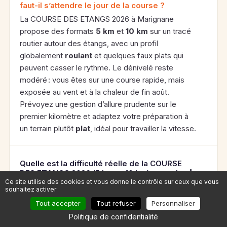
faut-il s’attendre le jour de la course ?
La COURSE DES ETANGS 2026 à Marignane
propose des formats
5 km
et
10 km
sur un tracé
routier autour des étangs, avec un profil
globalement
roulant
et quelques faux plats qui
peuvent casser le rythme. Le dénivelé reste
modéré : vous êtes sur une course rapide, mais
exposée au vent et à la chaleur de fin août.
Prévoyez une gestion d’allure prudente sur le
premier kilomètre et adaptez votre préparation à
un terrain plutôt
plat
, idéal pour travailler la vitesse.
Quelle est la difficulté réelle de la COURSE
DES ETANGS 2026 (5 km et 10 km) et quel
Ce site utilise des cookies et vous donne le contrôle sur ceux que vous
type de coureur sera le plus à l’aise ?
souhaitez activer
Tout accepter
Tout refuser
Personnaliser
Comment gérer son allure et structurer
Politique de confidentialité
son entraînement pour performer sur le 10