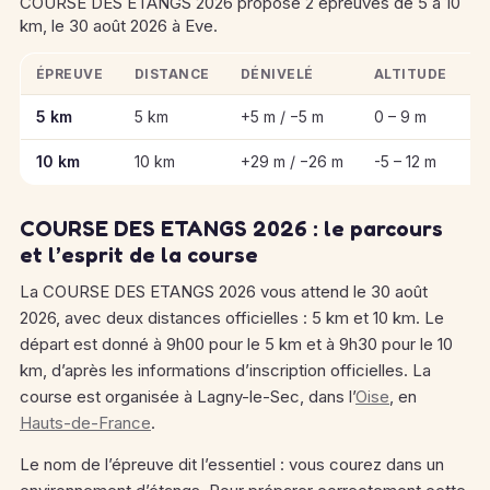
COURSE DES ETANGS 2026 propose 2 épreuves de 5 à 10
km, le 30 août 2026 à Eve.
ÉPREUVE
DISTANCE
DÉNIVELÉ
ALTITUDE
D
Informations clés des épreuves de COURSE DES ETANGS 20
5 km
5 km
+5 m / −5 m
0 – 9 m
0
10 km
10 km
+29 m / −26 m
-5 – 12 m
0
COURSE DES ETANGS 2026 : le parcours
et l’esprit de la course
La COURSE DES ETANGS 2026 vous attend le 30 août
2026, avec deux distances officielles : 5 km et 10 km. Le
départ est donné à 9h00 pour le 5 km et à 9h30 pour le 10
km, d’après les informations d’inscription officielles. La
course est organisée à Lagny-le-Sec, dans l’
Oise
, en
Hauts-de-France
.
Le nom de l’épreuve dit l’essentiel : vous courez dans un