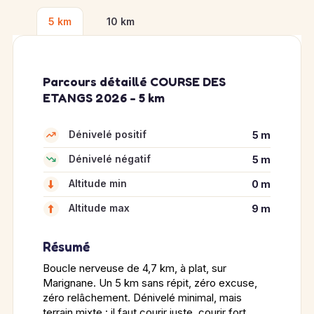
5 km
10 km
Parcours détaillé COURSE DES
ETANGS 2026 - 5 km
Dénivelé positif
5 m
Dénivelé négatif
5 m
Altitude min
0 m
Altitude max
9 m
Résumé
Boucle nerveuse de 4,7 km, à plat, sur
Marignane. Un 5 km sans répit, zéro excuse,
zéro relâchement. Dénivelé minimal, mais
terrain mixte : il faut courir juste, courir fort.