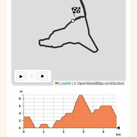
▶︎
⏸︎
⏹︎
Leaflet
|
© OpenStreetMap contributors
m
8
6
4
2
0
0
1
2
3
4
km