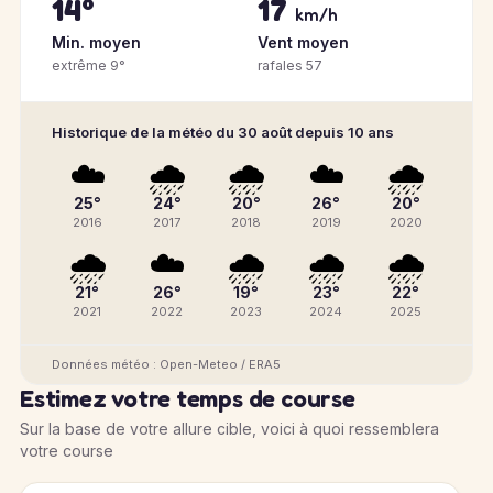
14°
17
km/h
Min. moyen
Vent moyen
extrême 9°
rafales 57
Historique de la météo du 30 août depuis 10 ans
☁️
🌧️
🌧️
☁️
🌧️
25°
24°
20°
26°
20°
2016
2017
2018
2019
2020
🌧️
☁️
🌧️
🌧️
🌧️
21°
26°
19°
23°
22°
2021
2022
2023
2024
2025
Données météo : Open-Meteo / ERA5
Estimez votre temps de course
Sur la base de votre allure cible, voici à quoi ressemblera
votre course